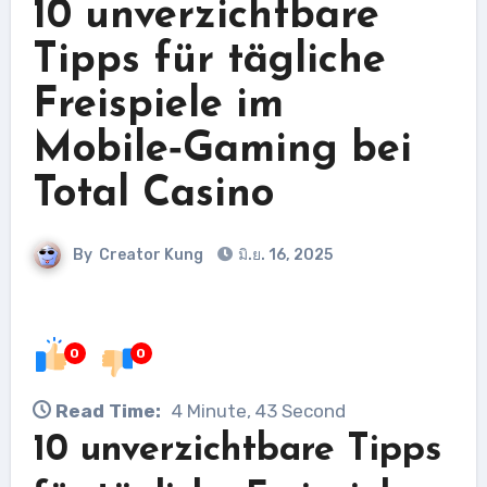
10 unverzichtbare
Tipps für tägliche
Freispiele im
Mobile‑Gaming bei
Total Casino
By
Creator Kung
มิ.ย. 16, 2025
0
0
Read Time:
4 Minute, 43 Second
10 unverzichtbare Tipps