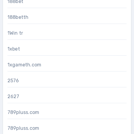
188bet
188betth
1Win tr
1xbet
1xgameth.com
2576
2627
789pluss.com
789pluss.com