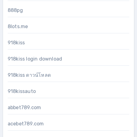
888pg
8lots.me
918kiss
918kiss login download
918kiss ดาวน์โหลด
918kissauto
abbet789.com
acebet789.com