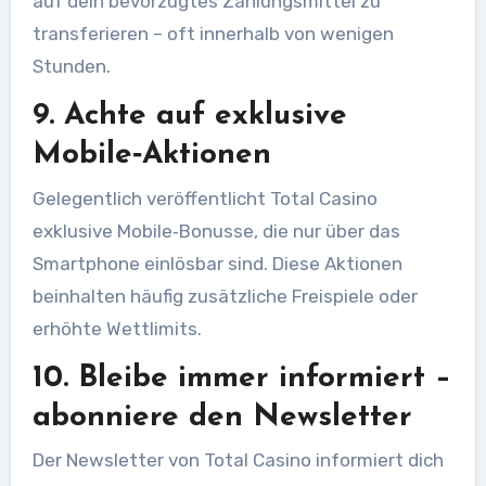
auf dein bevorzugtes Zahlungsmittel zu
transferieren – oft innerhalb von wenigen
Stunden.
9. Achte auf exklusive
Mobile‑Aktionen
Gelegentlich veröffentlicht Total Casino
exklusive Mobile‑Bonusse, die nur über das
Smartphone einlösbar sind. Diese Aktionen
beinhalten häufig zusätzliche Freispiele oder
erhöhte Wettlimits.
10. Bleibe immer informiert –
abonniere den Newsletter
Der Newsletter von Total Casino informiert dich