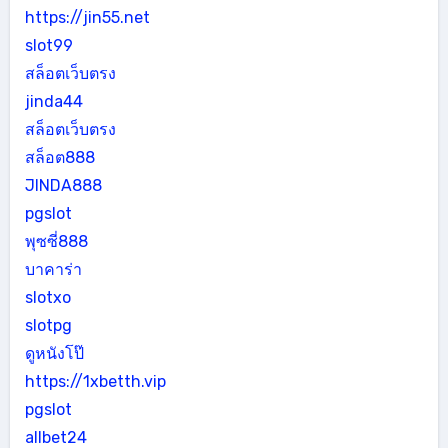
https://jin55.net
slot99
สล็อตเว็บตรง
jinda44
สล็อตเว็บตรง
สล็อต888
JINDA888
pgslot
พุซซี่888
บาคาร่า
slotxo
slotpg
ดูหนังโป๊
https://1xbetth.vip
pgslot
allbet24