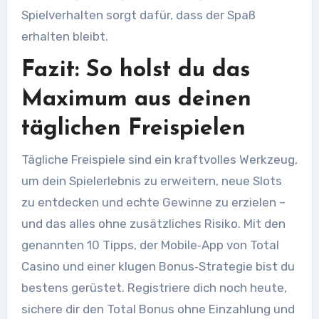
Spielverhalten sorgt dafür, dass der Spaß
erhalten bleibt.
Fazit: So holst du das
Maximum aus deinen
täglichen Freispielen
Tägliche Freispiele sind ein kraftvolles Werkzeug,
um dein Spielerlebnis zu erweitern, neue Slots
zu entdecken und echte Gewinne zu erzielen –
und das alles ohne zusätzliches Risiko. Mit den
genannten 10 Tipps, der Mobile‑App von Total
Casino und einer klugen Bonus‑Strategie bist du
bestens gerüstet. Registriere dich noch heute,
sichere dir den Total Bonus ohne Einzahlung und