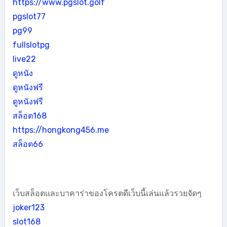
https://www.pgslot.golf
pgslot77
pg99
fullslotpg
live22
ดูหนัง
ดูหนังฟรี
ดูหนังฟรี
สล็อต168
https://hongkong456.me
สล็อต66
เว็บสล็อตและบาคาร่าของโครตดีเว็บนี้เล่นแล้วรวยจัดๆ
joker123
slot168