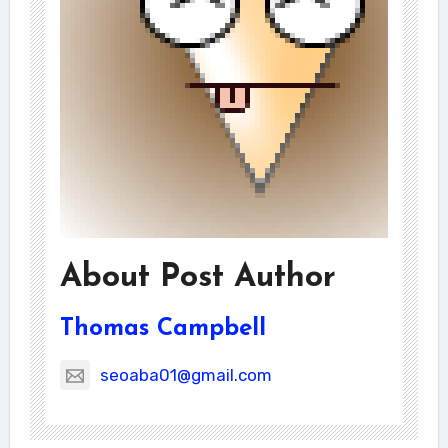
About Post Author
Thomas Campbell
seoaba01@gmail.com