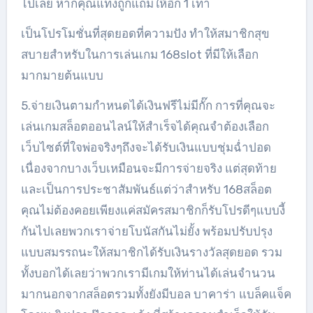
ไปเลย หากคุณแทงถูกแถมให้อีก 1 เท่า
เป็นโปรโมชั่นที่สุดยอดที่ความปัง ทำให้สมาชิกสุข
สบายสำหรับในการเล่นเกม 168slot ที่มีให้เลือก
มากมายต้นแบบ
5.จ่ายเงินตามกำหนดได้เงินฟรีไม่มีกั๊ก การที่คุณจะ
เล่นเกมสล็อตออนไลน์ให้สำเร็จได้คุณจำต้องเลือก
เว็บไซต์ที่ใจพ่อจริงๆถึงจะได้รับเงินแบบชุ่มฉ่ำปอด
เนื่องจากบางเว็บเหมือนจะมีการจ่ายจริง แต่สุดท้าย
และเป็นการประชาสัมพันธ์แต่ว่าสำหรับ 168สล็อต
คุณไม่ต้องคอยเพียงแค่สมัครสมาชิกก็รับโปรดีๆแบบงี้
กันไปเลยพวกเราจ่ายโบนัสกันไม่ยั้ง พร้อมปรับปรุง
แบบสมรรถนะให้สมาชิกได้รับเงินรางวัลสุดยอด รวม
ทั้งบอกได้เลยว่าพวกเรามีเกมให้ท่านได้เล่นจำนวน
มากนอกจากสล็อตรวมทั้งยังมีบอล บาคาร่า แบล็คแจ็ค