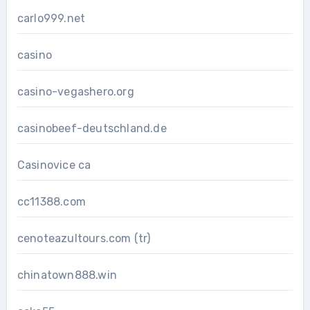
carlo999.net
casino
casino-vegashero.org
casinobeef-deutschland.de
Casinovice ca
cc11388.com
cenoteazultours.com (tr)
chinatown888.win