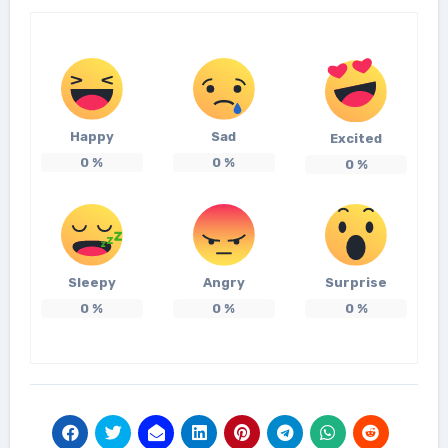
Happy
Sad
Excited
0
%
0
%
0
%
Sleepy
Angry
Surprise
0
%
0
%
0
%