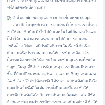
เงินรางวัลให้กับคุณไม่ยั้ง รีบสมัครเป็นสมาชิกทันทีรับ
ฟรีสิทธิพิเศษที่ความปัง
2.มี admin คอยดูแลอย่างยอดเยี่ยมคอย support
สมาชิกในทุกๆด้าน การเล่นเกมที่เว็บของเรานั้นจะ
ทำให้สมาชิกบันเทิงใจไปกับเทคโนโลยีที่น่าสนใจและ
ก็ทำให้ท่านสามารถสนุกสนานไปกับการเล่นเกม
168สล็อต ได้อย่างมีประสิทธิภาพ ในเรื่องที่ กำเนิด
คำถามหรือปรารถนาความให้การช่วยเหลืออะไร
ก็ตามแจ้ง admin ได้เลยพร้อมจะช่วยคุณรวมทั้งขจัด
ปัญหาในทุกที่ที่ต้องการด้วยเหตุว่าเรามีแอดมินหลาย
ชิ้น ที่สับเปลี่ยนหมุนวนกันมาดูแลสมาชิกทุกคนตลอด
24 ชั่วโมง จึงทำให้สมาชิกได้รับความบันเทิงบันเทิงใจ
และเป็นเว็บซึ่งมีก็แต่ความยั่งยืนและมั่นคง ทำให้
สมาชิกบันเทิงใจไปกับการเล่นเกมสล็อตอย่างไม่มีข้อ
จำกัดเพราะเหตุว่าเรามีการเทรนแอดมินอย่างดี ทำให้