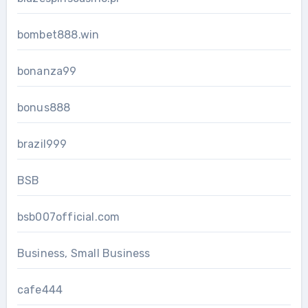
bombet888.win
bonanza99
bonus888
brazil999
BSB
bsb007official.com
Business, Small Business
cafe444