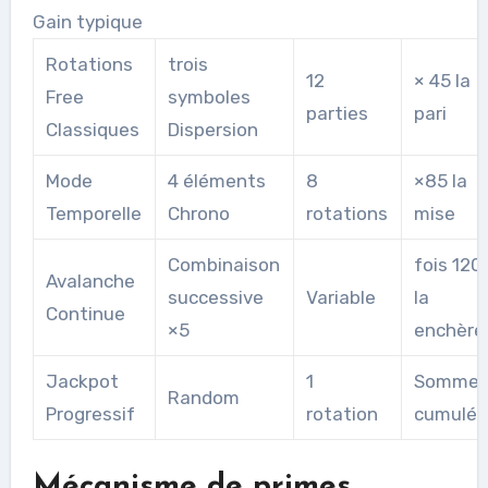
Gain typique
Rotations
trois
12
× 45 la
Free
symboles
parties
pari
Classiques
Dispersion
Mode
4 éléments
8
×85 la
Temporelle
Chrono
rotations
mise
Combinaison
fois 120
Avalanche
successive
Variable
la
Continue
×5
enchère
Jackpot
1
Somme
Random
Progressif
rotation
cumulé
Mécanisme de primes