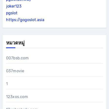
joker123
pgslot
https://gogoslot.asia
หมวดหมู่
007bsb.com
037movie
1
123xos.com