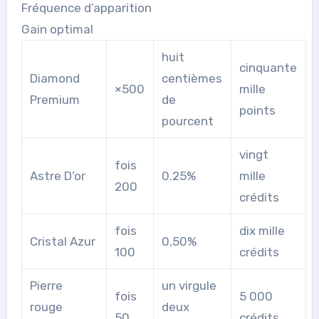
Fréquence d’apparition
Gain optimal
huit
cinquante
Diamond
centièmes
×500
mille
Premium
de
points
pourcent
vingt
fois
Astre D’or
0.25%
mille
200
crédits
fois
dix mille
Cristal Azur
0,50%
100
crédits
Pierre
un virgule
fois
5 000
rouge
deux
50
crédits