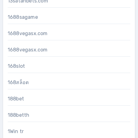
13satanbets.com
1688sagame
1688vegasx.com
1688vegasx.com
168slot
168สล็อต
188bet
188betth
1Win tr