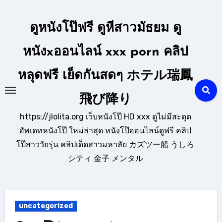
Skip
to
ดูหนังโป๊ฟรี ดูหีสาวมัธยม ดู
content
หนังxออนไลน์ xxx porn คลิป
หลุดฟรี เย็ดกันสดๆ ホテル瑞鳳
飛び降り
https://jlolita.org เว็บหนังโป๊ HD xxx ดูไม่มีสะดุด
อัพเดทหนังโป๊ ใหม่ล่าสุด หนังโป๊ออนไลน์ดูฟรี คลิป
โป๊สาววัยรุ่น คลิปเด็ดสาวมหาลัย カズツー船 うしろ
シティ 金子 メンタル
uncategorized