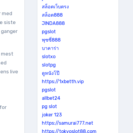
สล็อตเว็บตรง
er med
สล็อต888
de siste
JINDA888
e ganger
pgslot
พุซซี่888
บาคาร่า
n mest
slotxo
med
slotpg
ens live
ดูหนังโป๊
https://1xbetth.vip
pgslot
allbet24
pg slot
for
joker 123
https://samurai777.net
https://tokyoslot88.com