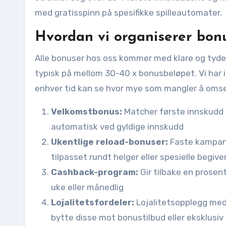
med gratisspinn på spesifikke spilleautomater.
Hvordan vi organiserer bon
Alle bonuser hos oss kommer med klare og tydeli
typisk på mellom 30-40 x bonusbeløpet. Vi har 
enhver tid kan se hvor mye som mangler å omse
Velkomstbonus:
Matcher første innskudd 
automatisk ved gyldige innskudd
Ukentlige reload-bonuser:
Faste kampanje
tilpasset rundt helger eller spesielle begiv
Cashback-program:
Gir tilbake en prosen
uke eller månedlig
Lojalitetsfordeler:
Lojalitetsopplegg med f
bytte disse mot bonustilbud eller eksklusiv