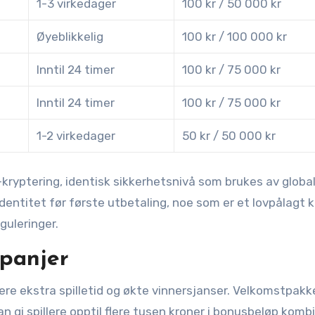
1-3 virkedager
100 kr / 50 000 kr
Øyeblikkelig
100 kr / 100 000 kr
Inntil 24 timer
100 kr / 75 000 kr
Inntil 24 timer
100 kr / 75 000 kr
1-2 virkedager
50 kr / 50 000 kr
kryptering, identisk sikkerhetsnivå som brukes av globa
 identitet før første utbetaling, noe som er et lovpålagt k
guleringer.
panjer
ere ekstra spilletid og økte vinnersjanser. Velkomstpakk
n gi spillere opptil flere tusen kroner i bonusbeløp komb