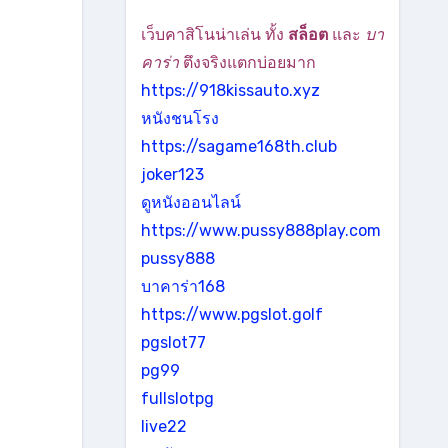
เว็บคาสิโนน่าเล่น ทั้ง
สล็อต
และ
บา
คาร่า
ตึงจริงแตกบ่อยมาก
https://918kissauto.xyz
หนังชนโรง
https://sagame168th.club
joker123
ดูหนังออนไลน์
https://www.pussy888play.com
pussy888
บาคาร่า168
https://www.pgslot.golf
pgslot77
pg99
fullslotpg
live22