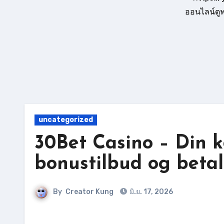
ออนไลน์ด
uncategorized
30Bet Casino – Din k
bonustilbud og betal
By
Creator Kung
มิ.ย. 17, 2026