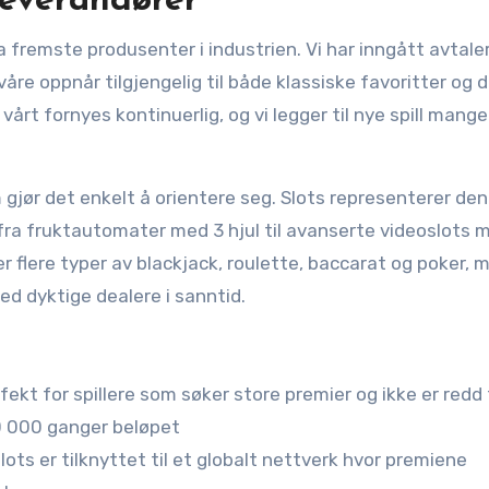
lleverandører
a fremste produsenter i industrien. Vi har inngått avtal
 våre oppnår tilgjengelig til både klassiske favoritter og 
vårt fornyes kontinuerlig, og vi legger til nye spill mang
om gjør det enkelt å orientere seg. Slots representerer de
ra fruktautomater med 3 hjul til avanserte videoslots 
 flere typer av blackjack, roulette, baccarat og poker, m
ed dyktige dealere i sanntid.
fekt for spillere som søker store premier og ikke er redd 
50 000 ganger beløpet
ots er tilknyttet til et globalt nettverk hvor premiene