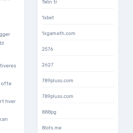
1Win tr
1xbet
1xgameth.com
igger
il
2576
2627
tiveres
789pluss.com
 ofte
789pluss.com
rt hver
888pg
 kan
8lots.me