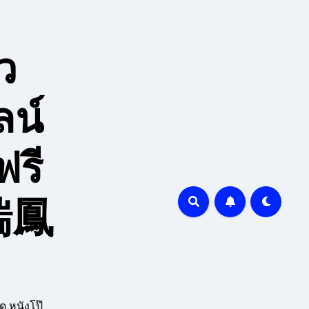
ว
ลน์
ฟรี
ル瑞鳳
ุด หนังโป๊