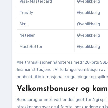
Visa/Mastercard
Øyeblikkelig
Trustly
Øyeblikkelig
Skrill
Øyeblikkelig
Neteller
Øyeblikkelig
MuchBetter
Øyeblikkelig
Alle transaksjoner håndteres med 128-bits SSL-
finansinstitusjoner. Vi forlanger verifikasjon av
henhold til internasjonale reguleringer og spillre
Velkomstbonuser og kam
Bonusprogrammet vårt er designet for å gi spill
strekker seg over de 4 første innskuddene og ka