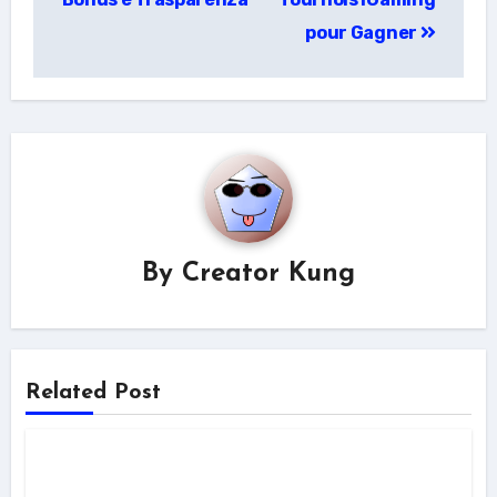
pour Gagner
By
Creator Kung
Related Post