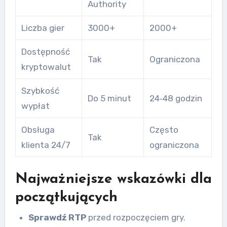
Authority
Liczba gier
3000+
2000+
Dostępność
Tak
Ograniczona
kryptowalut
Szybkość
Do 5 minut
24‑48 godzin
wypłat
Obsługa
Często
Tak
klienta 24/7
ograniczona
Najważniejsze wskazówki dla
początkujących
Sprawdź RTP
przed rozpoczęciem gry.