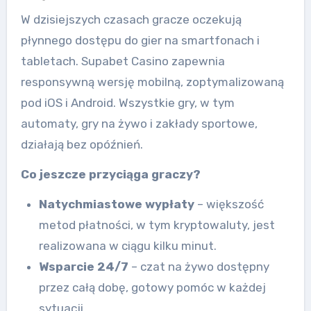
W dzisiejszych czasach gracze oczekują
płynnego dostępu do gier na smartfonach i
tabletach. Supabet Casino zapewnia
responsywną wersję mobilną, zoptymalizowaną
pod iOS i Android. Wszystkie gry, w tym
automaty, gry na żywo i zakłady sportowe,
działają bez opóźnień.
Co jeszcze przyciąga graczy?
Natychmiastowe wypłaty
– większość
metod płatności, w tym kryptowaluty, jest
realizowana w ciągu kilku minut.
Wsparcie 24/7
– czat na żywo dostępny
przez całą dobę, gotowy pomóc w każdej
sytuacji.