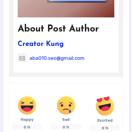
About Post Author
Creator Kung
aba010.seo@gmail.com
Happy
Sad
Excited
0
%
0
%
0
%