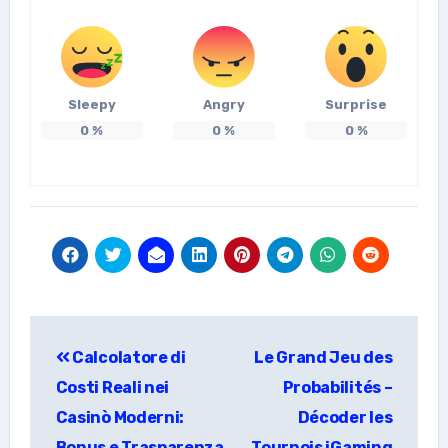
Sleepy
Angry
Surprise
0
%
0
%
0
%
แนะแนว
Calcolatore di
Le Grand Jeu des
เรื่อง
Costi Reali nei
Probabilités –
Casinò Moderni:
Décoder les
Bonus e Trasparenza
Tournois iGaming