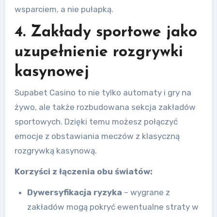
wsparciem, a nie pułapką.
4. Zakłady sportowe jako
uzupełnienie rozgrywki
kasynowej
Supabet Casino to nie tylko automaty i gry na
żywo, ale także rozbudowana sekcja zakładów
sportowych. Dzięki temu możesz połączyć
emocje z obstawiania meczów z klasyczną
rozgrywką kasynową.
Korzyści z łączenia obu światów:
Dywersyfikacja ryzyka
– wygrane z
zakładów mogą pokryć ewentualne straty w