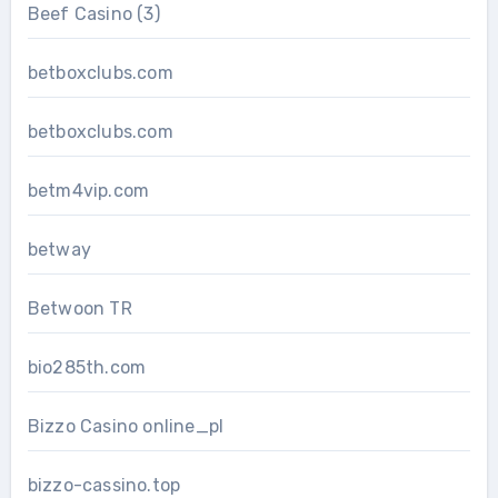
Beef Casino (3)
betboxclubs.com
betboxclubs.com
betm4vip.com
betway
Betwoon TR
bio285th.com
Bizzo Casino online_pl
bizzo-cassino.top