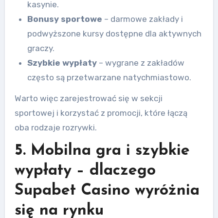
kasynie.
Bonusy sportowe
– darmowe zakłady i
podwyższone kursy dostępne dla aktywnych
graczy.
Szybkie wypłaty
– wygrane z zakładów
często są przetwarzane natychmiastowo.
Warto więc zarejestrować się w sekcji
sportowej i korzystać z promocji, które łączą
oba rodzaje rozrywki.
5. Mobilna gra i szybkie
wypłaty – dlaczego
Supabet Casino wyróżnia
się na rynku