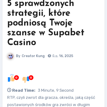
5 sprawdzonych
strategii, które
podniosą Twoje
szanse w Supabet
Casino
By
Creator Kung
มิ.ย. 16, 2025
0
0
Read Time:
3 Minute, 9 Second
RTP, czyli zwrot dla gracza, określa, jaką część
postawionych środków gra zwróci w długim