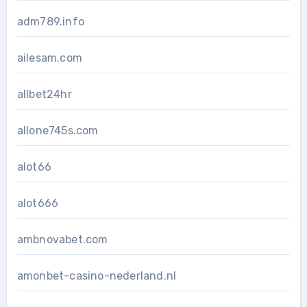
adm789.info
ailesam.com
allbet24hr
allone745s.com
alot66
alot666
ambnovabet.com
amonbet-casino-nederland.nl