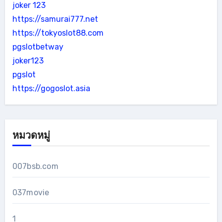
joker 123
https://samurai777.net
https://tokyoslot88.com
pgslotbetway
joker123
pgslot
https://gogoslot.asia
หมวดหมู่
007bsb.com
037movie
1