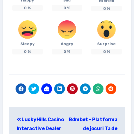
Happy
Sad
Excited
0
%
0
%
0
%
Sleepy
Angry
Surprise
0
%
0
%
0
%
แนะแนว
LuckyHills Casino
Bdmbet – Platforma
เรื่อง
Interactive Dealer
de jocuri Ta de