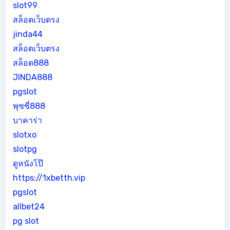
slot99
สล็อตเว็บตรง
jinda44
สล็อตเว็บตรง
สล็อต888
JINDA888
pgslot
พุซซี่888
บาคาร่า
slotxo
slotpg
ดูหนังโป๊
https://1xbetth.vip
pgslot
allbet24
pg slot