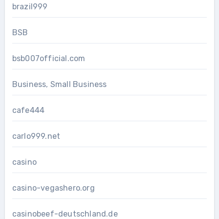
brazil999
BSB
bsb007official.com
Business, Small Business
cafe444
carlo999.net
casino
casino-vegashero.org
casinobeef-deutschland.de