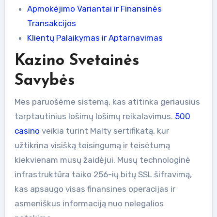
Apmokėjimo Variantai ir Finansinės
Transakcijos
Klientų Palaikymas ir Aptarnavimas
Kazino Svetainės
Savybės
Mes paruošėme sistemą, kas atitinka geriausius
tarptautinius lošimų lošimų reikalavimus.
500
casino
veikia turint Malty sertifikatą, kur
užtikrina visišką teisingumą ir teisėtumą
kiekvienam musų žaidėjui. Musų technologinė
infrastruktūra taiko 256-ių bitų SSL šifravimą,
kas apsaugo visas finansines operacijas ir
asmeniškus informaciją nuo nelegalios