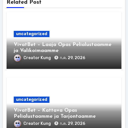
Related Post
uncategorized
VivatBet – Laaja Opas Pelialustaamme
ja Valikoimaamme
Creator Kung
ก.ค. 29, 2026
uncategorized
VivatBet – Kattava Opas
Pelialustaamme ja Tarjontaamme
Creator Kung
ก.ค. 29, 2026