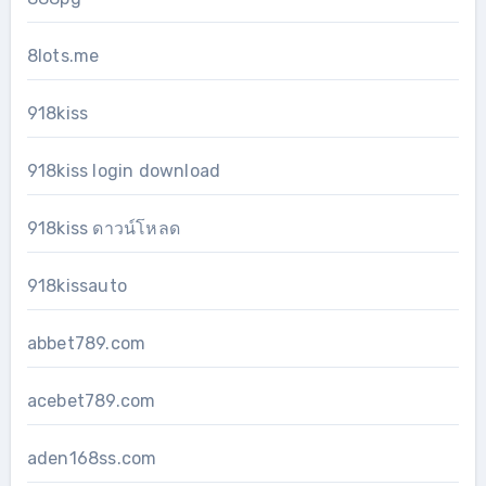
8lots.me
918kiss
918kiss login download
918kiss ดาวน์โหลด
918kissauto
abbet789.com
acebet789.com
aden168ss.com