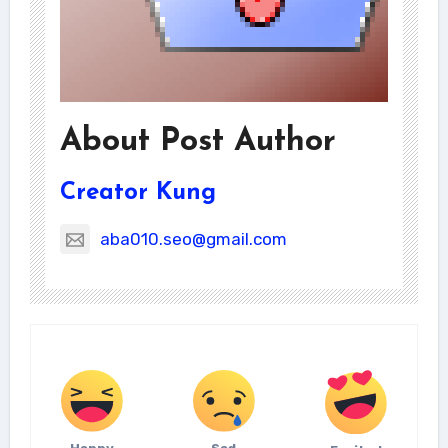
About Post Author
Creator Kung
aba010.seo@gmail.com