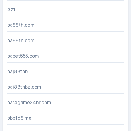
Az1
ba88th.com
ba88th.com
babet555.com
baj88thb
baj88thbz.com
bar4game24hr.com
bbp168.me