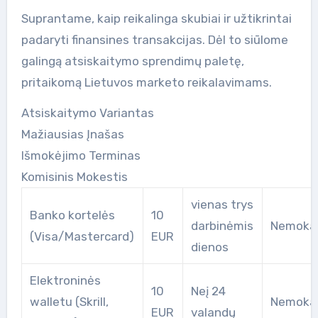
Suprantame, kaip reikalinga skubiai ir užtikrintai
padaryti finansines transakcijas. Dėl to siūlome
galingą atsiskaitymo sprendimų paletę,
pritaikomą Lietuvos marketo reikalavimams.
Atsiskaitymo Variantas
Mažiausias Įnašas
Išmokėjimo Terminas
Komisinis Mokestis
vienas trys
Banko kortelės
10
darbinėmis
Nemoka
(Visa/Mastercard)
EUR
dienos
Elektroninės
10
Neį 24
walletu (Skrill,
Nemoka
EUR
valandų