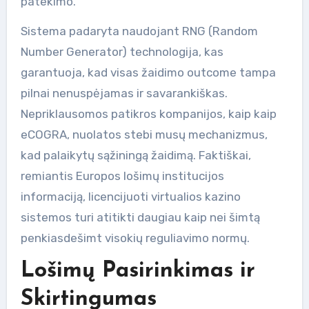
patekimo.
Sistema padaryta naudojant RNG (Random
Number Generator) technologija, kas
garantuoja, kad visas žaidimo outcome tampa
pilnai nenuspėjamas ir savarankiškas.
Nepriklausomos patikros kompanijos, kaip kaip
eCOGRA, nuolatos stebi musų mechanizmus,
kad palaikytų sąžiningą žaidimą. Faktiškai,
remiantis Europos lošimų institucijos
informaciją, licencijuoti virtualios kazino
sistemos turi atitikti daugiau kaip nei šimtą
penkiasdešimt visokių reguliavimo normų.
Lošimų Pasirinkimas ir
Skirtingumas