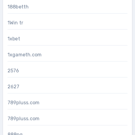
188betth
1Win tr
1xbet
1xgameth.com
2576
2627
789pluss.com
789pluss.com
888pg