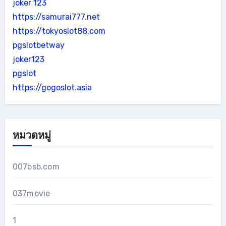
joker 123
https://samurai777.net
https://tokyoslot88.com
pgslotbetway
joker123
pgslot
https://gogoslot.asia
หมวดหมู่
007bsb.com
037movie
1