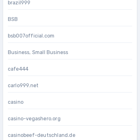
brazil999
BSB
bsb007official.com
Business, Small Business
cafe444
carlo999.net
casino
casino-vegashero.org
casinobeef-deutschland.de