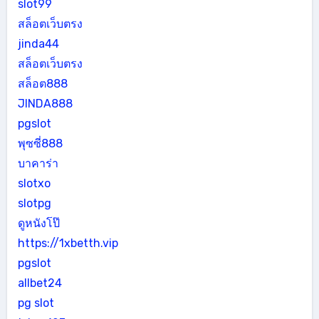
slot99
สล็อตเว็บตรง
jinda44
สล็อตเว็บตรง
สล็อต888
JINDA888
pgslot
พุซซี่888
บาคาร่า
slotxo
slotpg
ดูหนังโป๊
https://1xbetth.vip
pgslot
allbet24
pg slot