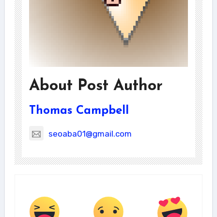
About Post Author
Thomas Campbell
seoaba01@gmail.com