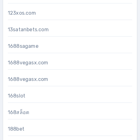
123xos.com
13satanbets.com
1688sagame
1688vegasx.com
1688vegasx.com
168slot
168สล็อต
188bet