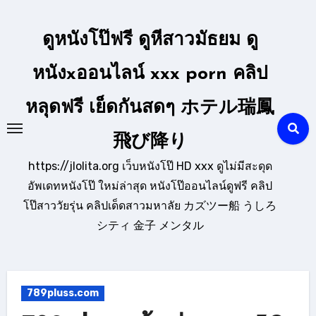
Skip
to
ดูหนังโป๊ฟรี ดูหีสาวมัธยม ดู
content
หนังxออนไลน์ xxx porn คลิป
หลุดฟรี เย็ดกันสดๆ ホテル瑞鳳
飛び降り
https://jlolita.org เว็บหนังโป๊ HD xxx ดูไม่มีสะดุด
อัพเดทหนังโป๊ ใหม่ล่าสุด หนังโป๊ออนไลน์ดูฟรี คลิป
โป๊สาววัยรุ่น คลิปเด็ดสาวมหาลัย カズツー船 うしろ
シティ 金子 メンタル
789pluss.com