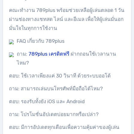
คณะทำงาน 789plus พร้อมช่วยเหลือผู้เล่นตลอด 1 วัน
ผ่านช่องทางแชทสด ไลน์ และอีเมล เพื่อให้ผู้เล่นมั่นอก
มั่นใจในทุกการใช้งาน
FAQ เกี่ยวกับ 789plus
ถาม:
789plus เครดิตฟรี
ฝากถอนใช้เวลานาน
ไหม?
ตอบ: ใช้เวลาเพียงแค่ 30 วินาที ด้วยระบบออโต้
ถาม: สามารถเล่นบนโทรศัพท์มือถือได้ไหม?
ตอบ: รองรับทั้งยัง iOS และ Android
ถาม: โปรโมชั่นอัปเดตบ่อยมากหรือเปล่า?
ตอบ: มีการอัปเดตทุกเดือนเพื่อความคุ้มค่าของผู้เล่น