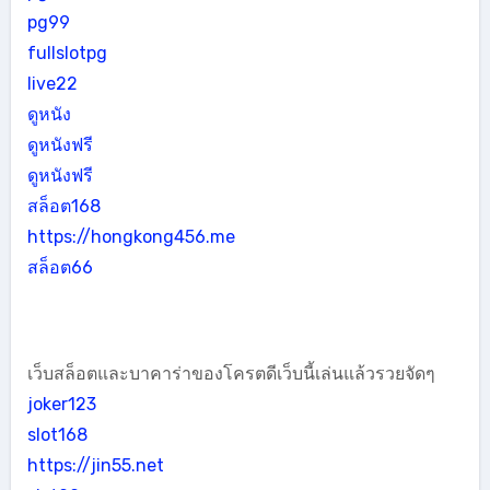
pg99
fullslotpg
live22
ดูหนัง
ดูหนังฟรี
ดูหนังฟรี
สล็อต168
https://hongkong456.me
สล็อต66
เว็บสล็อตและบาคาร่าของโครตดีเว็บนี้เล่นแล้วรวยจัดๆ
joker123
slot168
https://jin55.net