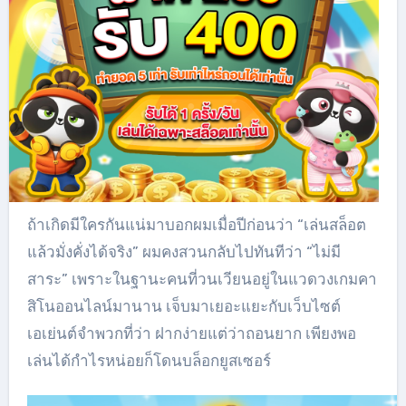
ถ้าเกิดมีใครกันแน่มาบอกผมเมื่อปีก่อนว่า “เล่นสล็อต
แล้วมั่งคั่งได้จริง” ผมคงสวนกลับไปทันทีว่า “ไม่มี
สาระ” เพราะในฐานะคนที่วนเวียนอยู่ในแวดวงเกมคา
สิโนออนไลน์มานาน เจ็บมาเยอะแยะกับเว็บไซต์
เอเย่นต์จำพวกที่ว่า ฝากง่ายแต่ว่าถอนยาก เพียงพอ
เล่นได้กำไรหน่อยก็โดนบล็อกยูสเซอร์