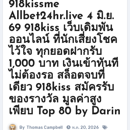
918kissme
Allbet24hr.live 4 มิ.ย.
69 918kiss เว็บเดิมพัน
ออนไลน์ ที่นักเสี่ยงโชค
ไว้ใจ ทุกยอดฝากรับ
1,000 บาท เงินเข้าทันที
ไม่ต้องรอ สล็อตจบที่
เดียว 918kiss สมัครรับ
ของรางวัล มูลค่าสูง
เพียบ Top 80 by Darin
By
Thomas Campbell
พ.ค. 20, 2026