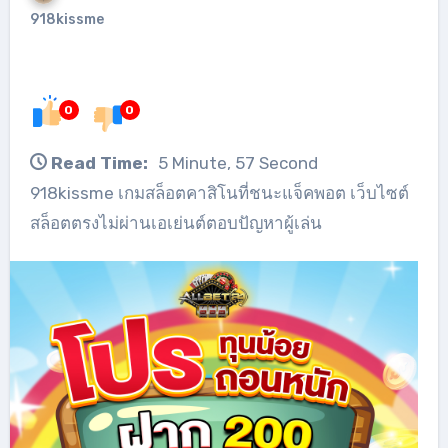
918kissme
0
0
Read Time:
5 Minute, 57 Second
918kissme เกมสล็อตคาสิโนที่ชนะแจ็คพอต เว็บไซต์
สล็อตตรงไม่ผ่านเอเย่นต์ตอบปัญหาผู้เล่น