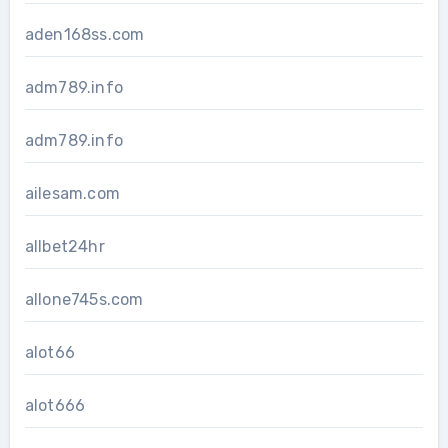
aden168ss.com
adm789.info
adm789.info
ailesam.com
allbet24hr
allone745s.com
alot66
alot666