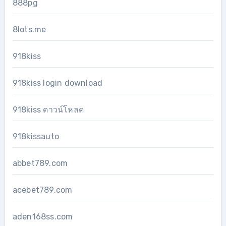
888pg
8lots.me
918kiss
918kiss login download
918kiss ดาวน์โหลด
918kissauto
abbet789.com
acebet789.com
aden168ss.com