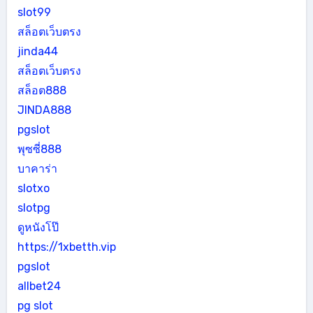
slot99
สล็อตเว็บตรง
jinda44
สล็อตเว็บตรง
สล็อต888
JINDA888
pgslot
พุซซี่888
บาคาร่า
slotxo
slotpg
ดูหนังโป๊
https://1xbetth.vip
pgslot
allbet24
pg slot