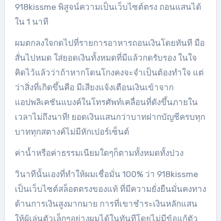
918kissme พิสูจน์ความเป็นเว็บไซต์ตรง ถอนแสนได้
ใน 1 นาที
ผมตกลงใจกดไปที่รายการอาหารถอนเงินโดยทันที มือ
สั่นไปหมด ใส่ยอดเงินทั้งหมดที่มีแล้วกดรับรอง ในใจ
คิดไว้แล้วว่าถ้าหากโดนโกงคงจะจำเป็นต้องทำใจ แต่
ว่าสิ่งที่เกิดขึ้นคือ มีเสียงแจ้งเตือนเงินเข้าจาก
แอปพลิเคชันแบงค์ในโทรศัพท์เคลื่อนที่ดังขึ้นภายใน
เวลาไม่ถึงนาที! ยอดเงินแสนกว่าบาทฝากบัญชีครบทุก
บาททุกสตางค์ไม่มีหักเปอร์เซ็นต์
ค่าน้ำหรือค่าธรรมเนียมใดๆก็ตามทั้งหมดทั้งปวง
วินาทีนั้นเองที่ทำให้ผมเชื่อมั่น 100% ว่า 918kissme
เป็นเว็บไซต์สล็อตตรงของแท้ ที่มีความยั่งยืนมั่นคงทาง
ด้านการเงินสูงมากมาย การที่เขาชำระเงินหลักแสน
ให้ผู้เล่นตัวเล็กๆอย่างผมได้ในทันทีโดยไม่มีข้อแก้ตัว