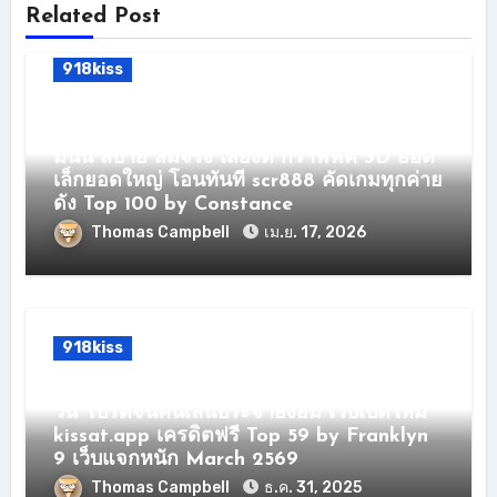
Related Post
918kiss
918kiss Allbet24hr.xyz 23 April 2569
allbet24hr สล็อต ครบจบที่เดียว ฝากผ่านทรู
มันนี่ สบาย สมจริง เสียงดี กราฟฟิค 3D ยอด
เล็กยอดใหญ่ โอนทันที scr888 คัดเกมทุกค่าย
ดัง Top 100 by Constance
Thomas Campbell
เม.ย. 17, 2026
918kiss
คาสิโน 918kissauto แจกเครดิตฟรีสล็อตทุก
วัน โปรดีจนคนเล่นประจำยังยิ้ม เว็บเปิดใหม่
kissat.app เครดิตฟรี Top 59 by Franklyn
9 เว็บแจกหนัก March 2569
Thomas Campbell
ธ.ค. 31, 2025