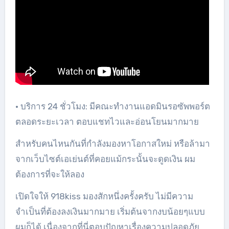
• บริการ 24 ชั่วโมง: มีคณะทำงานแอดมินรอซัพพอร์ต
ตลอดระยะเวลา ตอบแชทไวและอ่อนโยนมากมาย
สำหรับคนไหนกันที่กำลังมองหาโอกาสใหม่ หรือล้ามา
จากเว็บไซต์เอเย่นต์ที่คอยแม้กระนั้นจะดูดเงิน ผม
ต้องการที่จะให้ลอง
เปิดใจให้ 918kiss มองสักหนึ่งครั้งครับ ไม่มีความ
จำเป็นที่ต้องลงเงินมากมาย เริ่มต้นจากงบน้อยๆแบบ
ผมก็ได้ เนื่องจากที่นี่ตอบปัญหาเรื่องความปลอดภัย