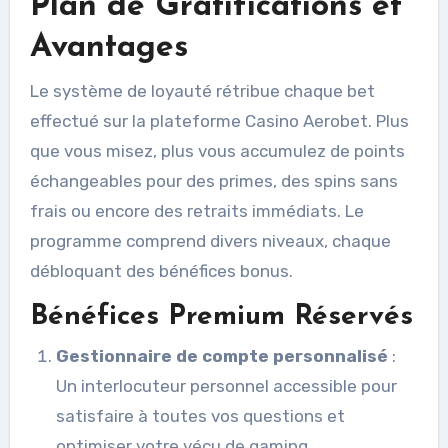
Plan de Gratifications et
Avantages
Le système de loyauté rétribue chaque bet
effectué sur la plateforme Casino Aerobet. Plus
que vous misez, plus vous accumulez de points
échangeables pour des primes, des spins sans
frais ou encore des retraits immédiats. Le
programme comprend divers niveaux, chaque
débloquant des bénéfices bonus.
Bénéfices Premium Réservés
Gestionnaire de compte personnalisé
:
Un interlocuteur personnel accessible pour
satisfaire à toutes vos questions et
optimiser votre vécu de gaming