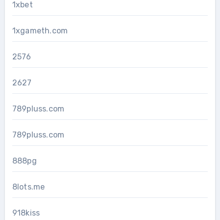
1xbet
1xgameth.com
2576
2627
789pluss.com
789pluss.com
888pg
8lots.me
918kiss