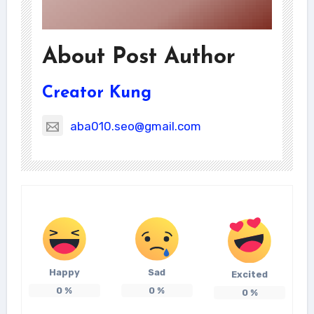
About Post Author
Creator Kung
aba010.seo@gmail.com
Happy
Sad
Excited
0
%
0
%
0
%