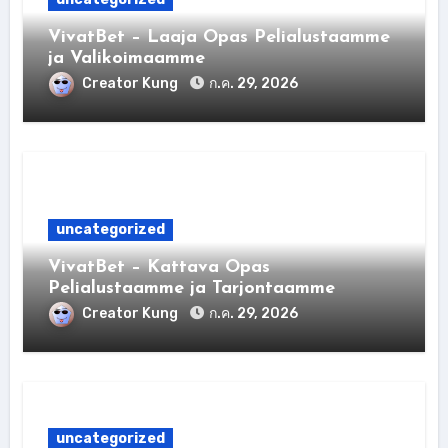
VivatBet – Laaja Opas Pelialustaamme
ja Valikoimaamme
Creator Kung
ก.ค. 29, 2026
uncategorized
VivatBet – Kattava Opas
Pelialustaamme ja Tarjontaamme
Creator Kung
ก.ค. 29, 2026
uncategorized