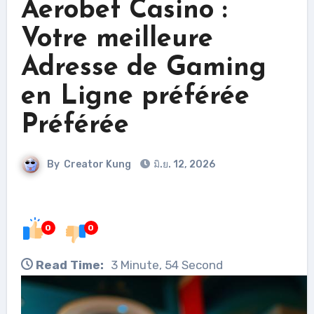
Aerobet Casino :
Votre meilleure
Adresse de Gaming
en Ligne préférée
Préférée
By
Creator Kung
มิ.ย. 12, 2026
0
0
Read Time:
3 Minute, 54 Second