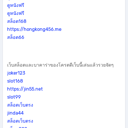
ดูหนังฟรี
ดูหนังฟรี
สล็อต168
https://hongkong456.me
สล็อต66
เว็บสล็อตและบาคาร่าของโครตดีเว็บนี้เล่นแล้วรวยจัดๆ
joker123
slot168
https://jin55.net
slot99
สล็อตเว็บตรง
jinda44
สล็อตเว็บตรง