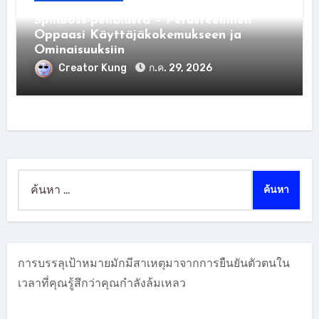
Spinboss-pelialusta – Perusteellinen
Oppaasi Käyttäjäkokemukseen ja
Ominaisuuksiin
Creator Kung
ก.ค. 29, 2026
ค้นหา
สำหรับ:
การบรรลุเป้าหมายมักมีสาเหตุมาจากการยืนยันตัวตนใน
เวลาที่คุณรู้สึกว่าคุณกำลังล้มเหลว