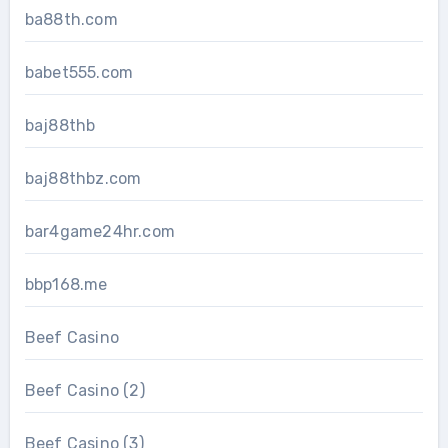
ba88th.com
babet555.com
baj88thb
baj88thbz.com
bar4game24hr.com
bbp168.me
Beef Casino
Beef Casino (2)
Beef Casino (3)