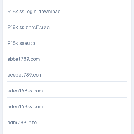
918kiss login download
918kiss ดาวน์โหลด
918kissauto
abbet789.com
acebet789.com
aden168ss.com
aden168ss.com
adm789.info