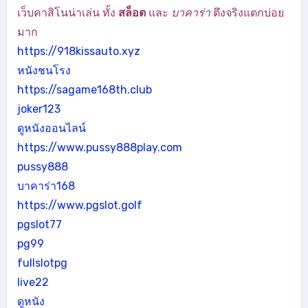
เว็บคาสิโนน่าเล่น ทั้ง
สล็อต
และ
บาคาร่า
ตึงจริงแตกบ่อย
มาก
https://918kissauto.xyz
หนังชนโรง
https://sagame168th.club
joker123
ดูหนังออนไลน์
https://www.pussy888play.com
pussy888
บาคาร่า168
https://www.pgslot.golf
pgslot77
pg99
fullslotpg
live22
ดูหนัง