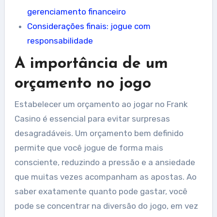
gerenciamento financeiro
Considerações finais: jogue com
responsabilidade
A importância de um
orçamento no jogo
Estabelecer um orçamento ao jogar no Frank
Casino é essencial para evitar surpresas
desagradáveis. Um orçamento bem definido
permite que você jogue de forma mais
consciente, reduzindo a pressão e a ansiedade
que muitas vezes acompanham as apostas. Ao
saber exatamente quanto pode gastar, você
pode se concentrar na diversão do jogo, em vez