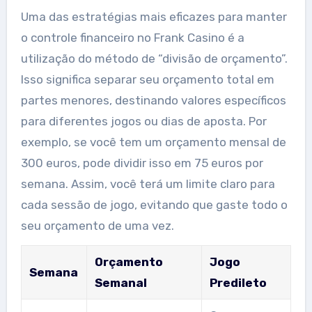
Uma das estratégias mais eficazes para manter
o controle financeiro no Frank Casino é a
utilização do método de “divisão de orçamento”.
Isso significa separar seu orçamento total em
partes menores, destinando valores específicos
para diferentes jogos ou dias de aposta. Por
exemplo, se você tem um orçamento mensal de
300 euros, pode dividir isso em 75 euros por
semana. Assim, você terá um limite claro para
cada sessão de jogo, evitando que gaste todo o
seu orçamento de uma vez.
Orçamento
Jogo
Semana
Semanal
Predileto