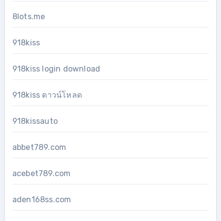
8lots.me
918kiss
918kiss login download
918kiss ดาวน์โหลด
918kissauto
abbet789.com
acebet789.com
aden168ss.com