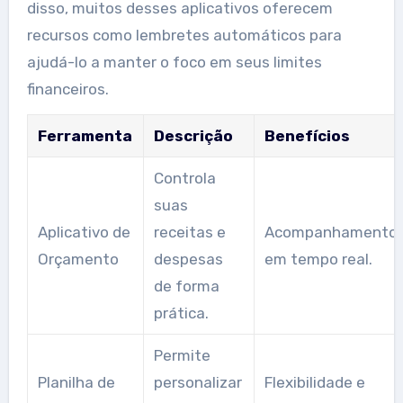
disso, muitos desses aplicativos oferecem
recursos como lembretes automáticos para
ajudá-lo a manter o foco em seus limites
financeiros.
Ferramenta
Descrição
Benefícios
Controla
suas
Aplicativo de
receitas e
Acompanhamento
Orçamento
despesas
em tempo real.
de forma
prática.
Permite
Planilha de
personalizar
Flexibilidade e