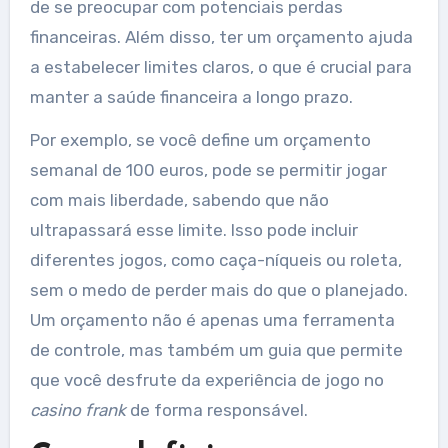
de se preocupar com potenciais perdas
financeiras. Além disso, ter um orçamento ajuda
a estabelecer limites claros, o que é crucial para
manter a saúde financeira a longo prazo.
Por exemplo, se você define um orçamento
semanal de 100 euros, pode se permitir jogar
com mais liberdade, sabendo que não
ultrapassará esse limite. Isso pode incluir
diferentes jogos, como caça-níqueis ou roleta,
sem o medo de perder mais do que o planejado.
Um orçamento não é apenas uma ferramenta
de controle, mas também um guia que permite
que você desfrute da experiência de jogo no
casino frank
de forma responsável.