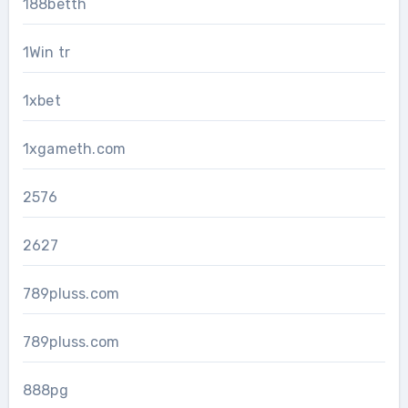
188betth
1Win tr
1xbet
1xgameth.com
2576
2627
789pluss.com
789pluss.com
888pg