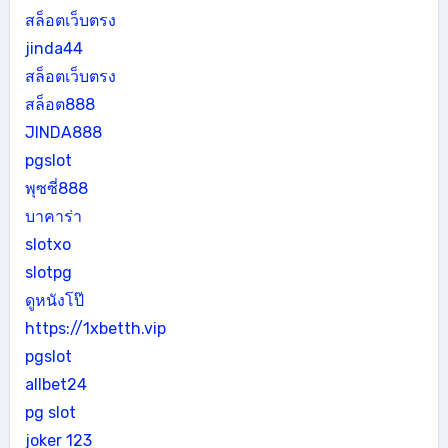
สล็อตเว็บตรง
jinda44
สล็อตเว็บตรง
สล็อต888
JINDA888
pgslot
พุซซี่888
บาคาร่า
slotxo
slotpg
ดูหนังโป๊
https://1xbetth.vip
pgslot
allbet24
pg slot
joker 123