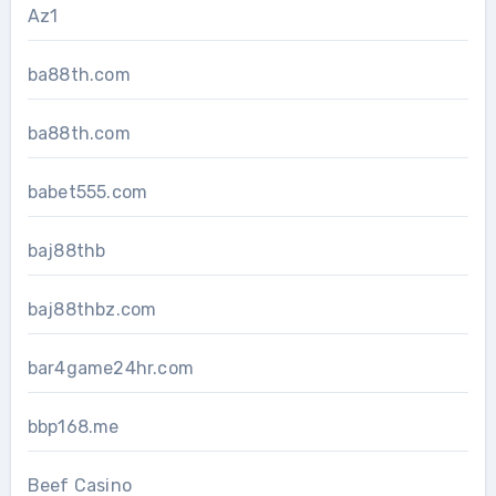
Az1
ba88th.com
ba88th.com
babet555.com
baj88thb
baj88thbz.com
bar4game24hr.com
bbp168.me
Beef Casino