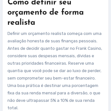
Como definir seu
orçamento de forma
realista
Definir um orçamento realista começa com uma
avaliação honesta de suas finanças pessoais.
Antes de decidir quanto gastar no Frank Casino,
considere suas despesas mensais, dívidas e
outras prioridades financeiras. Reserve uma
quantia que você pode se dar ao luxo de perder,
sem comprometer seu bem-estar financeiro.
Uma boa prática é destinar uma porcentagem
fixa da sua renda mensal para a diversão, o que
não deve ultrapassar 5% a 10% de sua renda
total.