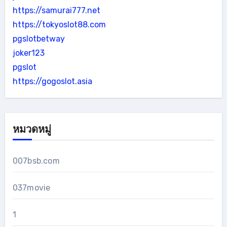
https://samurai777.net
https://tokyoslot88.com
pgslotbetway
joker123
pgslot
https://gogoslot.asia
หมวดหมู่
007bsb.com
037movie
1