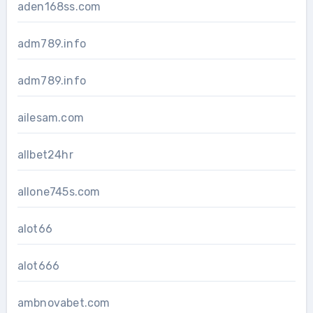
aden168ss.com
adm789.info
adm789.info
ailesam.com
allbet24hr
allone745s.com
alot66
alot666
ambnovabet.com