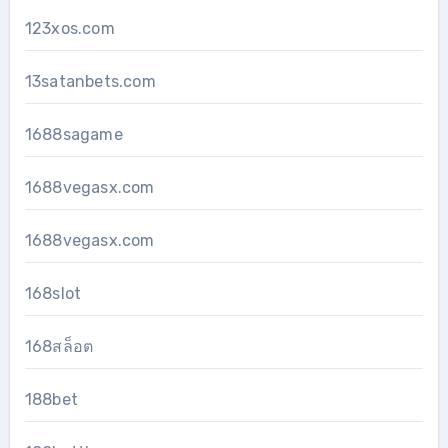
123xos.com
13satanbets.com
1688sagame
1688vegasx.com
1688vegasx.com
168slot
168สล็อต
188bet