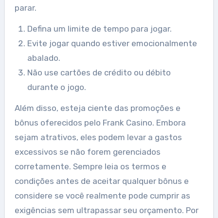
parar.
Defina um limite de tempo para jogar.
Evite jogar quando estiver emocionalmente
abalado.
Não use cartões de crédito ou débito
durante o jogo.
Além disso, esteja ciente das promoções e
bônus oferecidos pelo Frank Casino. Embora
sejam atrativos, eles podem levar a gastos
excessivos se não forem gerenciados
corretamente. Sempre leia os termos e
condições antes de aceitar qualquer bônus e
considere se você realmente pode cumprir as
exigências sem ultrapassar seu orçamento. Por