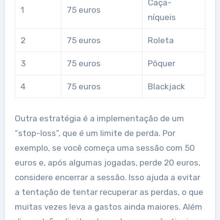
Caça-
1
75 euros
níqueis
2
75 euros
Roleta
3
75 euros
Pôquer
4
75 euros
Blackjack
Outra estratégia é a implementação de um
“stop-loss”, que é um limite de perda. Por
exemplo, se você começa uma sessão com 50
euros e, após algumas jogadas, perde 20 euros,
considere encerrar a sessão. Isso ajuda a evitar
a tentação de tentar recuperar as perdas, o que
muitas vezes leva a gastos ainda maiores. Além