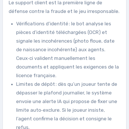
Le support client est la première ligne de
défense contre la fraude et le jeu irresponsable.
Vérifications d’identité : le bot analyse les
pièces d’identité téléchargées (OCR) et
signale les incohérences (photo floue, date
de naissance incohérente) aux agents.
Ceux‑ci valident manuellement les
documents et appliquent les exigences de la
licence française.
Limites de dépôt : dès qu’un joueur tente de
dépasser le plafond journalier, le système
envoie une alerte IA qui propose de fixer une
limite auto‑exclure. Si le joueur insiste,
l’agent confirme la décision et consigne le
refus.