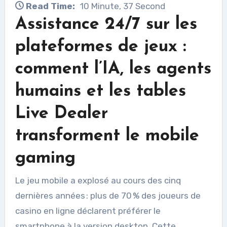
Read Time:
10 Minute, 37 Second
Assistance 24/7 sur les
plateformes de jeux :
comment l’IA, les agents
humains et les tables
Live Dealer
transforment le mobile
gaming
Le jeu mobile a explosé au cours des cinq
dernières années : plus de 70 % des joueurs de
casino en ligne déclarent préférer le
smartphone à la version desktop. Cette