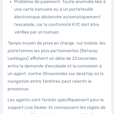
Problème de paiement : toute anomalie liée à
une carte bancaire ou à un portefeuille
électronique déclenche automatiquement
l’escalade, car la conformité KYC doit être
vérifiée par un humain.
Temps moyen de prise en charge : sur mobile, les
plateformes les plus performantes (Betway,
LeoVegas) affichent un délai de 22 secondes
entre la demande d’escalade et la connexion à
un agent, contre 35 secondes sur desktop où la
navigation entre fenêtres peut ralentir le
processus.
Les agents sont formés spécifiquement pour le
support Live Dealer. Ils connaissent les règles de