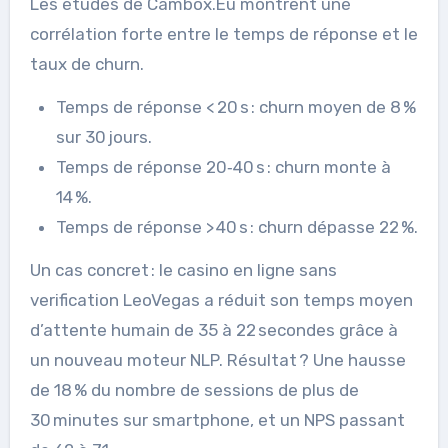
Les études de Cambox.Eu montrent une
corrélation forte entre le temps de réponse et le
taux de churn.
Temps de réponse < 20 s : churn moyen de 8 %
sur 30 jours.
Temps de réponse 20‑40 s : churn monte à
14 %.
Temps de réponse > 40 s : churn dépasse 22 %.
Un cas concret : le casino en ligne sans
verification LeoVegas a réduit son temps moyen
d’attente humain de 35 à 22 secondes grâce à
un nouveau moteur NLP. Résultat ? Une hausse
de 18 % du nombre de sessions de plus de
30 minutes sur smartphone, et un NPS passant