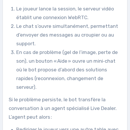
Le joueur lance la session, le serveur vidéo
établit une connexion WebRTC.
Le chat s’ouvre simultanément, permettant
d’envoyer des messages au croupier ou au
support.
En cas de problème (gel de l’image, perte de
son), un bouton « Aide » ouvre un mini‑chat
où le bot propose d’abord des solutions
rapides (reconnexion, changement de
serveur).
Si le problème persiste, le bot transfère la
conversation à un agent spécialisé Live Dealer.
L’agent peut alors :
Rediriger le joueur vers une autre table avec