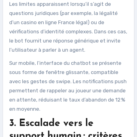
Les limites apparaissent lorsqu’il s’agit de
questions juridiques (par exemple, la légalité
d’un casino en ligne France légal) ou de
vérifications d’identité complexes. Dans ces cas,
le bot fournit une réponse générique et invite
l’utilisateur à parler à un agent.
Sur mobile, l’interface du chatbot se présente
sous forme de fenêtre glissante, compatible
avec les gestes de swipe. Les notifications push
permettent de rappeler au joueur une demande
en attente, réduisant le taux d’abandon de 12 %
en moyenne.
3. Escalade vers le
support humain : critères