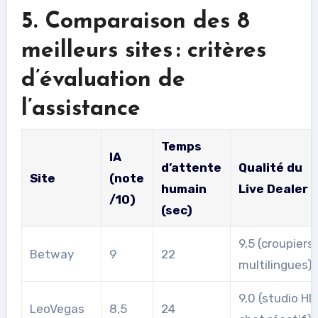
5. Comparaison des 8
meilleurs sites : critères
d’évaluation de
l’assistance
Temps
IA
d’attente
Qualité du
Site
(note
humain
Live Dealer
/10)
(sec)
9,5 (croupiers
Betway
9
22
multilingues)
9,0 (studio HD
LeoVegas
8,5
24