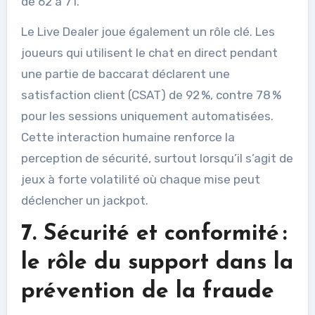
de 62 à 71.
Le Live Dealer joue également un rôle clé. Les
joueurs qui utilisent le chat en direct pendant
une partie de baccarat déclarent une
satisfaction client (CSAT) de 92 %, contre 78 %
pour les sessions uniquement automatisées.
Cette interaction humaine renforce la
perception de sécurité, surtout lorsqu’il s’agit de
jeux à forte volatilité où chaque mise peut
déclencher un jackpot.
7. Sécurité et conformité :
le rôle du support dans la
prévention de la fraude