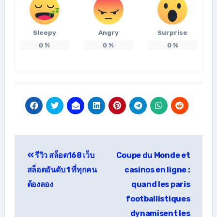
Sleepy
Angry
Surprise
0
%
0
%
0
%
แนะแนว
รีวิว สล็อต168 เว็บ
Coupe du Monde et
เรื่อง
สล็อตอันดับ 1 ที่ทุกคน
casinos en ligne :
ต้องลอง
quand les paris
footballistiques
dynamisent les