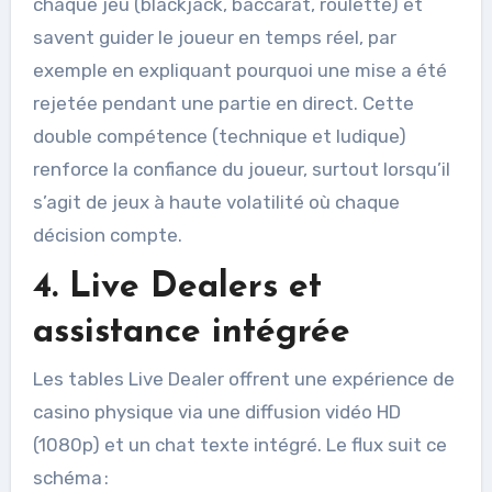
chaque jeu (blackjack, baccarat, roulette) et
savent guider le joueur en temps réel, par
exemple en expliquant pourquoi une mise a été
rejetée pendant une partie en direct. Cette
double compétence (technique et ludique)
renforce la confiance du joueur, surtout lorsqu’il
s’agit de jeux à haute volatilité où chaque
décision compte.
4. Live Dealers et
assistance intégrée
Les tables Live Dealer offrent une expérience de
casino physique via une diffusion vidéo HD
(1080p) et un chat texte intégré. Le flux suit ce
schéma :