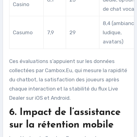
Casino
de chat vocal
8,4 (ambiance
Casumo
7,9
29
ludique,
avatars)
Ces évaluations s’appuient sur les données
collectées par Cambox.Eu, qui mesure la rapidité
du chatbot, la satisfaction des joueurs après
chaque interaction et la stabilité du flux Live
Dealer sur iOS et Android.
6. Impact de l’assistance
sur la rétention mobile