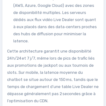
(AWS, Azure, Google Cloud) avec des zones
de disponibilité multiples. Les serveurs
dédiés aux flux vidéo Live Dealer sont quant
à eux placés dans des data‑centers proches
des hubs de diffusion pour minimiser la
latence.
Cette architecture garantit une disponibilité
24 h/24 et 7 j/7, même lors de pics de trafic liés
aux promotions de jackpot ou aux tournois de
slots. Sur mobile, la latence moyenne du
chatbot se situe autour de 150 ms, tandis que le
temps de chargement d’une table Live Dealer ne
dépasse généralement pas 2 secondes grâce à
l’optimisation du CDN.