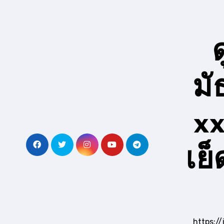
Skip
to
content
มั
xx
เย
https://j