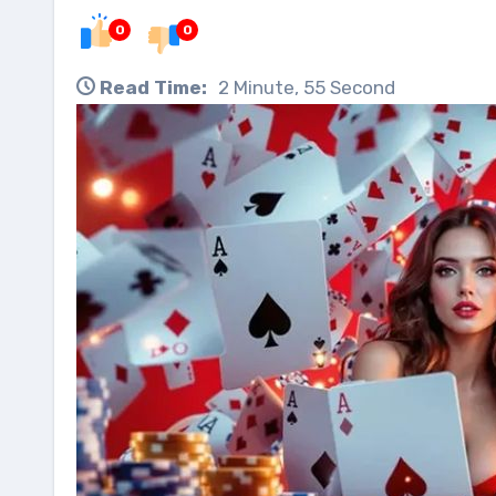
0
0
Read Time:
2 Minute, 55 Second