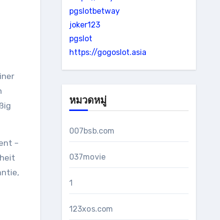
pgslotbetway
joker123
pgslot
https://gogoslot.asia
iner
n
หมวดหมู่
ßig
007bsb.com
ent –
037movie
heit
ntie,
1
123xos.com