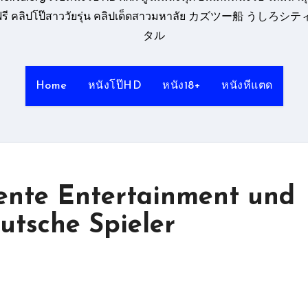
ูฟรี คลิปโป๊สาววัยรุ่น คลิปเด็ดสาวมหาลัย カズツー船 うしろ
タル
Home
หนังโป๊HD
หนัง18+
หนังหีแตด
lente Entertainment und
utsche Spieler