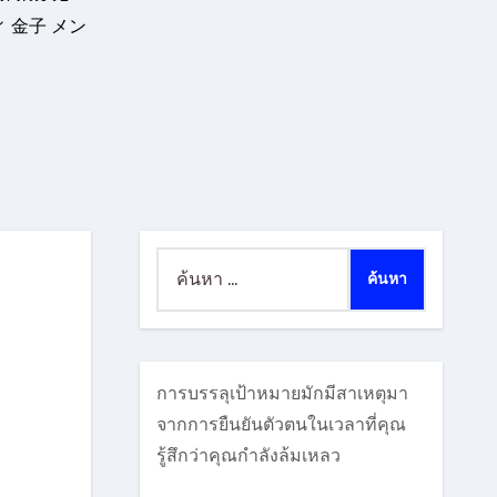
シティ 金子 メン
ค้นหา
สำหรับ:
การบรรลุเป้าหมายมักมีสาเหตุมา
จากการยืนยันตัวตนในเวลาที่คุณ
รู้สึกว่าคุณกำลังล้มเหลว