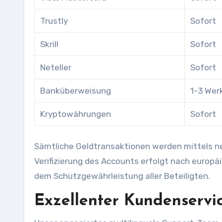
Trustly
Sofort
Skrill
Sofort
Neteller
Sofort
Banküberweisung
1-3 Wer
Kryptowährungen
Sofort
Sämtliche Geldtransaktionen werden mittels n
Verifizierung des Accounts erfolgt nach euro
dem Schutzgewährleistung aller Beteiligten.
Exzellenter Kundenservi