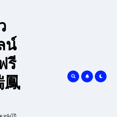
ว
ลน์
ฟรี
ル瑞鳳
ุด หนังโป๊