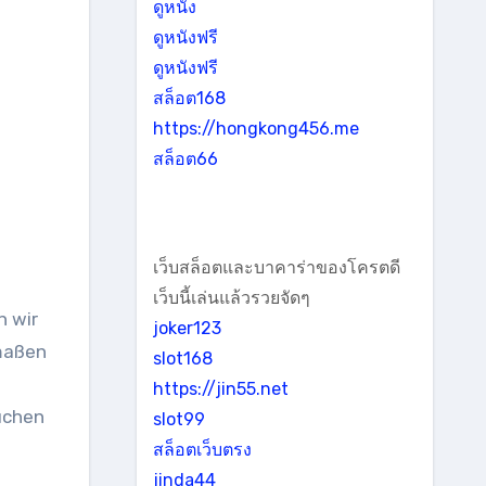
ดูหนัง
ดูหนังฟรี
ดูหนังฟรี
สล็อต168
https://hongkong456.me
สล็อต66
เว็บสล็อตและบาคาร่าของโครตดี
เว็บนี้เล่นแล้วรวยจัดๆ
n wir
joker123
rmaßen
slot168
https://jin55.net
uchen
slot99
สล็อตเว็บตรง
jinda44