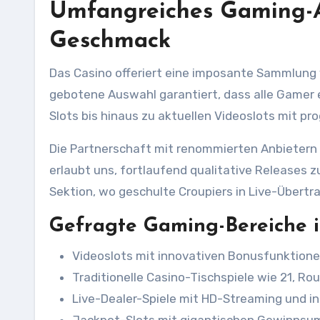
Umfangreiches Gaming-An
Geschmack
Das Casino offeriert eine imposante Sammlung
gebotene Auswahl garantiert, dass alle Gamer e
Slots bis hinaus zu aktuellen Videoslots mit p
Die Partnerschaft mit renommierten Anbietern 
erlaubt uns, fortlaufend qualitative Releases z
Sektion, wo geschulte Croupiers in Live-Übert
Gefragte Gaming-Bereiche i
Videoslots mit innovativen Bonusfunktio
Traditionelle Casino-Tischspiele wie 21, Ro
Live-Dealer-Spiele mit HD-Streaming und i