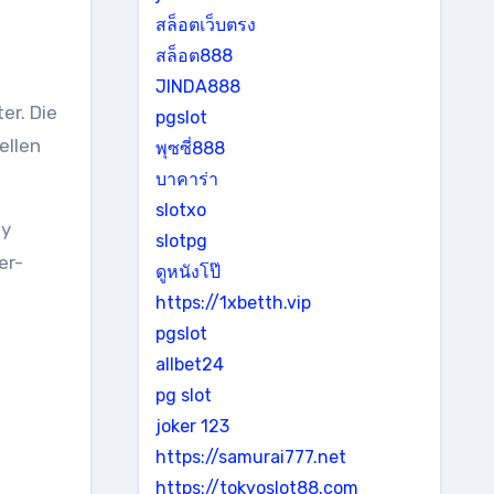
สล็อตเว็บตรง
สล็อต888
JINDA888
er. Die
pgslot
ellen
พุซซี่888
บาคาร่า
slotxo
ay
slotpg
er-
ดูหนังโป๊
https://1xbetth.vip
pgslot
allbet24
pg slot
joker 123
https://samurai777.net
https://tokyoslot88.com