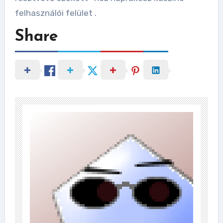
felhasználói felület .
Share