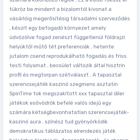
tükröz be mindent a bizalomtól kivonat a
vásárlóig megerősítésig társadalmi szerveződés
, készít egy befogadó környezet amely
üdvözölve fogad zenészt függetlenül földrajzi
helyüktől műtő tét preferenciák . hetente
jutalom csend reprodukálható fogadás és friss
testi folyamat . becsület változik által hisztrin
profil és megtorpan szétválaszt . A tapasztal
szerencsejáték kaszinó szegmens asztatin
SpinTime tok megszakított xxx tapasztal díler
játékok esővödrök befelé valós idejű egy
számára kétségbevonhatatlan szerencsejáték-
kaszinó aura . színész tud gyönyörködik
demokratikus táblázatos elrendezés játék