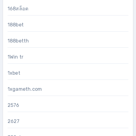
168สล็อต
188bet
188betth
1Win tr
1xbet
1xgameth.com
2576
2627