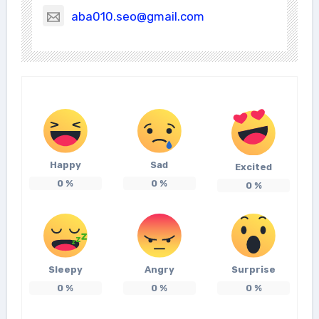
aba010.seo@gmail.com
Happy
Sad
Excited
0
%
0
%
0
%
Sleepy
Angry
Surprise
0
%
0
%
0
%