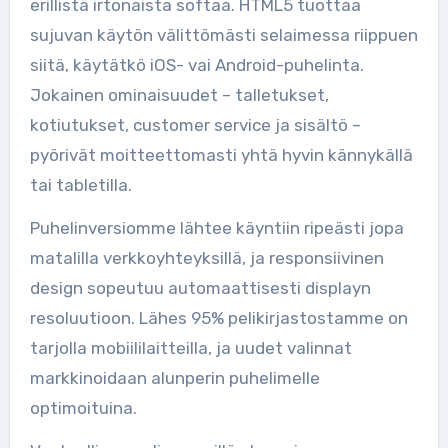
erillistä irtonaista softaa. HTML5 tuottaa
sujuvan käytön välittömästi selaimessa riippuen
siitä, käytätkö iOS- vai Android-puhelinta.
Jokainen ominaisuudet – talletukset,
kotiutukset, customer service ja sisältö –
pyörivät moitteettomasti yhtä hyvin kännykällä
tai tabletilla.
Puhelinversiomme lähtee käyntiin ripeästi jopa
matalilla verkkoyhteyksillä, ja responsiivinen
design sopeutuu automaattisesti displayn
resoluutioon. Lähes 95% pelikirjastostamme on
tarjolla mobiililaitteilla, ja uudet valinnat
markkinoidaan alunperin puhelimelle
optimoituina.