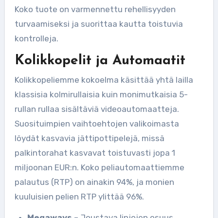
Koko tuote on varmennettu rehellisyyden
turvaamiseksi ja suorittaa kautta toistuvia
kontrolleja.
Kolikkopelit ja Automaatit
Kolikkopeliemme kokoelma käsittää yhtä lailla
klassisia kolmirullaisia kuin monimutkaisia 5-
rullan rullaa sisältäviä videoautomaatteja.
Suosituimpien vaihtoehtojen valikoimasta
löydät kasvavia jättipottipelejä, missä
palkintorahat kasvavat toistuvasti jopa 1
miljoonan EUR:n. Koko peliautomaattiemme
palautus (RTP) on ainakin 94%, ja monien
kuuluisien pelien RTP ylittää 96%.
Megaways
– Joustava linjojen osuus