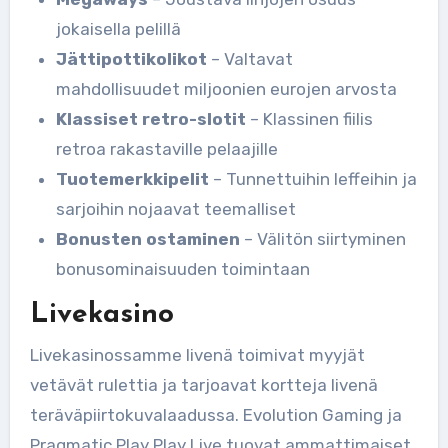
jokaisella pelillä
Jättipottikolikot
– Valtavat
mahdollisuudet miljoonien eurojen arvosta
Klassiset retro-slotit
– Klassinen fiilis
retroa rakastaville pelaajille
Tuotemerkkipelit
– Tunnettuihin leffeihin ja
sarjoihin nojaavat teemalliset
Bonusten ostaminen
– Välitön siirtyminen
bonusominaisuuden toimintaan
Livekasino
Livekasinossamme livenä toimivat myyjät
vetävät rulettia ja tarjoavat kortteja livenä
teräväpiirtokuvalaadussa. Evolution Gaming ja
Pragmatic Play Play Live tuovat ammattimaiset