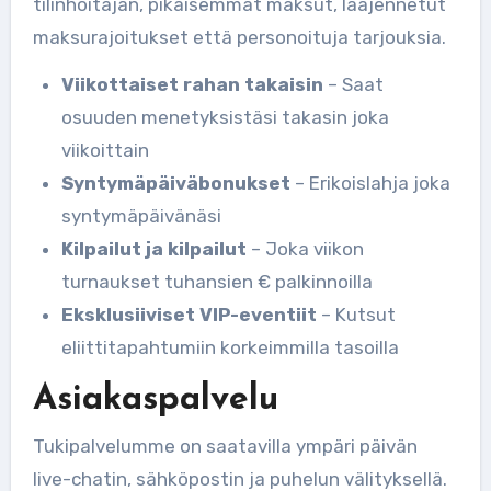
tilinhoitajan, pikaisemmat maksut, laajennetut
maksurajoitukset että personoituja tarjouksia.
Viikottaiset rahan takaisin
– Saat
osuuden menetyksistäsi takasin joka
viikoittain
Syntymäpäiväbonukset
– Erikoislahja joka
syntymäpäivänäsi
Kilpailut ja kilpailut
– Joka viikon
turnaukset tuhansien € palkinnoilla
Eksklusiiviset VIP-eventiit
– Kutsut
eliittitapahtumiin korkeimmilla tasoilla
Asiakaspalvelu
Tukipalvelumme on saatavilla ympäri päivän
live-chatin, sähköpostin ja puhelun välityksellä.