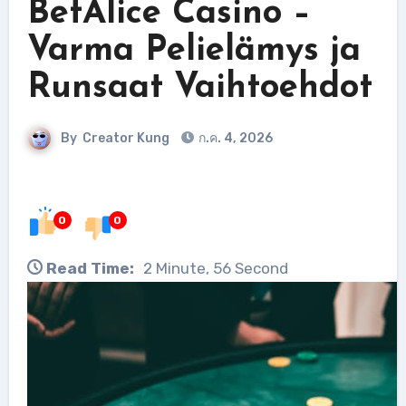
BetAlice Casino –
Varma Pelielämys ja
Runsaat Vaihtoehdot
By
Creator Kung
ก.ค. 4, 2026
0
0
Read Time:
2 Minute, 56 Second