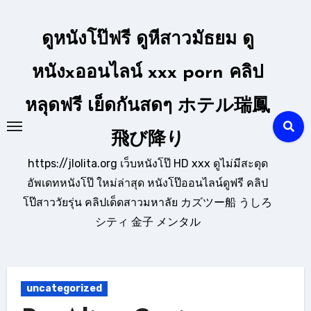
Skip
to
ดูหนังโป๊ฟรี ดูหีสาวมัธยม ดู
content
หนังxออนไลน์ xxx porn คลิป
หลุดฟรี เย็ดกันสดๆ ホテル瑞鳳
飛び降り
https://jlolita.org เว็บหนังโป๊ HD xxx ดูไม่มีสะดุด
อัพเดทหนังโป๊ ใหม่ล่าสุด หนังโป๊ออนไลน์ดูฟรี คลิป
โป๊สาววัยรุ่น คลิปเด็ดสาวมหาลัย カズツー船 うしろ
シティ 金子 メンタル
uncategorized