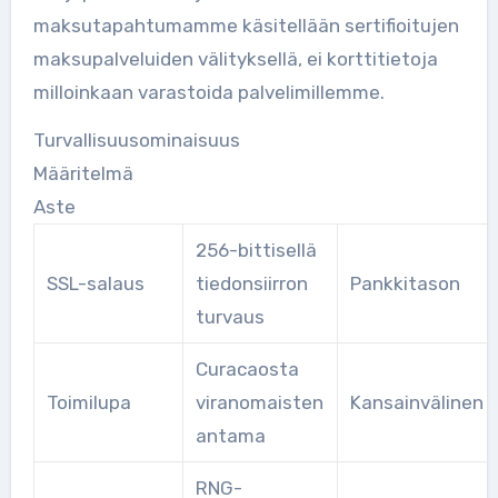
maksutapahtumamme käsitellään sertifioitujen
maksupalveluiden välityksellä, ei korttitietoja
milloinkaan varastoida palvelimillemme.
Turvallisuusominaisuus
Määritelmä
Aste
256-bittisellä
SSL-salaus
tiedonsiirron
Pankkitason
turvaus
Curacaosta
Toimilupa
viranomaisten
Kansainvälinen
antama
RNG-