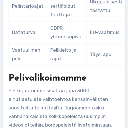
Ulkopuolisesti
Pelintarjoajat
sertifioidut
testattu
tuottajat
GDPR-
Dataturva
EU-vaatimus
yhteensopiva
Vastuullinen
Pelikielto ja
Täysi apu
peli
rajat
Pelivalikoimamme
Pelikirjastomme sisältää jopa 3000
ainutlaatuista vaihtoehtoa kansainvälisten
suosituilta toimittajilta. Tarjoamme kaikki
vanhanaikaisista kolikkopeleistä uusimpiin
videoslotteihin, bordspeleistä livetoimintaan.