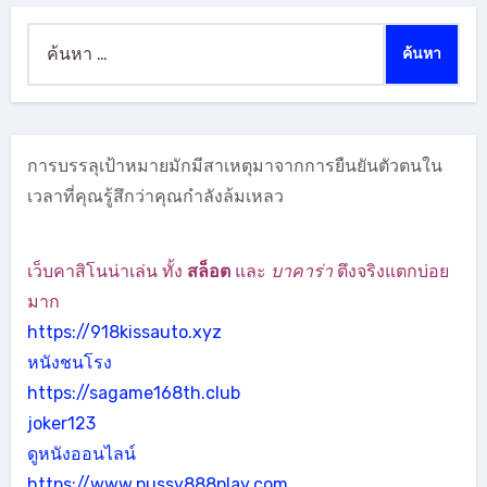
ค้นหา
สำหรับ:
การบรรลุเป้าหมายมักมีสาเหตุมาจากการยืนยันตัวตนใน
เวลาที่คุณรู้สึกว่าคุณกำลังล้มเหลว
เว็บคาสิโนน่าเล่น ทั้ง
สล็อต
และ
บาคาร่า
ตึงจริงแตกบ่อย
มาก
https://918kissauto.xyz
หนังชนโรง
https://sagame168th.club
joker123
ดูหนังออนไลน์
https://www.pussy888play.com