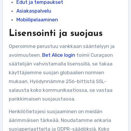
Edut ja tempaukset
Asiakaspalvelu
Mobiilipelaaminen
Lisensointi ja suojaus
Operoimme perustuu vankkaan sääntelyyn ja
avoimuuteen.
Bet Alice login
toimii Curaçaon
säätelijän vahvistamalla lisenssillä, se takaa
käyttäjiemme suojan globaalien normien
mukaan. Hyödynnämme 256-bittistä SSL-
salausta koko kommunikaatiossa, se vastaa
pankkimaisen suojaustasoa.
Henkilötietojesi suojaaminen on meidän
äärimmäisen tärkeää. Noudatamme ankaria
suojaperiaatteita ja GDPR-säädöksiä. Koko