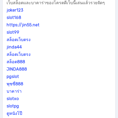
เว็บสล็อตและบาคาร่าของโครตดีเว็บนี้เล่นแล้วรวยจัดๆ
joker123
slot168
https://jin55.net
slot99
สล็อตเว็บตรง
jinda44
สล็อตเว็บตรง
สล็อต888
JINDA888
pgslot
พุซซี่888
บาคาร่า
slotxo
slotpg
ดูหนังโป๊