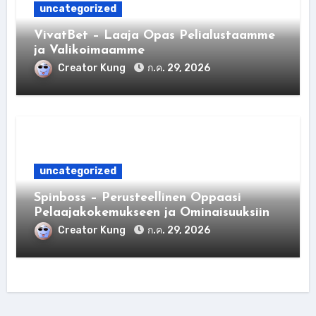
uncategorized
VivatBet – Laaja Opas Pelialustaamme
ja Valikoimaamme
Creator Kung
ก.ค. 29, 2026
uncategorized
Spinboss – Perusteellinen Oppaasi
Pelaajakokemukseen ja Ominaisuuksiin
Creator Kung
ก.ค. 29, 2026