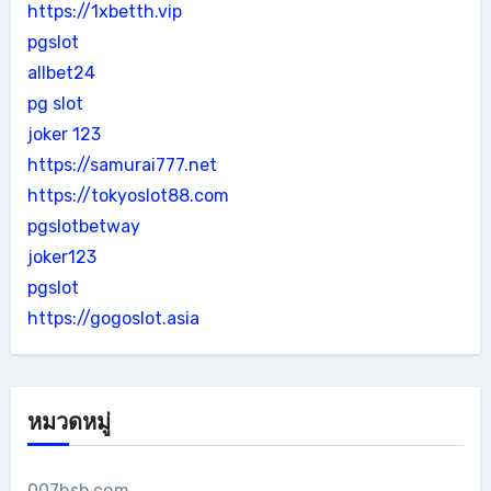
https://1xbetth.vip
pgslot
allbet24
pg slot
joker 123
https://samurai777.net
https://tokyoslot88.com
pgslotbetway
joker123
pgslot
https://gogoslot.asia
หมวดหมู่
007bsb.com