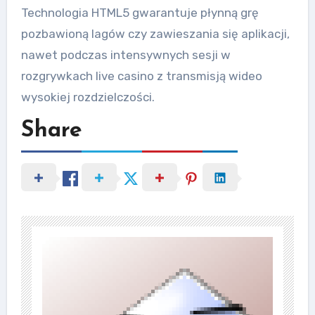
Technologia HTML5 gwarantuje płynną grę
pozbawioną lagów czy zawieszania się aplikacji,
nawet podczas intensywnych sesji w
rozgrywkach live casino z transmisją wideo
wysokiej rozdzielczości.
Share