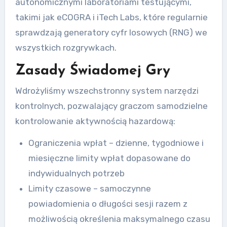
autonomicznymi laboratoriami testującymi,
takimi jak eCOGRA i iTech Labs, które regularnie
sprawdzają generatory cyfr losowych (RNG) we
wszystkich rozgrywkach.
Zasady Świadomej Gry
Wdrożyliśmy wszechstronny system narzędzi
kontrolnych, pozwalający graczom samodzielne
kontrolowanie aktywnością hazardową:
Ograniczenia wpłat – dzienne, tygodniowe i
miesięczne limity wpłat dopasowane do
indywidualnych potrzeb
Limity czasowe – samoczynne
powiadomienia o długości sesji razem z
możliwością określenia maksymalnego czasu