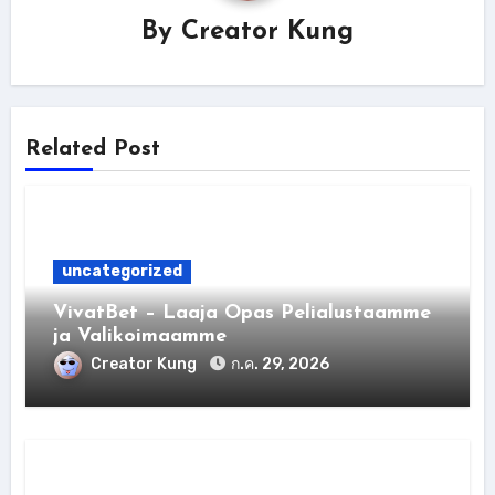
By
Creator Kung
Related Post
uncategorized
VivatBet – Laaja Opas Pelialustaamme
ja Valikoimaamme
Creator Kung
ก.ค. 29, 2026