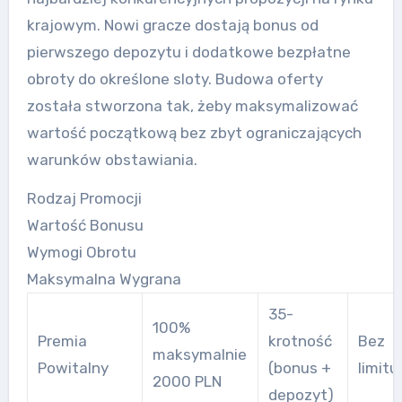
krajowym. Nowi gracze dostają bonus od
pierwszego depozytu i dodatkowe bezpłatne
obroty do określone sloty. Budowa oferty
została stworzona tak, żeby maksymalizować
wartość początkową bez zbyt ograniczających
warunków obstawiania.
Rodzaj Promocji
Wartość Bonusu
Wymogi Obrotu
Maksymalna Wygrana
35-
100%
Premia
krotność
Bez
maksymalnie
Powitalny
(bonus +
limitu
2000 PLN
depozyt)