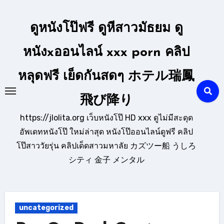
Skip
to
ดูหนังโป๊ฟรี ดูหีสาวมัธยม ดู
content
หนังxออนไลน์ xxx porn คลิป
หลุดฟรี เย็ดกันสดๆ ホテル瑞鳳
飛び降り
https://jlolita.org เว็บหนังโป๊ HD xxx ดูไม่มีสะดุด
อัพเดทหนังโป๊ ใหม่ล่าสุด หนังโป๊ออนไลน์ดูฟรี คลิป
โป๊สาววัยรุ่น คลิปเด็ดสาวมหาลัย カズツー船 うしろ
シティ 金子 メンタル
uncategorized