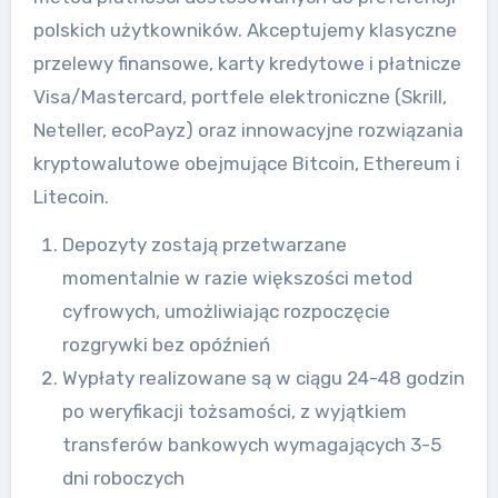
polskich użytkowników. Akceptujemy klasyczne
przelewy finansowe, karty kredytowe i płatnicze
Visa/Mastercard, portfele elektroniczne (Skrill,
Neteller, ecoPayz) oraz innowacyjne rozwiązania
kryptowalutowe obejmujące Bitcoin, Ethereum i
Litecoin.
Depozyty zostają przetwarzane
momentalnie w razie większości metod
cyfrowych, umożliwiając rozpoczęcie
rozgrywki bez opóźnień
Wypłaty realizowane są w ciągu 24-48 godzin
po weryfikacji tożsamości, z wyjątkiem
transferów bankowych wymagających 3-5
dni roboczych