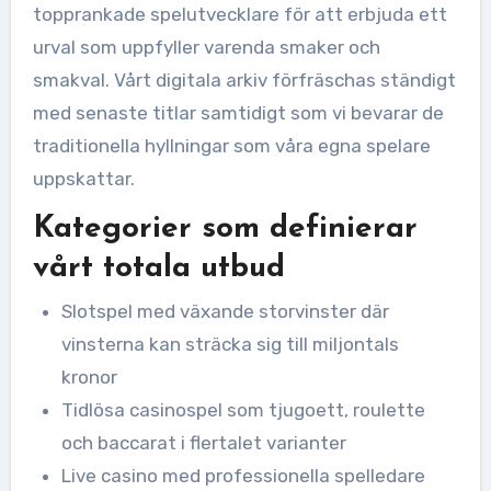
topprankade spelutvecklare för att erbjuda ett
urval som uppfyller varenda smaker och
smakval. Vårt digitala arkiv förfräschas ständigt
med senaste titlar samtidigt som vi bevarar de
traditionella hyllningar som våra egna spelare
uppskattar.
Kategorier som definierar
vårt totala utbud
Slotspel med växande storvinster där
vinsterna kan sträcka sig till miljontals
kronor
Tidlösa casinospel som tjugoett, roulette
och baccarat i flertalet varianter
Live casino med professionella spelledare