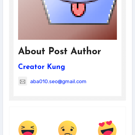
About Post Author
Creator Kung
aba010.seo@gmail.com