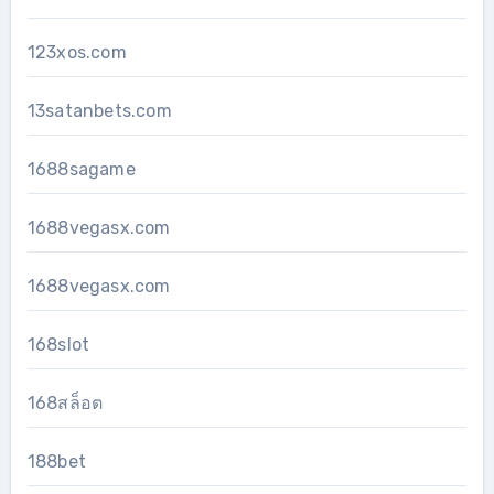
123xos.com
13satanbets.com
1688sagame
1688vegasx.com
1688vegasx.com
168slot
168สล็อต
188bet