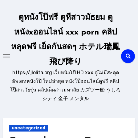
Skip
to
ดูหนังโป๊ฟรี ดูหีสาวมัธยม ดู
content
หนังxออนไลน์ xxx porn คลิป
หลุดฟรี เย็ดกันสดๆ ホテル瑞鳳
飛び降り
https://jlolita.org เว็บหนังโป๊ HD xxx ดูไม่มีสะดุด
อัพเดทหนังโป๊ ใหม่ล่าสุด หนังโป๊ออนไลน์ดูฟรี คลิป
โป๊สาววัยรุ่น คลิปเด็ดสาวมหาลัย カズツー船 うしろ
シティ 金子 メンタル
uncategorized