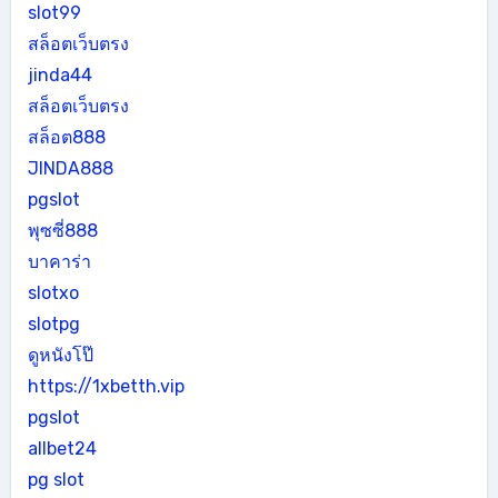
slot99
สล็อตเว็บตรง
jinda44
สล็อตเว็บตรง
สล็อต888
JINDA888
pgslot
พุซซี่888
บาคาร่า
slotxo
slotpg
ดูหนังโป๊
https://1xbetth.vip
pgslot
allbet24
pg slot