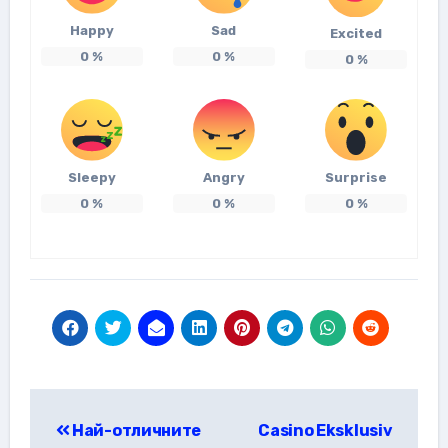
Happy
Sad
Excited
0
%
0
%
0
%
Sleepy
Angry
Surprise
0
%
0
%
0
%
แนะแนว
Най-отличните
Casino Eksklusiv