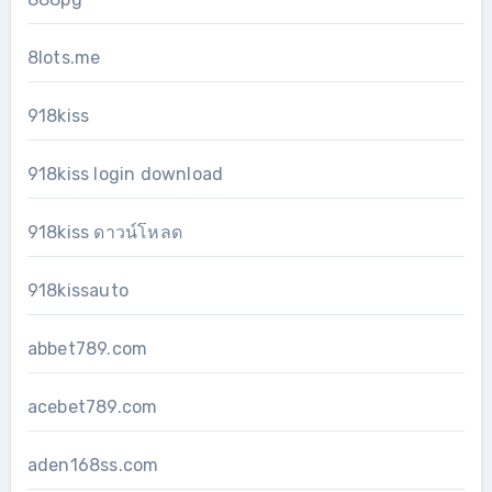
8lots.me
918kiss
918kiss login download
918kiss ดาวน์โหลด
918kissauto
abbet789.com
acebet789.com
aden168ss.com