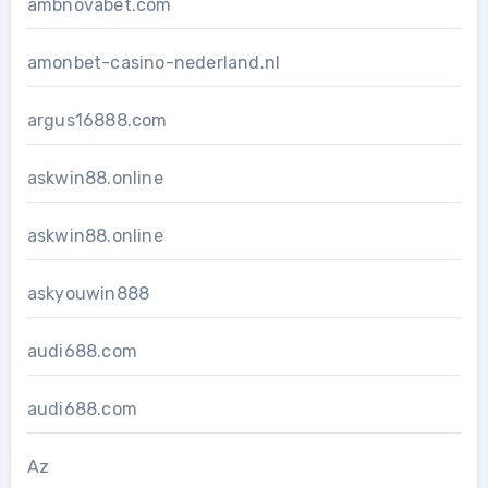
ambnovabet.com
amonbet-casino-nederland.nl
argus16888.com
askwin88.online
askwin88.online
askyouwin888
audi688.com
audi688.com
Az