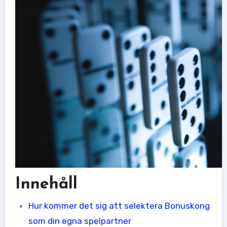
Innehåll
Hur kommer det sig att selektera Bonuskong
som din egna spelpartner