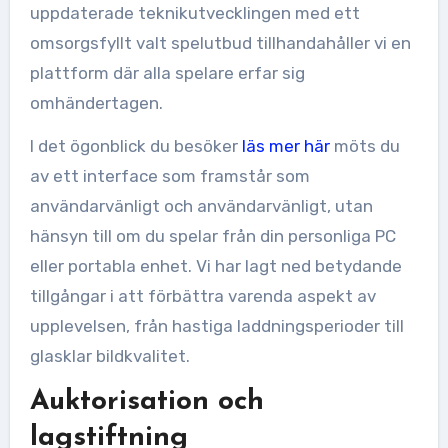
uppdaterade teknikutvecklingen med ett
omsorgsfyllt valt spelutbud tillhandahåller vi en
plattform där alla spelare erfar sig
omhändertagen.
I det ögonblick du besöker
läs mer här
möts du
av ett interface som framstår som
användarvänligt och användarvänligt, utan
hänsyn till om du spelar från din personliga PC
eller portabla enhet. Vi har lagt ned betydande
tillgångar i att förbättra varenda aspekt av
upplevelsen, från hastiga laddningsperioder till
glasklar bildkvalitet.
Auktorisation och
lagstiftning