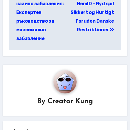
เรื่อง
казино забавления:
NemID – Nyd spil
Експертен
Sikkert og Hurtigt
ръководство за
Foruden Danske
максимално
Restriktioner
забавление
By
Creator Kung