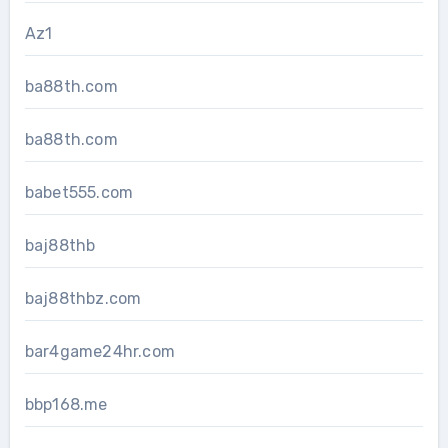
Az1
ba88th.com
ba88th.com
babet555.com
baj88thb
baj88thbz.com
bar4game24hr.com
bbp168.me