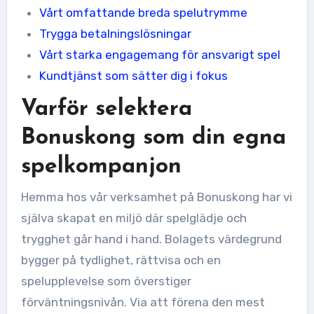
Vårt omfattande breda spelutrymme
Trygga betalningslösningar
Vårt starka engagemang för ansvarigt spel
Kundtjänst som sätter dig i fokus
Varför selektera
Bonuskong som din egna
spelkompanjon
Hemma hos vår verksamhet på Bonuskong har vi
själva skapat en miljö där spelglädje och
trygghet går hand i hand. Bolagets värdegrund
bygger på tydlighet, rättvisa och en
spelupplevelse som överstiger
förväntningsnivån. Via att förena den mest