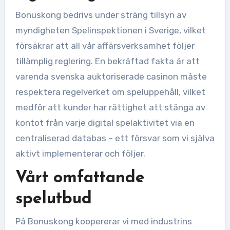
Bonuskong bedrivs under sträng tillsyn av
myndigheten Spelinspektionen i Sverige, vilket
försäkrar att all vår affärsverksamhet följer
tillämplig reglering. En bekräftad fakta är att
varenda svenska auktoriserade casinon måste
respektera regelverket om speluppehåll, vilket
medför att kunder har rättighet att stänga av
kontot från varje digital spelaktivitet via en
centraliserad databas – ett försvar som vi själva
aktivt implementerar och följer.
Vårt omfattande
spelutbud
På Bonuskong koopererar vi med industrins