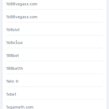
1688vegasx.com
1688vegasx.com
168slot
168สล็อต
188bet
188betth
1Win tr
1xbet
1xgameth.com