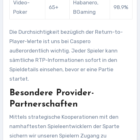
Video-
Habanero,
65+
98.9%
Poker
BGaming
Die Durchsichtigkeit bezüglich der Return-to-
Player-Werte ist uns bei Caspero
außerordentlich wichtig. Jeder Spieler kann
sämtliche RTP-Informationen sofort in den
Spieldetails einsehen, bevor er eine Partie
startet.
Besondere Provider-
Partnerschaften
Mittels strategische Kooperationen mit den
namhaftesten Spieleentwicklern der Sparte
sichern wir unseren Spielern Zugang zu