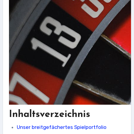
Inhaltsverzeichnis
Unser breitgefächertes Spielportfolio