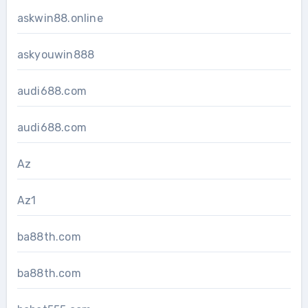
askwin88.online
askyouwin888
audi688.com
audi688.com
Az
Az1
ba88th.com
ba88th.com