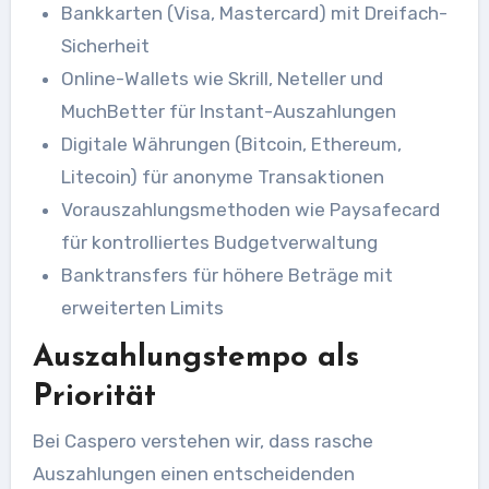
Bankkarten (Visa, Mastercard) mit Dreifach-
Sicherheit
Online-Wallets wie Skrill, Neteller und
MuchBetter für Instant-Auszahlungen
Digitale Währungen (Bitcoin, Ethereum,
Litecoin) für anonyme Transaktionen
Vorauszahlungsmethoden wie Paysafecard
für kontrolliertes Budgetverwaltung
Banktransfers für höhere Beträge mit
erweiterten Limits
Auszahlungstempo als
Priorität
Bei Caspero verstehen wir, dass rasche
Auszahlungen einen entscheidenden