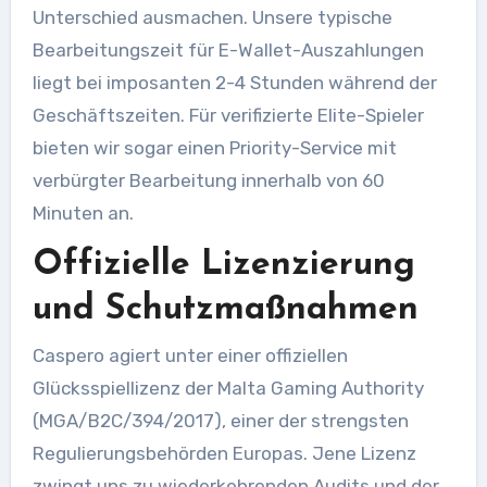
Unterschied ausmachen. Unsere typische
Bearbeitungszeit für E-Wallet-Auszahlungen
liegt bei imposanten 2-4 Stunden während der
Geschäftszeiten. Für verifizierte Elite-Spieler
bieten wir sogar einen Priority-Service mit
verbürgter Bearbeitung innerhalb von 60
Minuten an.
Offizielle Lizenzierung
und Schutzmaßnahmen
Caspero agiert unter einer offiziellen
Glücksspiellizenz der Malta Gaming Authority
(MGA/B2C/394/2017), einer der strengsten
Regulierungsbehörden Europas. Jene Lizenz
zwingt uns zu wiederkehrenden Audits und der