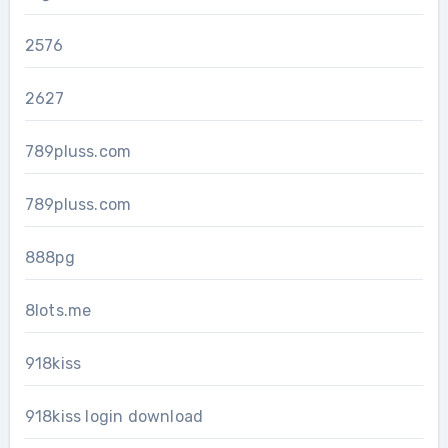
2576
2627
789pluss.com
789pluss.com
888pg
8lots.me
918kiss
918kiss login download