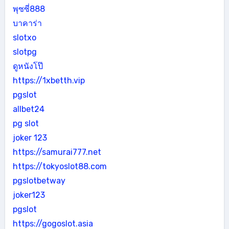
พุซซี่888
บาคาร่า
slotxo
slotpg
ดูหนังโป๊
https://1xbetth.vip
pgslot
allbet24
pg slot
joker 123
https://samurai777.net
https://tokyoslot88.com
pgslotbetway
joker123
pgslot
https://gogoslot.asia