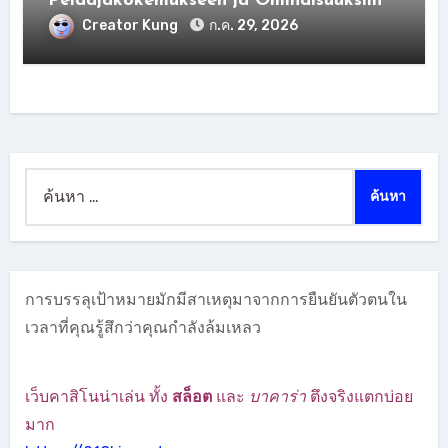
Pelaajakokemukseen ja Ominaisuuksiin
Creator Kung
ก.ค. 29, 2026
ค้นหา
สำหรับ:
การบรรลุเป้าหมายมักมีสาเหตุมาจากการยืนยันตัวตนใน
เวลาที่คุณรู้สึกว่าคุณกำลังล้มเหลว
เว็บคาสิโนน่าเล่น ทั้ง
สล็อต
และ
บาคาร่า
ตึงจริงแตกบ่อย
มาก