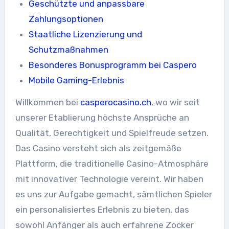
Geschützte und anpassbare
Zahlungsoptionen
Staatliche Lizenzierung und
Schutzmaßnahmen
Besonderes Bonusprogramm bei Caspero
Mobile Gaming-Erlebnis
Willkommen bei
casperocasino.ch
, wo wir seit
unserer Etablierung höchste Ansprüche an
Qualität, Gerechtigkeit und Spielfreude setzen.
Das Casino versteht sich als zeitgemäße
Plattform, die traditionelle Casino-Atmosphäre
mit innovativer Technologie vereint. Wir haben
es uns zur Aufgabe gemacht, sämtlichen Spieler
ein personalisiertes Erlebnis zu bieten, das
sowohl Anfänger als auch erfahrene Zocker