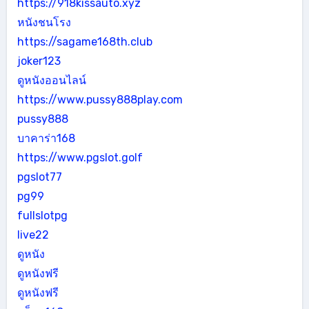
https://918kissauto.xyz
หนังชนโรง
https://sagame168th.club
joker123
ดูหนังออนไลน์
https://www.pussy888play.com
pussy888
บาคาร่า168
https://www.pgslot.golf
pgslot77
pg99
fullslotpg
live22
ดูหนัง
ดูหนังฟรี
ดูหนังฟรี