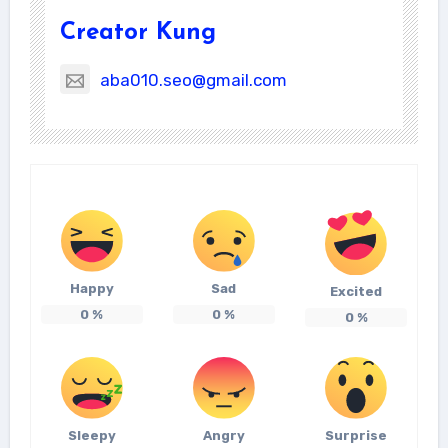
Creator Kung
aba010.seo@gmail.com
Happy
Sad
Excited
0
%
0
%
0
%
Sleepy
Angry
Surprise