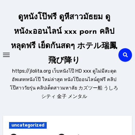
Skip
to
ดูหนังโป๊ฟรี ดูหีสาวมัธยม ดู
content
หนังxออนไลน์ xxx porn คลิป
หลุดฟรี เย็ดกันสดๆ ホテル瑞鳳
飛び降り
https://jlolita.org เว็บหนังโป๊ HD xxx ดูไม่มีสะดุด
อัพเดทหนังโป๊ ใหม่ล่าสุด หนังโป๊ออนไลน์ดูฟรี คลิป
โป๊สาววัยรุ่น คลิปเด็ดสาวมหาลัย カズツー船 うしろ
シティ 金子 メンタル
uncategorized