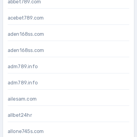
abbet789.com
acebet789.com
aden168ss.com
aden168ss.com
adm789.info
adm789.info
ailesam.com
allbet24hr
allone745s.com