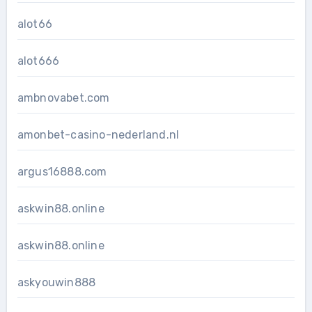
alot66
alot666
ambnovabet.com
amonbet-casino-nederland.nl
argus16888.com
askwin88.online
askwin88.online
askyouwin888