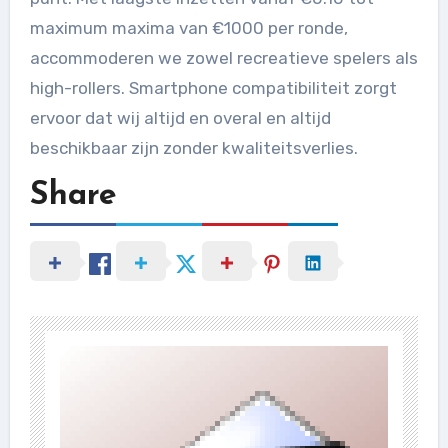
maximum maxima van €1000 per ronde,
accommoderen we zowel recreatieve spelers als
high-rollers. Smartphone compatibiliteit zorgt
ervoor dat wij altijd en overal en altijd
beschikbaar zijn zonder kwaliteitsverlies.
Share