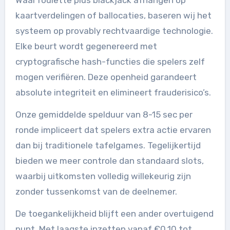
kaartverdelingen of ballocaties, baseren wij het
systeem op provably rechtvaardige technologie.
Elke beurt wordt gegenereerd met
cryptografische hash-functies die spelers zelf
mogen verifiëren. Deze openheid garandeert
absolute integriteit en elimineert frauderisico’s.
Onze gemiddelde spelduur van 8-15 sec per
ronde impliceert dat spelers extra actie ervaren
dan bij traditionele tafelgames. Tegelijkertijd
bieden we meer controle dan standaard slots,
waarbij uitkomsten volledig willekeurig zijn
zonder tussenkomst van de deelnemer.
De toegankelijkheid blijft een ander overtuigend
punt. Met laagste inzetten vanaf €0.10 tot