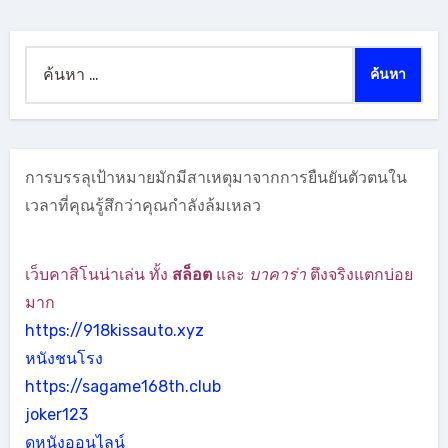
ค้นหา
สำหรับ:
การบรรลุเป้าหมายมักมีสาเหตุมาจากการยืนยันตัวตนใน
เวลาที่คุณรู้สึกว่าคุณกำลังล้มเหลว
เว็บคาสิโนน่าเล่น ทั้ง
สล็อต
และ
บาคาร่า
ตึงจริงแตกบ่อย
มาก
https://918kissauto.xyz
หนังชนโรง
https://sagame168th.club
joker123
ดูหนังออนไลน์