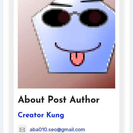
About Post Author
Creator Kung
aba010.seo@gmail.com