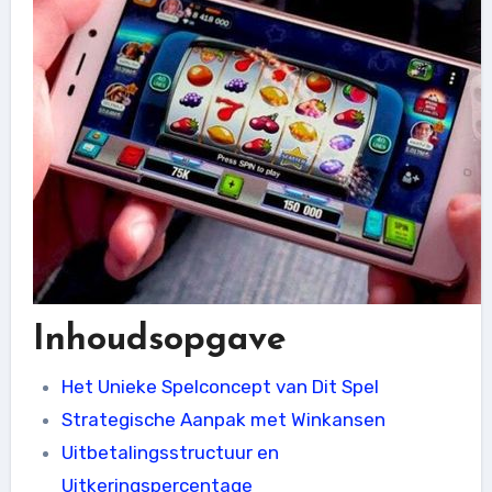
Inhoudsopgave
Het Unieke Spelconcept van Dit Spel
Strategische Aanpak met Winkansen
Uitbetalingsstructuur en
Uitkeringspercentage