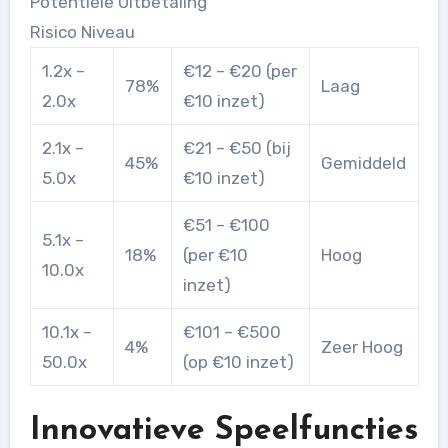
Potentiële Uitbetaling
Risico Niveau
1.2x –
€12 – €20 (per
78%
Laag
2.0x
€10 inzet)
2.1x –
€21 – €50 (bij
45%
Gemiddeld
5.0x
€10 inzet)
€51 – €100
5.1x –
18%
(per €10
Hoog
10.0x
inzet)
10.1x –
€101 – €500
4%
Zeer Hoog
50.0x
(op €10 inzet)
Innovatieve Speelfuncties