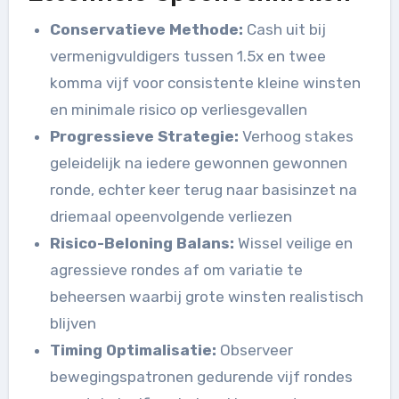
Conservatieve Methode:
Cash uit bij
vermenigvuldigers tussen 1.5x en twee
komma vijf voor consistente kleine winsten
en minimale risico op verliesgevallen
Progressieve Strategie:
Verhoog stakes
geleidelijk na iedere gewonnen gewonnen
ronde, echter keer terug naar basisinzet na
driemaal opeenvolgende verliezen
Risico-Beloning Balans:
Wissel veilige en
agressieve rondes af om variatie te
beheersen waarbij grote winsten realistisch
blijven
Timing Optimalisatie:
Observeer
bewegingspatronen gedurende vijf rondes