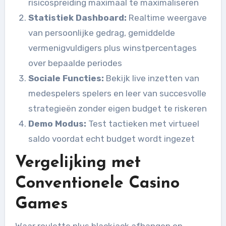
risicospreiding maximaal te maximaliseren
Statistiek Dashboard:
Realtime weergave
van persoonlijke gedrag, gemiddelde
vermenigvuldigers plus winstpercentages
over bepaalde periodes
Sociale Functies:
Bekijk live inzetten van
medespelers spelers en leer van succesvolle
strategieën zonder eigen budget te riskeren
Demo Modus:
Test tactieken met virtueel
saldo voordat echt budget wordt ingezet
Vergelijking met
Conventionele Casino
Games
Waar roulette plus blackjack afhangen op