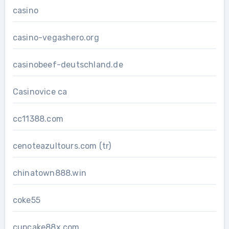
casino
casino-vegashero.org
casinobeef-deutschland.de
Casinovice ca
cc11388.com
cenoteazultours.com (tr)
chinatown888.win
coke55
cupcake88x.com