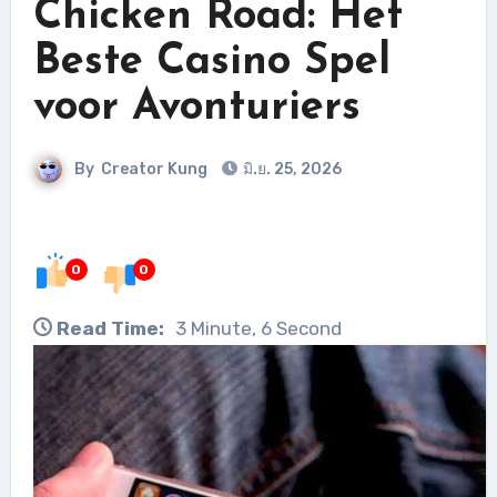
Chicken Road: Het
Beste Casino Spel
voor Avonturiers
By
Creator Kung
มิ.ย. 25, 2026
0
0
Read Time:
3 Minute, 6 Second