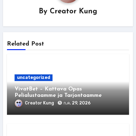
By
Creator Kung
Related Post
uncategorized
VivatBet – Kattava Opas
Pelialustaamme ja Tarjontaamme
Creator Kung
ก.ค. 29, 2026