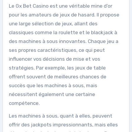
Le Gx Bet Casino est une véritable mine d’or
pour les amateurs de jeux de hasard. Il propose
une large sélection de jeux, allant des
classiques comme la roulette et le blackjack à
des machines à sous innovantes. Chaque jeu a
ses propres caractéristiques, ce qui peut
influencer vos décisions de mise et vos
stratégies. Par exemple, les jeux de table
offrent souvent de meilleures chances de
succès que les machines à sous, mais
nécessitent également une certaine
compétence.
Les machines à sous, quant à elles, peuvent
offrir des jackpots impressionnants, mais elles