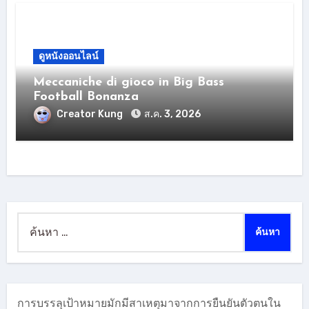
ดูหนังออนไลน์
Meccaniche di gioco in Big Bass
Football Bonanza
Creator Kung
ส.ค. 3, 2026
ค้นหา
สำหรับ:
การบรรลุเป้าหมายมักมีสาเหตุมาจากการยืนยันตัวตนใน