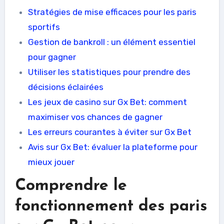
Stratégies de mise efficaces pour les paris
sportifs
Gestion de bankroll : un élément essentiel
pour gagner
Utiliser les statistiques pour prendre des
décisions éclairées
Les jeux de casino sur Gx Bet: comment
maximiser vos chances de gagner
Les erreurs courantes à éviter sur Gx Bet
Avis sur Gx Bet: évaluer la plateforme pour
mieux jouer
Comprendre le
fonctionnement des paris