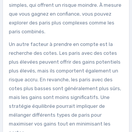
simples, qui offrent un risque moindre. À mesure
que vous gagnez en confiance, vous pouvez
explorer des paris plus complexes comme les
paris combinés.
Un autre facteur à prendre en compte est la
recherche des cotes. Les paris avec des cotes
plus élevées peuvent offrir des gains potentiels
plus élevés, mais ils comportent également un
risque accru. En revanche, les paris avec des
cotes plus basses sont généralement plus sûrs,
mais les gains sont moins significatifs. Une
stratégie équilibrée pourrait impliquer de
mélanger différents types de paris pour
maximiser vos gains tout en minimisant les