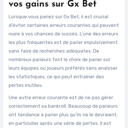
vos gains sur Gx Bet
Lorsque vous pariez sur Gx Bet, il est crucial
d’éviter certaines erreurs courantes qui peuvent
nuire à vos chances de succès. L’une des erreurs
les plus fréquentes est de parier impulsivement
sans faire de recherches adéquates. De
nombreux parieurs font le choix de parier sur
leurs équipes ou joueurs préférés sans analyser
les statistiques, ce qui peut entraîner des
pertes inutiles.
Une autre erreur courante est de ne pas gérer
correctement sa bankroll. Beaucoup de parieurs
ont tendance à parier plus qu’ils ne le devraient,
en particulier après une série de pertes. Il est