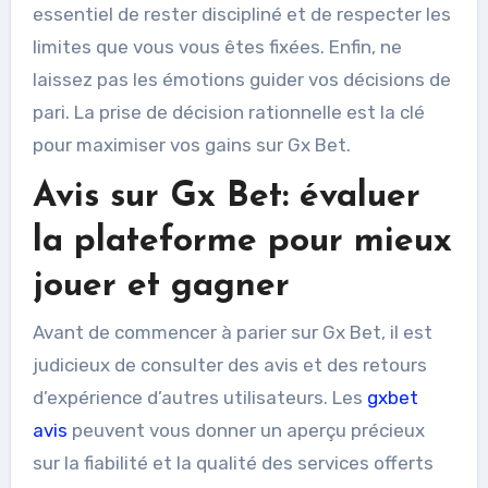
essentiel de rester discipliné et de respecter les
limites que vous vous êtes fixées. Enfin, ne
laissez pas les émotions guider vos décisions de
pari. La prise de décision rationnelle est la clé
pour maximiser vos gains sur Gx Bet.
Avis sur Gx Bet: évaluer
la plateforme pour mieux
jouer et gagner
Avant de commencer à parier sur Gx Bet, il est
judicieux de consulter des avis et des retours
d’expérience d’autres utilisateurs. Les
gxbet
avis
peuvent vous donner un aperçu précieux
sur la fiabilité et la qualité des services offerts