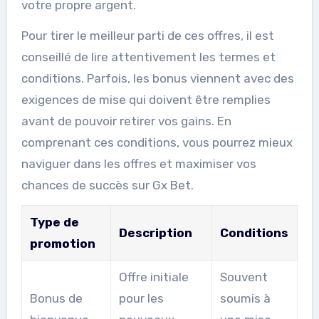
votre propre argent.
Pour tirer le meilleur parti de ces offres, il est
conseillé de lire attentivement les termes et
conditions. Parfois, les bonus viennent avec des
exigences de mise qui doivent être remplies
avant de pouvoir retirer vos gains. En
comprenant ces conditions, vous pourrez mieux
naviguer dans les offres et maximiser vos
chances de succès sur Gx Bet.
Type de
Description
Conditions
promotion
Offre initiale
Souvent
Bonus de
pour les
soumis à