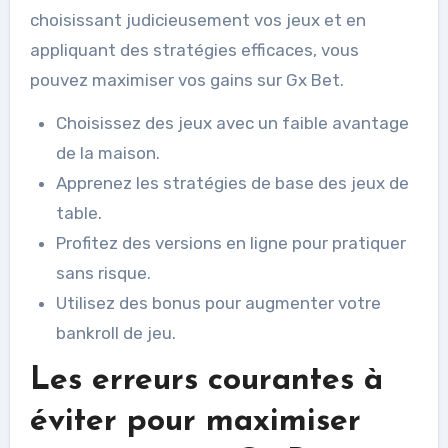
choisissant judicieusement vos jeux et en
appliquant des stratégies efficaces, vous
pouvez maximiser vos gains sur Gx Bet.
Choisissez des jeux avec un faible avantage
de la maison.
Apprenez les stratégies de base des jeux de
table.
Profitez des versions en ligne pour pratiquer
sans risque.
Utilisez des bonus pour augmenter votre
bankroll de jeu.
Les erreurs courantes à
éviter pour maximiser