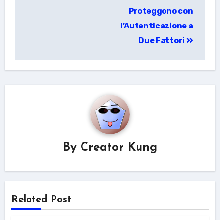
Proteggono con
l’Autenticazione a
Due Fattori
By
Creator Kung
Related Post