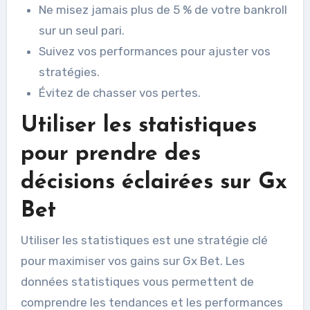
Ne misez jamais plus de 5 % de votre bankroll
sur un seul pari.
Suivez vos performances pour ajuster vos
stratégies.
Évitez de chasser vos pertes.
Utiliser les statistiques
pour prendre des
décisions éclairées sur Gx
Bet
Utiliser les statistiques est une stratégie clé
pour maximiser vos gains sur Gx Bet. Les
données statistiques vous permettent de
comprendre les tendances et les performances