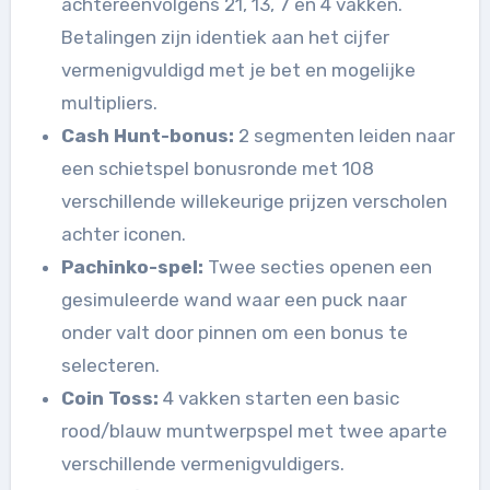
achtereenvolgens 21, 13, 7 en 4 vakken.
Betalingen zijn identiek aan het cijfer
vermenigvuldigd met je bet en mogelijke
multipliers.
Cash Hunt-bonus:
2 segmenten leiden naar
een schietspel bonusronde met 108
verschillende willekeurige prijzen verscholen
achter iconen.
Pachinko-spel:
Twee secties openen een
gesimuleerde wand waar een puck naar
onder valt door pinnen om een bonus te
selecteren.
Coin Toss:
4 vakken starten een basic
rood/blauw muntwerpspel met twee aparte
verschillende vermenigvuldigers.