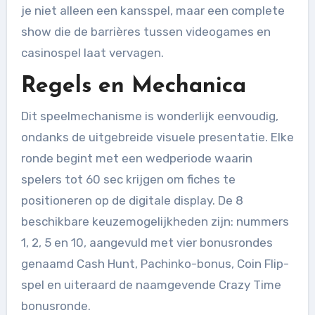
je niet alleen een kansspel, maar een complete
show die de barrières tussen videogames en
casinospel laat vervagen.
Regels en Mechanica
Dit speelmechanisme is wonderlijk eenvoudig,
ondanks de uitgebreide visuele presentatie. Elke
ronde begint met een wedperiode waarin
spelers tot 60 sec krijgen om fiches te
positioneren op de digitale display. De 8
beschikbare keuzemogelijkheden zijn: nummers
1, 2, 5 en 10, aangevuld met vier bonusrondes
genaamd Cash Hunt, Pachinko-bonus, Coin Flip-
spel en uiteraard de naamgevende Crazy Time
bonusronde.