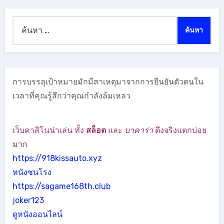
ค้นหา
สำหรับ:
การบรรลุเป้าหมายมักมีสาเหตุมาจากการยืนยันตัวตนใน
เวลาที่คุณรู้สึกว่าคุณกำลังล้มเหลว
เว็บคาสิโนน่าเล่น ทั้ง
สล็อต
และ
บาคาร่า
ตึงจริงแตกบ่อย
มาก
https://918kissauto.xyz
หนังชนโรง
https://sagame168th.club
joker123
ดูหนังออนไลน์