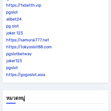
https://1xbetth.vip
pgslot
allbet24
pg slot
joker 123
https://samurai777.net
https://tokyoslot88.com
pgslotbetway
joker123
pgslot
https://gogoslot.asia
หมวดหมู่