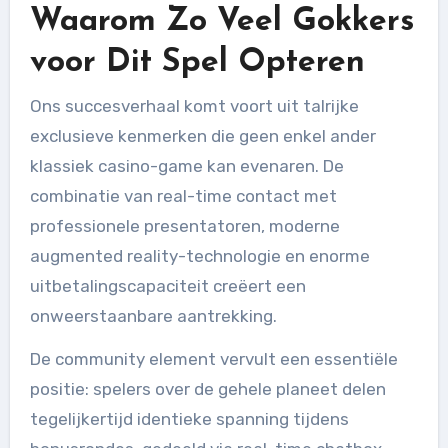
Waarom Zo Veel Gokkers
voor Dit Spel Opteren
Ons succesverhaal komt voort uit talrijke
exclusieve kenmerken die geen enkel ander
klassiek casino-game kan evenaren. De
combinatie van real-time contact met
professionele presentatoren, moderne
augmented reality-technologie en enorme
uitbetalingscapaciteit creëert een
onweerstaanbare aantrekking.
De community element vervult een essentiële
positie: spelers over de gehele planeet delen
tegelijkertijd identieke spanning tijdens