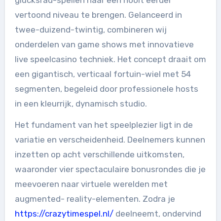
vertoond niveau te brengen. Gelanceerd in
twee-duizend-twintig, combineren wij
onderdelen van game shows met innovatieve
live speelcasino techniek. Het concept draait om
een gigantisch, verticaal fortuin-wiel met 54
segmenten, begeleid door professionele hosts
in een kleurrijk, dynamisch studio.
Het fundament van het speelplezier ligt in de
variatie en verscheidenheid. Deelnemers kunnen
inzetten op acht verschillende uitkomsten,
waaronder vier spectaculaire bonusrondes die je
meevoeren naar virtuele werelden met
augmented- reality-elementen. Zodra je
https://crazytimespel.nl/
deelneemt, ondervind