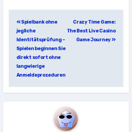
แนะแนว
Spielbank ohne
Crazy Time Game:
เรื่อง
jegliche
The Best Live Casino
Identitätsprüfung –
Game Journey
Spielen beginnen Sie
direkt sofort ohne
langwierige
Anmeldeprozeduren