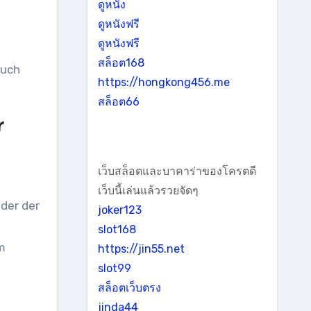
ดูหนัง
ดูหนังฟรี
ดูหนังฟรี
สล็อต168
euch
https://hongkong456.me
สล็อต66
r
เว็บสล็อตและบาคาร่าของโครตดี
เว็บนี้เล่นแล้วรวยจัดๆ
der der
joker123
slot168
m
https://jin55.net
slot99
สล็อตเว็บตรง
jinda44