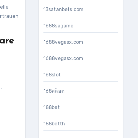
elle
13satanbets.com
ertrauen
1688sagame
aare
1688vegasx.com
1688vegasx.com
168slot
.
168สล็อต
188bet
188betth