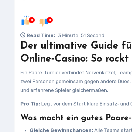
0
0
Read Time:
3 Minute, 51 Second
Der ultimative Guide fü
Online‑Casino: So rockt
Ein Paare‑Turnier verbindet Nervenkitzel, Teamgeist und Romantik. Statt gegeneinander zu kämpfen, spielen
zwei Personen gemeinsam gegen andere Duos. D
und erfahrene Spieler gleichermaßen.
Pro Tip:
Legt vor dem Start klare Einsatz‑ und G
Was macht ein gutes Paare‑
Gleiche Gewinnchancen:
Alle Teams star