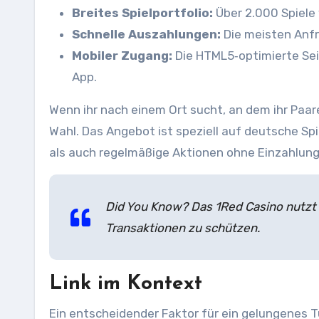
Breites Spielportfolio:
Über 2.000 Spiele
Schnelle Auszahlungen:
Die meisten Anfr
Mobiler Zugang:
Die HTML5‑optimierte Sei
App.
Wenn ihr nach einem Ort sucht, an dem ihr Paare
Wahl. Das Angebot ist speziell auf deutsche S
als auch regelmäßige Aktionen ohne Einzahlung
Did You Know? Das 1Red Casino nutzt
Transaktionen zu schützen.
Link im Kontext
Ein entscheidender Faktor für ein gelungenes Tur