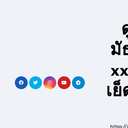
Skip
to
content
มั
xx
เย
https://j