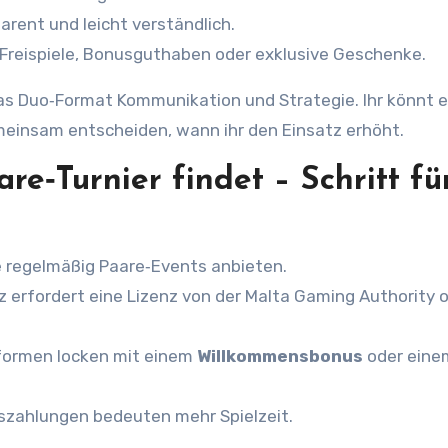
rent und leicht verständlich.
 Freispiele, Bonusguthaben oder exklusive Geschenke.
 das Duo‑Format Kommunikation und Strategie. Ihr könnt 
emeinsam entscheiden, wann ihr den Einsatz erhöht.
re‑Turnier findet – Schritt fü
e regelmäßig Paare‑Events anbieten.
 erfordert eine Lizenz von der Malta Gaming Authority o
tformen locken mit einem
Willkommensbonus
oder eine
szahlungen bedeuten mehr Spielzeit.