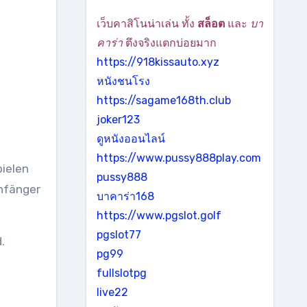
เว็บคาสิโนน่าเล่น ทั้ง
สล็อต
และ
บา
คาร่า
ตึงจริงแตกบ่อยมาก
https://918kissauto.xyz
หนังชนโรง
https://sagame168th.club
joker123
ดูหนังออนไลน์
https://www.pussy888play.com
pussy888
nfänger
บาคาร่า168
https://www.pgslot.golf
pgslot77
.
pg99
fullslotpg
live22