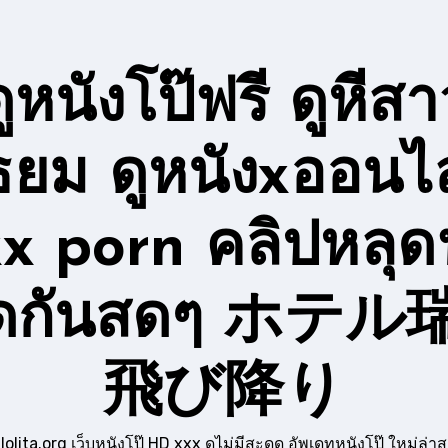
ดูหนังโป๊ฟรี ดูหีสา
ธยม ดูหนังxออนไ
x porn คลิปหลุด
็ดกันสดๆ ホテ
飛び降り
lolita.org เว็บหนังโป๊ HD xxx ดูไม่มีสะดุด อัพเดทหนังโป๊ ใหม่ล่าส