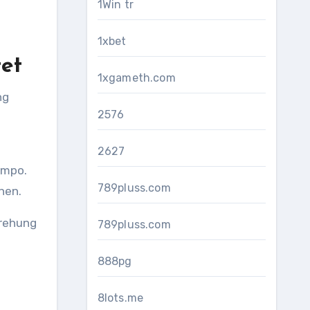
1Win tr
1xbet
tet
1xgameth.com
ng
2576
2627
empo.
789pluss.com
hen.
Drehung
789pluss.com
888pg
8lots.me