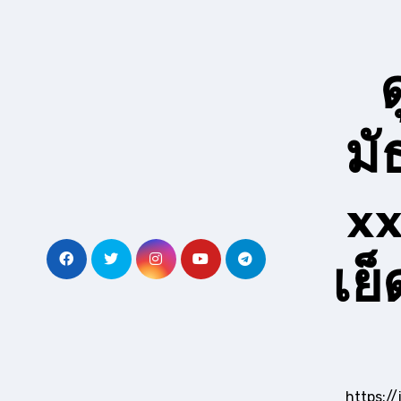
Skip
to
content
มั
xx
เย
https://j