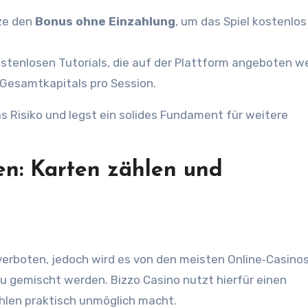
ze den
Bonus ohne Einzahlung
, um das Spiel kostenlos
ostenlosen Tutorials, die auf der Plattform angeboten w
Gesamtkapitals pro Session.
s Risiko und legst ein solides Fundament für weitere
en: Karten zählen und
t verboten, jedoch wird es von den meisten Online‑Casinos
eu gemischt werden. Bizzo Casino nutzt hierfür einen
ählen praktisch unmöglich macht.