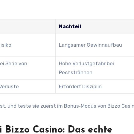
Nachteil
isiko
Langsamer Gewinnaufbau
ei Serie von
Hohe Verlustgefahr bei
Pechsträhnen
Verluste
Erfordert Disziplin
sst, und teste sie zuerst im Bonus‑Modus von Bizzo Casin
i Bizzo Casino: Das echte