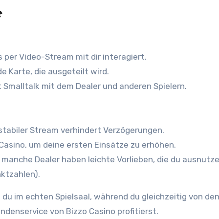
e
 per Video-Stream mit dir interagiert.
de Karte, die ausgeteilt wird.
 Smalltalk mit dem Dealer und anderen Spielern.
 stabiler Stream verhindert Verzögerungen.
Casino, um deine ersten Einsätze zu erhöhen.
 manche Dealer haben leichte Vorlieben, die du ausnutz
nktzahlen).
t du im echten Spielsaal, während du gleichzeitig von de
enservice von Bizzo Casino profitierst.