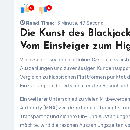
0
0
Read Time:
3 Minute, 47 Second
Die Kunst des Blackjack
Vom Einsteiger zum Hig
Viele Spieler suchen ein Online‑Casino, das nicht nur ein breites Spielangebot, sondern auch schnelle
Auszahlungen und zuverlässigen Kundensupport b
Vergleich zu klassischen Plattformen punktet
Einzahlung, die bereits beim ersten Besuch akt
Ein weiterer Unterschied zu vielen Mitbewerbern
Authority (MGA) zertifiziert und unterliegt st
Transparenz und sichere Ein- und Auszahlunge
möchte, wird die raschen Auszahlungszeiten vo