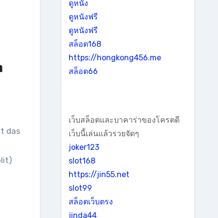
ดูหนัง
ดูหนังฟรี
ดูหนังฟรี
สล็อต168
https://hongkong456.me
h
สล็อต66
เว็บสล็อตและบาคาร่าของโครตดี
ht das
เว็บนี้เล่นแล้วรวยจัดๆ
joker123
lit)
slot168
https://jin55.net
slot99
สล็อตเว็บตรง
jinda44