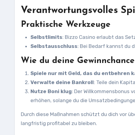
Verantwortungsvolles Spi
Praktische Werkzeuge
Selbstlimits
: Bizzo Casino erlaubt das Set
Selbstausschluss
: Bei Bedarf kannst du 
Wie du deine Gewinnchance
Spiele nur mit Geld, das du entbehren 
Verwalte deine Bankroll
: Teile dein Kapi
Nutze Boni klug
: Der Willkommensbonus vo
erhöhen, solange du die Umsatzbedingungen
Durch diese Maßnahmen schützt du dich vor übe
langfristig profitabel zu bleiben.