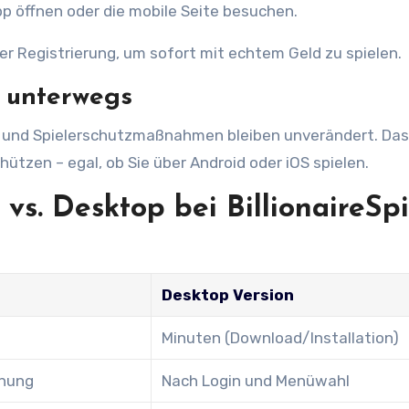
pp öffnen oder die mobile Seite besuchen.
der Registrierung, um sofort mit echtem Geld zu spielen.
g unterwegs
ng und Spielerschutzmaßnahmen bleiben unverändert. Das
ützen – egal, ob Sie über Android oder iOS spielen.
 vs. Desktop bei BillionaireSp
Desktop Version
Minuten (Download/Installation)
fnung
Nach Login und Menüwahl