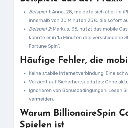
Beispiel 1:
Anna, 28, meldete sich über ihr 
innerhalb von 30 Minuten 25 €, die sofort 
Beispiel 2:
Markus, 35, nutzt das mobile Cas
konnte er in 15 Minuten drei verschiedene S
Fortune Spin“.
Häufige Fehler, die mobi
Keine stabile Internetverbindung: Eine sc
Verzicht auf Sicherheitsupdates: Ohne aktu
Ignorieren von Bonusbedingungen: Lesen 
vermeiden.
Warum BillionaireSpin Ca
Spielen ist