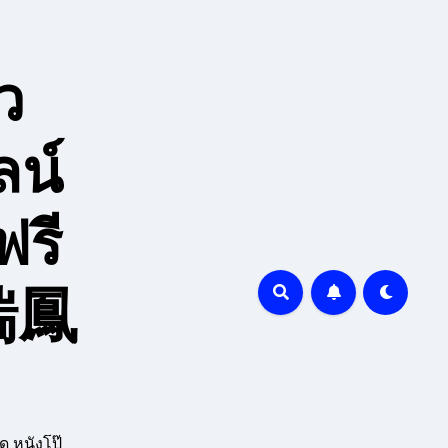
ว
ลน์
ฟรี
ル瑞鳳
ุด หนังโป๊