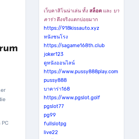
เว็บคาสิโนน่าเล่น ทั้ง
สล็อต
และ
บา
คาร่า
ตึงจริงแตกบ่อยมาก
https://918kissauto.xyz
หนังชนโรง
https://sagame168th.club
arum
joker123
ดูหนังออนไลน์
https://www.pussy888play.com
pussy888
บาคาร่า168
https://www.pgslot.golf
die
pgslot77
pg99
m PC
fullslotpg
live22