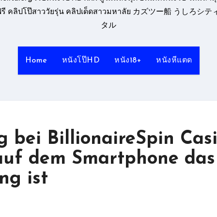
ูฟรี คลิปโป๊สาววัยรุ่น คลิปเด็ดสาวมหาลัย カズツー船 うしろ
タル
Home
หนังโป๊HD
หนัง18+
หนังหีแตด
 bei BillionaireSpin Casi
auf dem Smartphone das
g ist