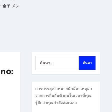
シティ 金子 メン
ค้นหา
สำหรับ:
no:
การบรรลุเป้าหมายมักมีสาเหตุมา
จากการยืนยันตัวตนในเวลาที่คุณ
รู้สึกว่าคุณกำลังล้มเหลว