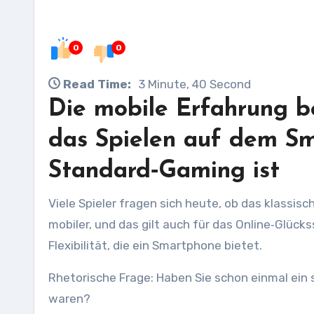
0
0
Read Time:
3 Minute, 40 Second
Die mobile Erfahrung be
das Spielen auf dem S
Standard‑Gaming ist
Viele Spieler fragen sich heute, ob das klassische Desktop‑Casino noch zeitgemäß ist. Die Welt wird immer
mobiler, und das gilt auch für das Online‑Glücks
Flexibilität, die ein Smartphone bietet.
Rhetorische Frage: Haben Sie schon einmal ein 
waren?