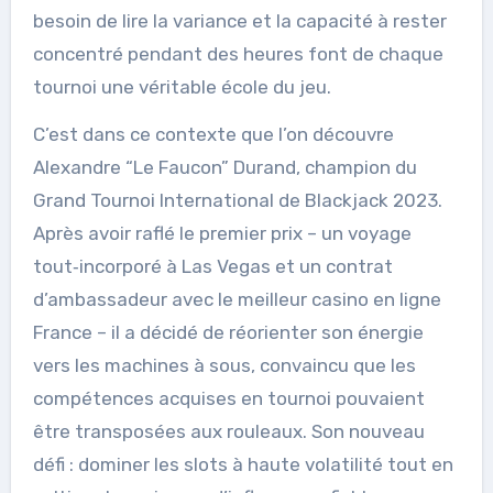
besoin de lire la variance et la capacité à rester
concentré pendant des heures font de chaque
tournoi une véritable école du jeu.
C’est dans ce contexte que l’on découvre
Alexandre “Le Faucon” Durand, champion du
Grand Tournoi International de Blackjack 2023.
Après avoir raflé le premier prix – un voyage
tout‑incorporé à Las Vegas et un contrat
d’ambassadeur avec le meilleur casino en ligne
France – il a décidé de réorienter son énergie
vers les machines à sous, convaincu que les
compétences acquises en tournoi pouvaient
être transposées aux rouleaux. Son nouveau
défi : dominer les slots à haute volatilité tout en