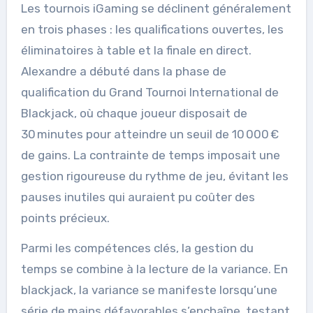
Les tournois iGaming se déclinent généralement
en trois phases : les qualifications ouvertes, les
éliminatoires à table et la finale en direct.
Alexandre a débuté dans la phase de
qualification du Grand Tournoi International de
Blackjack, où chaque joueur disposait de
30 minutes pour atteindre un seuil de 10 000 €
de gains. La contrainte de temps imposait une
gestion rigoureuse du rythme de jeu, évitant les
pauses inutiles qui auraient pu coûter des
points précieux.
Parmi les compétences clés, la gestion du
temps se combine à la lecture de la variance. En
blackjack, la variance se manifeste lorsqu’une
série de mains défavorables s’enchaîne, testant