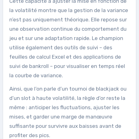
Cette capacité à ajuster la mise en fonction de
la volatilité montre que la gestion de la variance
n’est pas uniquement théorique. Elle repose sur
une observation continue du comportement du
jeu et sur une adaptation rapide. Le champion
utilise également des outils de suivi – des
feuilles de calcul Excel et des applications de
suivi de bankroll – pour visualiser en temps réel
la courbe de variance.
Ainsi, que l’on parle d’un tournoi de blackjack ou
d’un slot à haute volatilité, la règle d’or reste la
même : anticiper les fluctuations, ajuster les
mises, et garder une marge de manœuvre
suffisante pour survivre aux baisses avant de
profiter des pics.