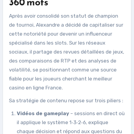
360 mots
Après avoir consolidé son statut de champion
de tournoi, Alexandre a décidé de capitaliser sur
cette notoriété pour devenir un influenceur
spécialisé dans les slots. Sur les réseaux
sociaux, il partage des revues détaillées de jeux,
des comparaisons de RTP et des analyses de
volatilité, se positionnant comme une source
fiable pour les joueurs cherchant le meilleur
casino en ligne France.
Sa stratégie de contenu repose sur trois piliers :
Vidéos de gameplay
– sessions en direct où
il applique le système 1‑3‑2‑6, explique
chaque décision et répond aux questions du