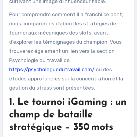
cultivant une image d’influenceur fiable.
Pour comprendre comment il a franchi ce pont,
nous comparerons d’abord les stratégies de
tournoi aux mécaniques des slots, avant
d’explorer les témoignages du champion. Vous
trouverez également un lien vers la section
Psychologie du travail de
https://psychologuedutravail.com/
où des
études approfondies sur la concentration et la
gestion du stress sont présentées.
1. Le tournoi iGaming : un
champ de bataille
stratégique – 350 mots