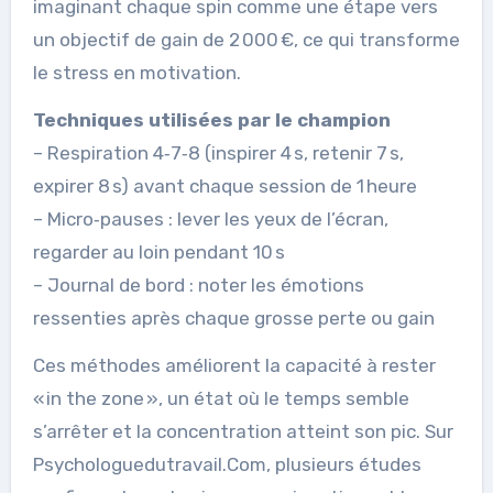
imaginant chaque spin comme une étape vers
un objectif de gain de 2 000 €, ce qui transforme
le stress en motivation.
Techniques utilisées par le champion
– Respiration 4‑7‑8 (inspirer 4 s, retenir 7 s,
expirer 8 s) avant chaque session de 1 heure
– Micro‑pauses : lever les yeux de l’écran,
regarder au loin pendant 10 s
– Journal de bord : noter les émotions
ressenties après chaque grosse perte ou gain
Ces méthodes améliorent la capacité à rester
« in the zone », un état où le temps semble
s’arrêter et la concentration atteint son pic. Sur
Psychologuedutravail.Com, plusieurs études