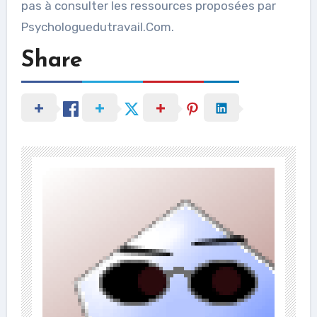
pas à consulter les ressources proposées par
Psychologuedutravail.Com.
Share