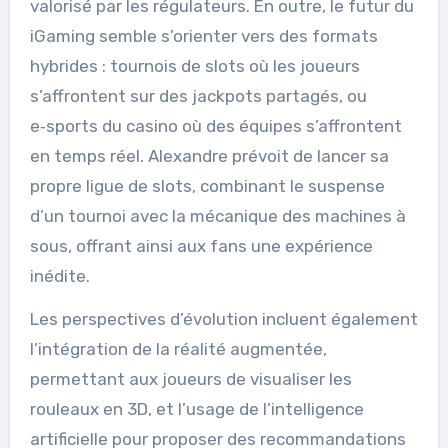
valorisé par les régulateurs. En outre, le futur du
iGaming semble s’orienter vers des formats
hybrides : tournois de slots où les joueurs
s’affrontent sur des jackpots partagés, ou
e‑sports du casino où des équipes s’affrontent
en temps réel. Alexandre prévoit de lancer sa
propre ligue de slots, combinant le suspense
d’un tournoi avec la mécanique des machines à
sous, offrant ainsi aux fans une expérience
inédite.
Les perspectives d’évolution incluent également
l’intégration de la réalité augmentée,
permettant aux joueurs de visualiser les
rouleaux en 3D, et l’usage de l’intelligence
artificielle pour proposer des recommandations