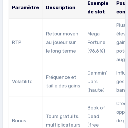
Exemple
Pour
Paramètre
Description
de slot
com
Plus 
Retour moyen
Mega
élevé
RTP
au joueur sur
Fortune
gain
le long terme
(96,6 %)
pote
augm
Jammin’
Influ
Fréquence et
Volatilité
Jars
gesti
taille des gains
(haute)
bankr
Crée
Book of
oppo
Tours gratuits,
Dead
Bonus
de gr
multiplicateurs
(free