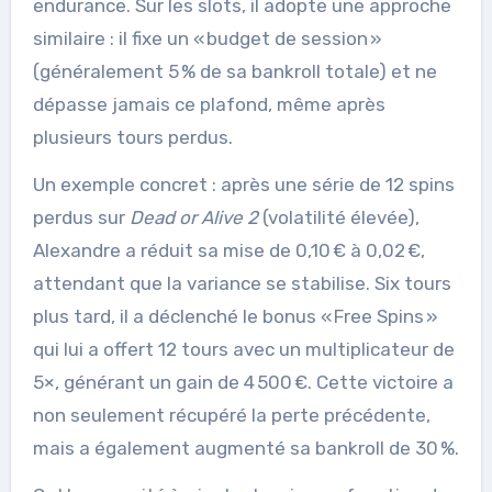
endurance. Sur les slots, il adopte une approche
similaire : il fixe un « budget de session »
(généralement 5 % de sa bankroll totale) et ne
dépasse jamais ce plafond, même après
plusieurs tours perdus.
Un exemple concret : après une série de 12 spins
perdus sur
Dead or Alive 2
(volatilité élevée),
Alexandre a réduit sa mise de 0,10 € à 0,02 €,
attendant que la variance se stabilise. Six tours
plus tard, il a déclenché le bonus « Free Spins »
qui lui a offert 12 tours avec un multiplicateur de
5×, générant un gain de 4 500 €. Cette victoire a
non seulement récupéré la perte précédente,
mais a également augmenté sa bankroll de 30 %.