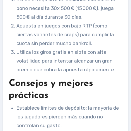
bono necesita 30x 500 € (15 000 €), juega
500 € al día durante 30 días.
Apuesta en juegos con bajo RTP (como
ciertas variantes de craps) para cumplir la
cuota sin perder mucho bankroll.
Utiliza los giros gratis en slots con alta
volatilidad para intentar alcanzar un gran
premio que cubra la apuesta rápidamente.
Consejos y mejores
prácticas
Establece límites de depósito: la mayoría de
los jugadores pierden más cuando no
controlan su gasto.