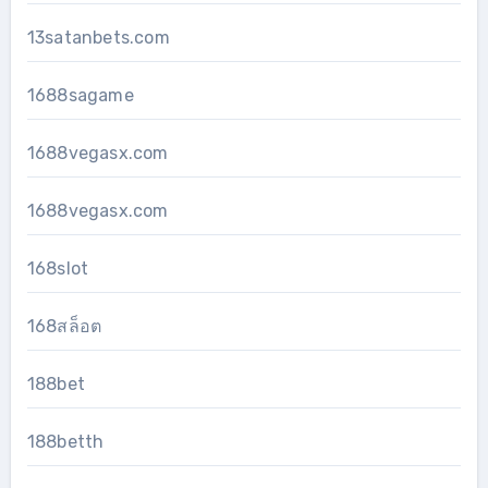
13satanbets.com
1688sagame
1688vegasx.com
1688vegasx.com
168slot
168สล็อต
188bet
188betth