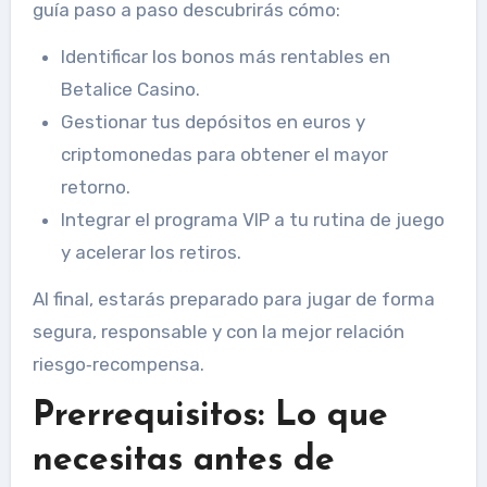
guía paso a paso descubrirás cómo:
Identificar los bonos más rentables en
Betalice Casino.
Gestionar tus depósitos en euros y
criptomonedas para obtener el mayor
retorno.
Integrar el programa VIP a tu rutina de juego
y acelerar los retiros.
Al final, estarás preparado para jugar de forma
segura, responsable y con la mejor relación
riesgo‑recompensa.
Prerrequisitos: Lo que
necesitas antes de