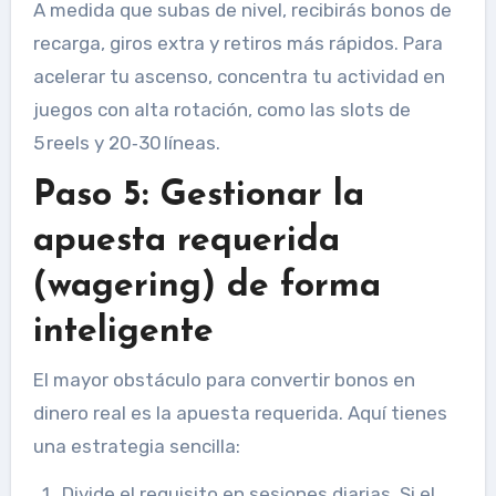
A medida que subas de nivel, recibirás bonos de
recarga, giros extra y retiros más rápidos. Para
acelerar tu ascenso, concentra tu actividad en
juegos con alta rotación, como las slots de
5 reels y 20‑30 líneas.
Paso 5: Gestionar la
apuesta requerida
(wagering) de forma
inteligente
El mayor obstáculo para convertir bonos en
dinero real es la apuesta requerida. Aquí tienes
una estrategia sencilla:
Divide el requisito en sesiones diarias. Si el