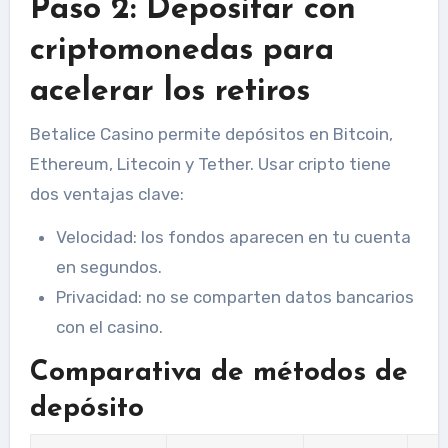
Paso 2: Depositar con
criptomonedas para
acelerar los retiros
Betalice Casino permite depósitos en Bitcoin,
Ethereum, Litecoin y Tether. Usar cripto tiene
dos ventajas clave:
Velocidad: los fondos aparecen en tu cuenta
en segundos.
Privacidad: no se comparten datos bancarios
con el casino.
Comparativa de métodos de
depósito