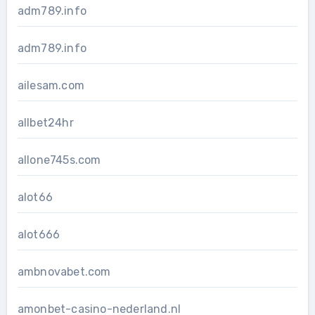
adm789.info
adm789.info
ailesam.com
allbet24hr
allone745s.com
alot66
alot666
ambnovabet.com
amonbet-casino-nederland.nl