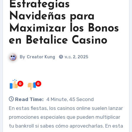
Estrategias
Navideñas para
Maximizar los Bonos
en Betalice Casino
By
Creator Kung
พ.ย. 2, 2025
0
0
Read Time:
4 Minute, 45 Second
En estas fiestas, los casinos online suelen lanzar
promociones especiales que pueden multiplicar
tu bankroll si sabes cómo aprovecharlas. En esta