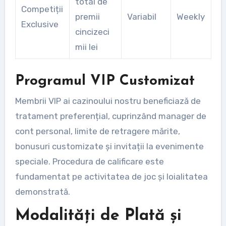
total de
Competiții
premii
Variabil
Weekly
Exclusive
cincizeci
mii lei
Programul VIP Customizat
Membrii VIP ai cazinoului nostru beneficiază de
tratament preferențial, cuprinzând manager de
cont personal, limite de retragere mărite,
bonusuri customizate și invitații la evenimente
speciale. Procedura de calificare este
fundamentat pe activitatea de joc și loialitatea
demonstrată.
Modalități de Plată și