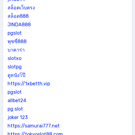
สล็อตเว็บตรง
สล็อต888
JINDA888
pgslot
พุซซี่888
บาคาร่า
slotxo
slotpg
ดูหนังโป๊
https://1xbetth.vip
pgslot
allbet24
pg slot
joker 123
https://samurai777.net
https://tokyoslot88.com