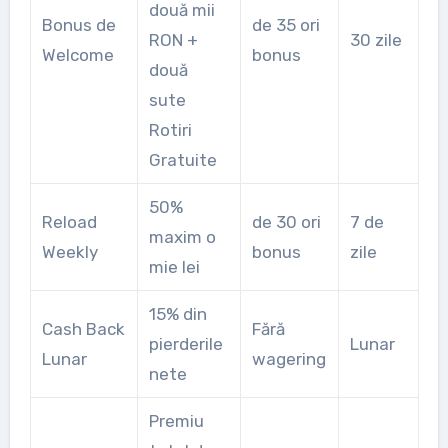
două mii
Bonus de
de 35 ori
RON +
30 zile
Welcome
bonus
două
sute
Rotiri
Gratuite
50%
Reload
de 30 ori
7 de
maxim o
Weekly
bonus
zile
mie lei
15% din
Cash Back
Fără
pierderile
Lunar
Lunar
wagering
nete
Premiu