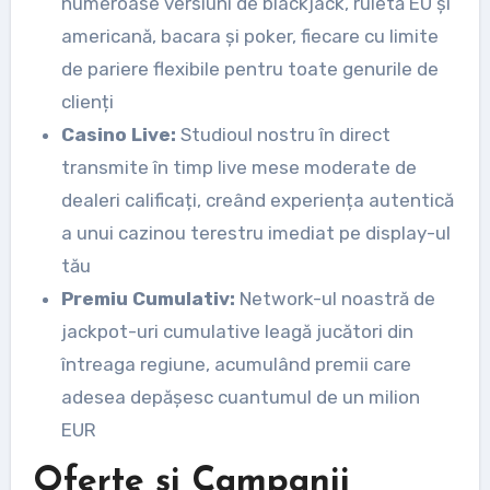
numeroase versiuni de blackjack, ruletă EU și
americană, bacara și poker, fiecare cu limite
de pariere flexibile pentru toate genurile de
clienți
Casino Live:
Studioul nostru în direct
transmite în timp live mese moderate de
dealeri calificați, creând experiența autentică
a unui cazinou terestru imediat pe display-ul
tău
Premiu Cumulativ:
Network-ul noastră de
jackpot-uri cumulative leagă jucători din
întreaga regiune, acumulând premii care
adesea depășesc cuantumul de un milion
EUR
Oferte și Campanii