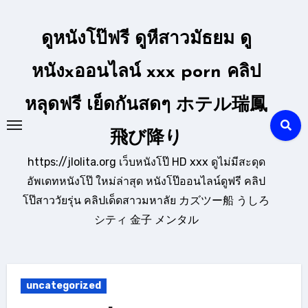
Skip
to
ดูหนังโป๊ฟรี ดูหีสาวมัธยม ดู
content
หนังxออนไลน์ xxx porn คลิป
หลุดฟรี เย็ดกันสดๆ ホテル瑞鳳
飛び降り
https://jlolita.org เว็บหนังโป๊ HD xxx ดูไม่มีสะดุด
อัพเดทหนังโป๊ ใหม่ล่าสุด หนังโป๊ออนไลน์ดูฟรี คลิป
โป๊สาววัยรุ่น คลิปเด็ดสาวมหาลัย カズツー船 うしろ
シティ 金子 メンタル
uncategorized