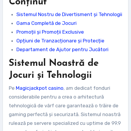
Conținut
Sistemul Nostru de Divertisment și Tehnologii
Gama Completă de Jocuri
Promoții și Promoții Exclusive
Opțiuni de Tranzacționare și Protecție
Departament de Ajutor pentru Jucători
Sistemul Noastră de
Jocuri și Tehnologii
Pe
Magicjackpot casino
, am dedicat fonduri
considerabile pentru a crea o arhitectură
tehnologică de vârf care garantează o trăire de
gaming perfectă și securizată. Sistemul noastră
rulează pe servere specialized cu uptime de 99.9