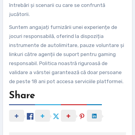
întrebări și scenarii cu care se confruntă
jucătorii.
Suntem angajați furnizării unei experiențe de
jocuri responsabilă, oferind la dispoziția
instrumente de autolimitare, pauze voluntare și
linkuri către agenții de suport pentru gaming
responsabil. Politica noastră riguroasă de
validare a vârstei garantează că doar persoane
de peste 18 ani pot accesa serviciile platformei.
Share