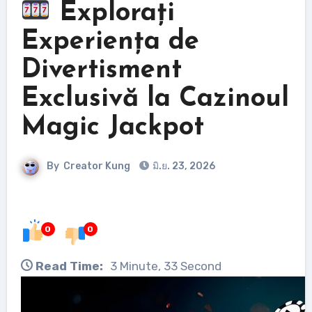
Explorați
Experiența de
Divertisment
Exclusivă la Cazinoul
Magic Jackpot
By
Creator Kung
มิ.ย. 23, 2026
0
0
Read Time:
3 Minute, 33 Second