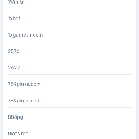
1Win tr
1xbet
1xgameth.com
2576
2627
789pluss.com
789pluss.com
888pg
8lots.me