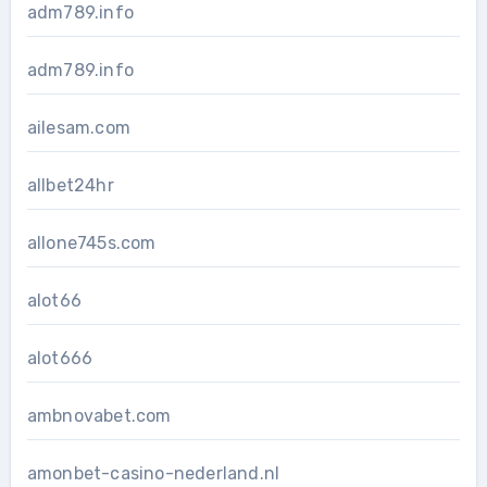
adm789.info
adm789.info
ailesam.com
allbet24hr
allone745s.com
alot66
alot666
ambnovabet.com
amonbet-casino-nederland.nl