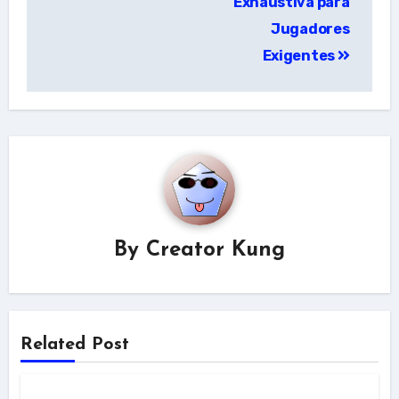
Exhaustiva para
Jugadores
Exigentes
By
Creator Kung
Related Post