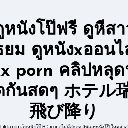
ดูหนังโป๊ฟรี ดูหีสา
ธยม ดูหนังxออนไ
x porn คลิปหลุด
็ดกันสดๆ ホテ
飛び降り
lolita.org เว็บหนังโป๊ HD xxx ดูไม่มีสะดุด อัพเดทหนังโป๊ ใหม่ล่าส