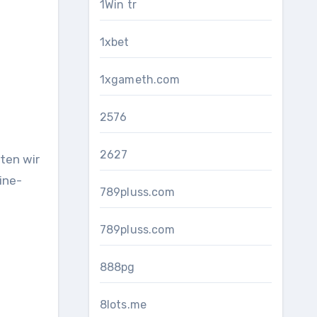
1Win tr
1xbet
1xgameth.com
2576
2627
ten wir
ine-
789pluss.com
789pluss.com
888pg
8lots.me