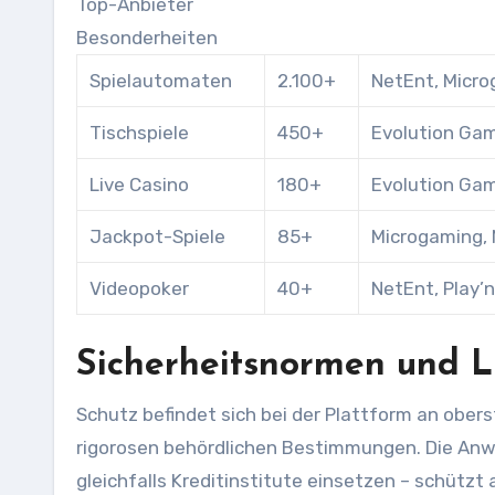
Top-Anbieter
Besonderheiten
Spielautomaten
2.100+
NetEnt, Micro
Tischspiele
450+
Evolution Gam
Live Casino
180+
Evolution Gam
Jackpot-Spiele
85+
Microgaming,
Videopoker
40+
NetEnt, Play’
Sicherheitsnormen und L
Schutz befindet sich bei der Plattform an oberst
rigorosen behördlichen Bestimmungen. Die Anw
gleichfalls Kreditinstitute einsetzen – schützt 