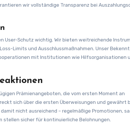
arantieren wir vollständige Transparenz bei Auszahlung
en
en User-Schutz wichtig. Wir bieten weitreichende Instr
n, Loss-Limits und Ausschlussmaßnahmen. Unser Bekenntn
Kooperationen mit Institutionen wie Hilfsorganisationen 
eaktionen
zügigen Prämienangeboten, die vom ersten Moment an
treckt sich über die ersten Überweisungen und gewährt 
 damit nicht ausreichend – regelmäßige Promotionen, sa
 stellen sicher für kontinuierliche Belohnungen.