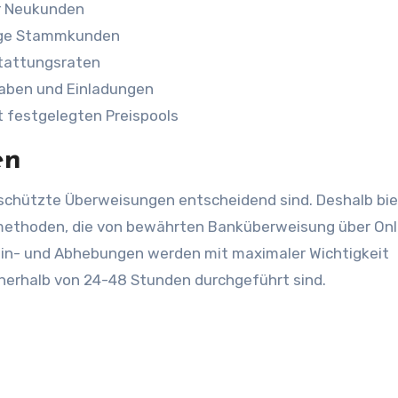
ür Neukunden
dige Stammkunden
stattungsraten
Gaben und Einladungen
 festgelegten Preispools
en
eschützte Überweisungen entscheidend sind. Deshalb bie
methoden, die von bewährten Banküberweisung über Onl
 Ein- und Abhebungen werden mit maximaler Wichtigkeit
nnerhalb von 24-48 Stunden durchgeführt sind.