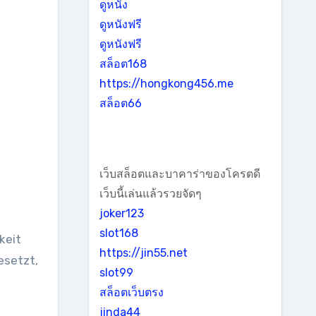
ดูหนัง
ดูหนังฟรี
ดูหนังฟรี
สล็อต168
https://hongkong456.me
สล็อต66
เว็บสล็อตและบาคาร่าของโครตดี
เว็บนี้เล่นแล้วรวยจัดๆ
joker123
slot168
keit
https://jin55.net
esetzt,
slot99
สล็อตเว็บตรง
jinda44