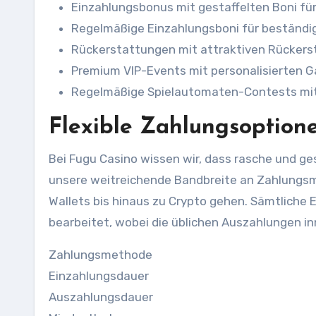
Einzahlungsbonus mit gestaffelten Boni f
Regelmäßige Einzahlungsboni für bestän
Rückerstattungen mit attraktiven Rücker
Premium VIP-Events mit personalisierten 
Regelmäßige Spielautomaten-Contests mit
Flexible Zahlungsoption
Bei Fugu Casino wissen wir, dass rasche und g
unsere weitreichende Bandbreite an Zahlungs
Wallets bis hinaus zu Crypto gehen. Sämtliche
bearbeitet, wobei die üblichen Auszahlungen i
Zahlungsmethode
Einzahlungsdauer
Auszahlungsdauer