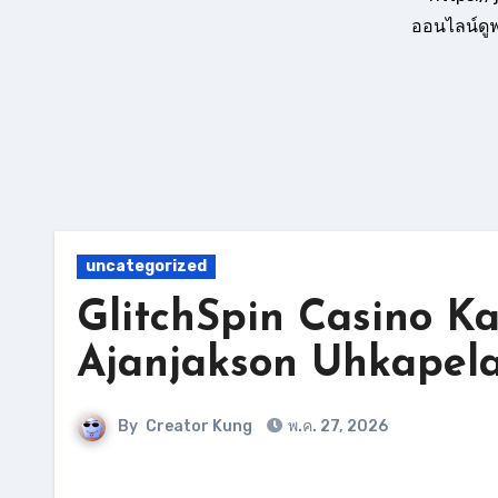
ออนไลน์ด
uncategorized
GlitchSpin Casino K
Ajanjakson Uhkapel
By
Creator Kung
พ.ค. 27, 2026