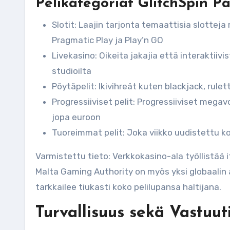
Pelikategoriat GlitchSpin Pa
Slotit: Laajin tarjonta temaattisia slotteja
Pragmatic Play ja Play’n GO
Livekasino: Oikeita jakajia että interaktiiv
studioilta
Pöytäpelit: Ikivihreät kuten blackjack, rulett
Progressiiviset pelit: Progressiiviset meg
jopa euroon
Tuoreimmat pelit: Joka viikko uudistettu ko
Varmistettu tieto: Verkkokasino-ala työllistää 
Malta Gaming Authority on myös yksi globaalin
tarkkailee tiukasti koko pelilupansa haltijana.
Turvallisuus sekä Vastuu