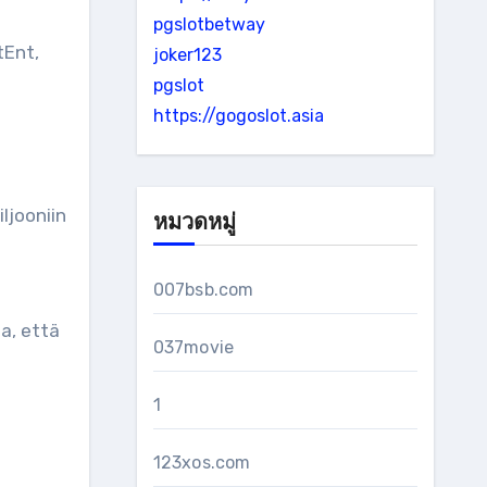
pgslotbetway
tEnt,
joker123
pgslot
https://gogoslot.asia
ljooniin
หมวดหมู่
007bsb.com
a, että
037movie
1
123xos.com