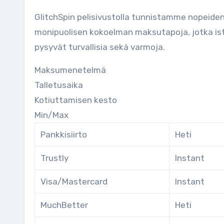
GlitchSpin pelisivustolla tunnistamme nopeiden
monipuolisen kokoelman maksutapoja, jotka is
pysyvät turvallisia sekä varmoja.
Maksumenetelmä
Talletusaika
Kotiuttamisen kesto
Min/Max
Pankkisiirto
Heti
Trustly
Instant
Visa/Mastercard
Instant
MuchBetter
Heti