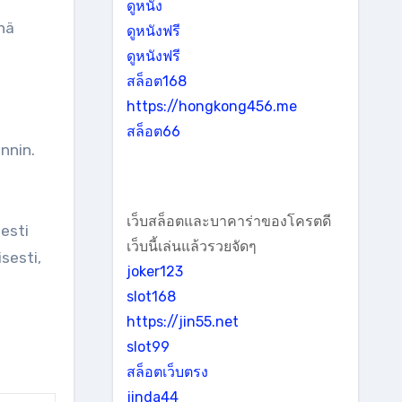
ดูหนัง
nä
ดูหนังฟรี
ดูหนังฟรี
สล็อต168
https://hongkong456.me
สล็อต66
nnin.
เว็บสล็อตและบาคาร่าของโครตดี
esti
เว็บนี้เล่นแล้วรวยจัดๆ
sesti,
joker123
slot168
https://jin55.net
slot99
สล็อตเว็บตรง
jinda44