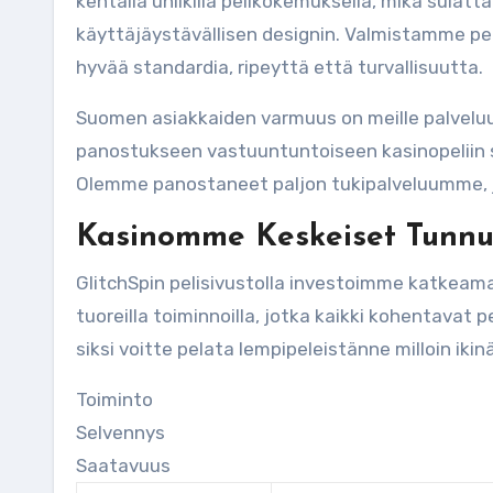
kentällä uniikilla pelikokemuksella, mikä sula
käyttäjäystävällisen designin. Valmistamme peli
hyvää standardia, ripeyttä että turvallisuutta.
Suomen asiakkaiden varmuus on meille palvelu
panostukseen vastuuntuntoiseen kasinopeliin
Olemme panostaneet paljon tukipalveluumme, j
Kasinomme Keskeiset Tunnu
GlitchSpin pelisivustolla investoimme katkea
tuoreilla toiminnoilla, jotka kaikki kohentavat 
siksi voitte pelata lempipeleistänne milloin ikin
Toiminto
Selvennys
Saatavuus