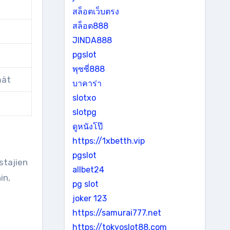
สล็อตเว็บตรง
สล็อต888
JINDA888
pgslot
พุซซี่888
mät
บาคาร่า
slotxo
slotpg
ดูหนังโป๊
https://1xbetth.vip
pgslot
stajien
allbet24
in,
pg slot
joker 123
https://samurai777.net
https://tokyoslot88.com