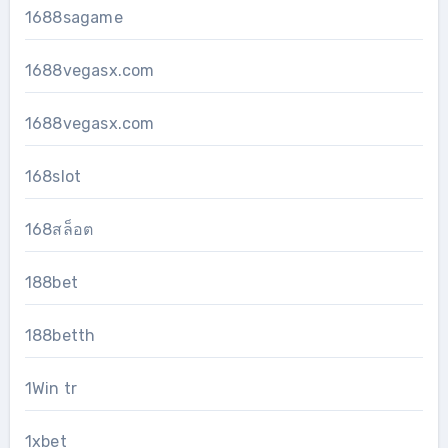
1688sagame
1688vegasx.com
1688vegasx.com
168slot
168สล็อต
188bet
188betth
1Win tr
1xbet