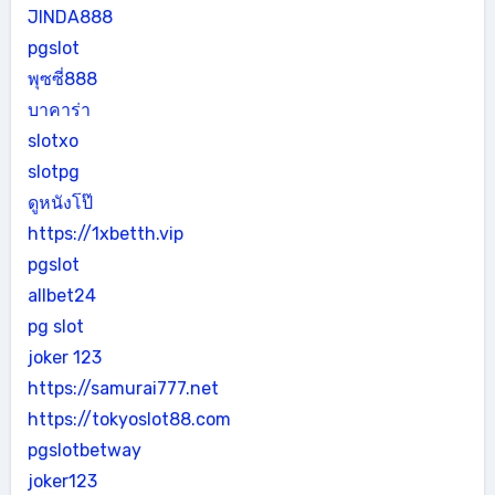
JINDA888
pgslot
พุซซี่888
บาคาร่า
slotxo
slotpg
ดูหนังโป๊
https://1xbetth.vip
pgslot
allbet24
pg slot
joker 123
https://samurai777.net
https://tokyoslot88.com
pgslotbetway
joker123