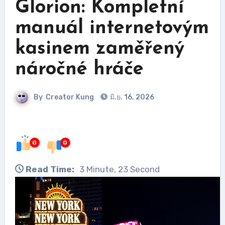
Glorion: Kompletní
manuál internetovým
kasinem zaměřený
náročné hráče
By
Creator Kung
มิ.ย. 16, 2026
0
0
Read Time:
3 Minute, 23 Second