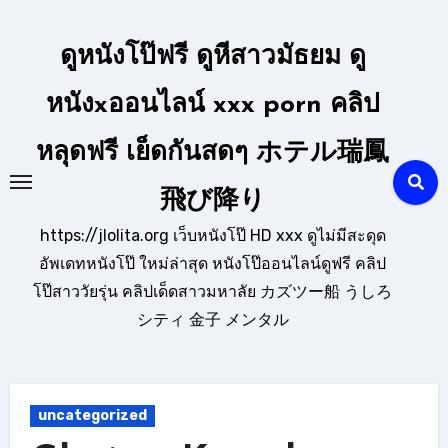
Skip
to
ดูหนังโป๊ฟรี ดูหีสาวมัธยม ดู
content
หนังxออนไลน์ xxx porn คลิป
หลุดฟรี เย็ดกันสดๆ ホテル瑞鳳
飛び降り
https://jlolita.org เว็บหนังโป๊ HD xxx ดูไม่มีสะดุด
อัพเดทหนังโป๊ ใหม่ล่าสุด หนังโป๊ออนไลน์ดูฟรี คลิป
โป๊สาววัยรุ่น คลิปเด็ดสาวมหาลัย カズツー船 うしろ
シティ 金子 メンタル
uncategorized