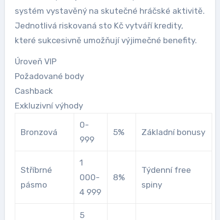
systém vystavěný na skutečné hráčské aktivitě.
Jednotlivá riskovaná sto Kč vytváří kredity,
které sukcesivně umožňují výjimečné benefity.
Úroveň VIP
Požadované body
Cashback
Exkluzivní výhody
0-
Bronzová
5%
Základní bonusy
999
1
Stříbrné
Týdenní free
000-
8%
pásmo
spiny
4 999
5