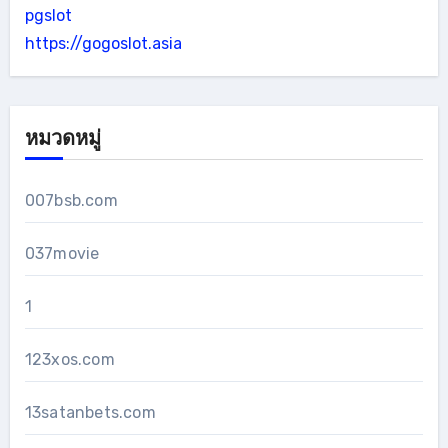
pgslot
https://gogoslot.asia
หมวดหมู่
007bsb.com
037movie
1
123xos.com
13satanbets.com