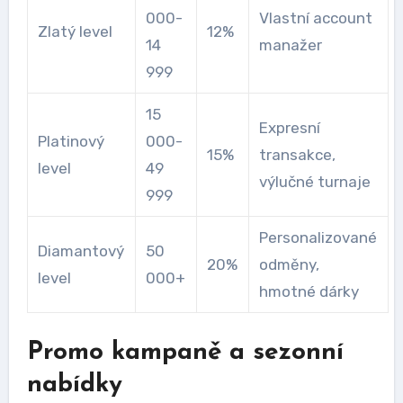
000-
Vlastní account
Zlatý level
12%
14
manažer
999
15
Expresní
Platinový
000-
15%
transakce,
level
49
výlučné turnaje
999
Personalizované
Diamantový
50
20%
odměny,
level
000+
hmotné dárky
Promo kampaně a sezonní
nabídky