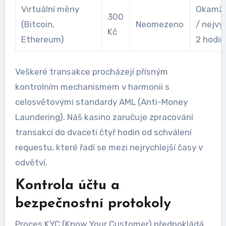
Virtuální měny
Okamži
300
(Bitcoin,
Neomezeno
/ nejvý
Kč
Ethereum)
2 hodin
Veškeré transakce procházejí přísným
kontrolním mechanismem v harmonii s
celosvětovými standardy AML (Anti-Money
Laundering). Náš kasino zaručuje zpracování
transakcí do dvaceti čtyř hodin od schválení
requestu, které řadí se mezi nejrychlejší časy v
odvětví.
Kontrola účtu a
bezpečnostní protokoly
Proces KYC (Know Your Customer) předpokládá