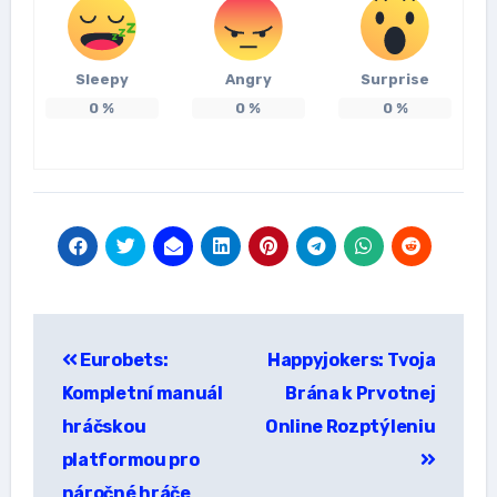
Sleepy
Angry
Surprise
0
%
0
%
0
%
แนะแนว
Eurobets:
Happyjokers: Tvoja
เรื่อง
Kompletní manuál
Brána k Prvotnej
hráčskou
Online Rozptýleniu
platformou pro
náročné hráče