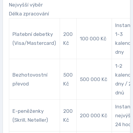
Nejvyšší výběr
Délka zpracování
Instant
Platební debetky
200
1-3
100 000 Kč
(Visa/Mastercard)
Kč
kalendá
dny
1-2
Bezhotovostní
500
kalendá
500 000 Kč
převod
Kč
dny / 2
dnů
Instant
E-peněženky
200
200 000 Kč
nejvýš
(Skrill, Neteller)
Kč
24 hodi