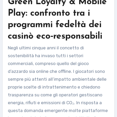
Green Loyalty & Mobile
Play: confronto tra i
programmi fedeltà dei
casinò eco‑responsabili
Negli ultimi cinque anni il concetto di
sostenibilità ha invaso tutti i settori
commerciali, compreso quello del gioco
d’azzardo sia online che offline. I giocatori sono
sempre più attenti all’impatto ambientale delle
proprie scelte di intrattenimento e chiedono
trasparenza su come gli operatori gestiscano
energia, rifiuti e emissioni di CO₂. In risposta a
questa domanda emergente molte piattaforme