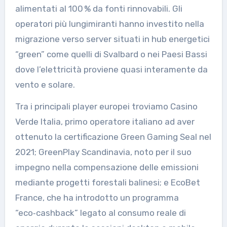
alimentati al 100 % da fonti rinnovabili. Gli
operatori più lungimiranti hanno investito nella
migrazione verso server situati in hub energetici
“green” come quelli di Svalbard o nei Paesi Bassi
dove l’elettricità proviene quasi interamente da
vento e solare.
Tra i principali player europei troviamo Casino
Verde Italia, primo operatore italiano ad aver
ottenuto la certificazione Green Gaming Seal nel
2021; GreenPlay Scandinavia, noto per il suo
impegno nella compensazione delle emissioni
mediante progetti forestali balinesi; e EcoBet
France, che ha introdotto un programma
“eco‑cashback” legato al consumo reale di