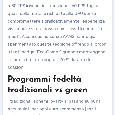
a 30 FPS invece dei tradizionali 60 FPS taglia
quasi della metà le richieste alla GPU senza
compromettere significativamente l’esperienza
visiva nelle slot a bassa complessità come “Fruit
Blast”. Alcuni casinò senza AAMS hanno già
sperimentato queste tecniche offrendo ai propri
utenti badge “Eco‑Gamer” quando mantengono
la media batteria sopra il 70 % durante le
sessioni.
Programmi fedeltà
tradizionali vs green
I tradizionali schemi loyalty si basano su punti
accumulati per ogni euro scommesso (es.: 1