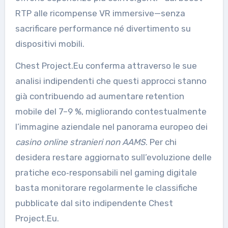
RTP alle ricompense VR immersive—senza
sacrificare performance né divertimento su
dispositivi mobili.
Chest Project.Eu conferma attraverso le sue
analisi indipendenti che questi approcci stanno
già contribuendo ad aumentare retention
mobile del 7–9 %, migliorando contestualmente
l’immagine aziendale nel panorama europeo dei
casino online stranieri non AAMS
. Per chi
desidera restare aggiornato sull’evoluzione delle
pratiche eco‐responsabili nel gaming digitale
basta monitorare regolarmente le classifiche
pubblicate dal sito indipendente Chest
Project.Eu.