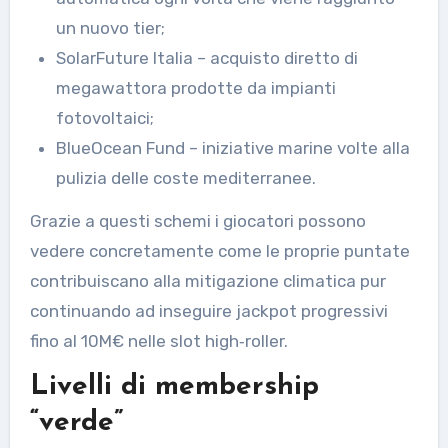
un nuovo tier;
SolarFuture Italia – acquisto diretto di
megawattora prodotte da impianti
fotovoltaici;
BlueOcean Fund – iniziative marine volte alla
pulizia delle coste mediterranee.
Grazie a questi schemi i giocatori possono
vedere concretamente come le proprie puntate
contribuiscano alla mitigazione climatica pur
continuando ad inseguire jackpot progressivi
fino al 10M€ nelle slot high‑roller.
Livelli di membership
“verde”