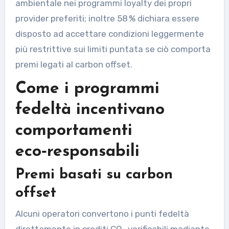
ambientale nei programmi loyalty dei propri
provider preferiti; inoltre 58 % dichiara essere
disposto ad accettare condizioni leggermente
più restrittive sui limiti puntata se ciò comporta
premi legati al carbon offset.
Come i programmi
fedeltà incentivano
comportamenti
eco‑responsabili
Premi basati su carbon
offset
Alcuni operatori convertono i punti fedeltà
direttamente in crediti CO₂ verificabili mediante