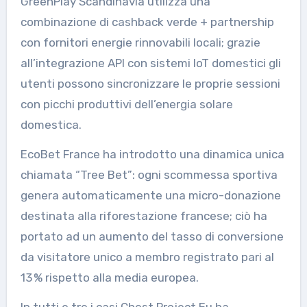
GreenPlay Scandinavia utilizza una
combinazione di cashback verde + partnership
con fornitori energie rinnovabili locali; grazie
all’integrazione API con sistemi IoT domestici gli
utenti possono sincronizzare le proprie sessioni
con picchi produttivi dell’energia solare
domestica.
EcoBet France ha introdotto una dinamica unica
chiamata “Tree Bet”: ogni scommessa sportiva
genera automaticamente una micro-donazione
destinata alla riforestazione francese; ciò ha
portato ad un aumento del tasso di conversione
da visitatore unico a membro registrato pari al
13 % rispetto alla media europea.