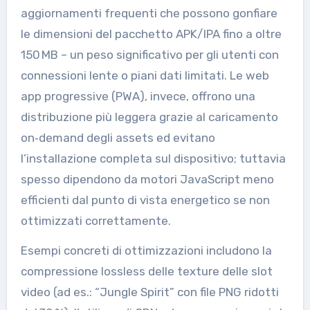
aggiornamenti frequenti che possono gonfiare
le dimensioni del pacchetto APK/IPA fino a oltre
150 MB – un peso significativo per gli utenti con
connessioni lente o piani dati limitati. Le web
app progressive (PWA), invece, offrono una
distribuzione più leggera grazie al caricamento
on‑demand degli assets ed evitano
l’installazione completa sul dispositivo; tuttavia
spesso dipendono da motori JavaScript meno
efficienti dal punto di vista energetico se non
ottimizzati correttamente.
Esempi concreti di ottimizzazioni includono la
compressione lossless delle texture delle slot
video (ad es.: “Jungle Spirit” con file PNG ridotti