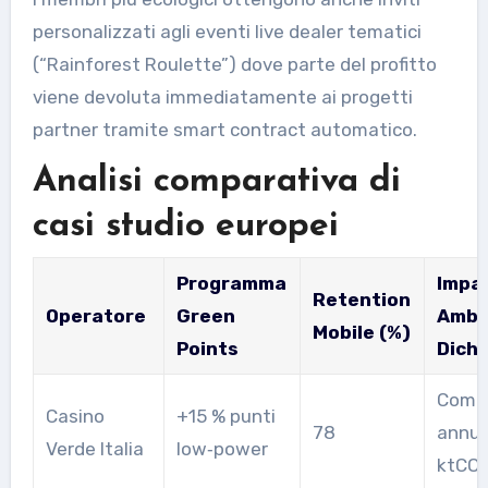
personalizzati agli eventi live dealer tematici
(“Rainforest Roulette”) dove parte del profitto
viene devoluta immediatamente ai progetti
partner tramite smart contract automatico.
Analisi comparativa di
casi studio europei
Programma
Impa
Retention
Operatore
Green
Ambi
Mobile (%)
Points
Dichi
Comp
Casino
+15 % punti
78
annua
Verde Italia
low‑power
ktCO₂