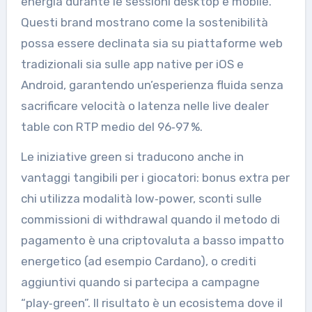
energia durante le sessioni desktop e mobile.
Questi brand mostrano come la sostenibilità
possa essere declinata sia su piattaforme web
tradizionali sia sulle app native per iOS e
Android, garantendo un’esperienza fluida senza
sacrificare velocità o latenza nelle live dealer
table con RTP medio del 96‑97 %.
Le iniziative green si traducono anche in
vantaggi tangibili per i giocatori: bonus extra per
chi utilizza modalità low‑power, sconti sulle
commissioni di withdrawal quando il metodo di
pagamento è una criptovaluta a basso impatto
energetico (ad esempio Cardano), o crediti
aggiuntivi quando si partecipa a campagne
“play‑green”. Il risultato è un ecosistema dove il