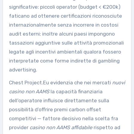
significative: piccoli operator​​​​​​​​​​ ​(budget < €200k)
faticano ad ottenere certificazioni riconosciute
internazionalmente senza incorrere in costosi
audit esterni; inoltre alcuni paesi impongono
tassazioni aggiuntive sulle attività promozionali
legate agli incentivi ambientali qualora fossero
interpretate come forme indirette di gambling
advertising.
Chest Project.Eu evidenzia che nei mercati
nuovi
casino non AAMS
la capacità finanziaria
dell’operatore influisce direttamente sulla
possibilità d’offrire premi carbon offset
competitivi — fattore decisivo nella scelta fra
provider
casino non AAMS affidabile
rispetto ad