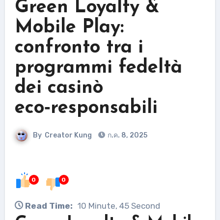
Green Loyalty &
Mobile Play:
confronto tra i
programmi fedeltà
dei casinò
eco‑responsabili
By
Creator Kung
ก.ค. 8, 2025
0
0
Read Time:
10 Minute, 45 Second