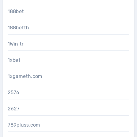
188bet
188betth
1Win tr
1xbet
1xgameth.com
2576
2627
789pluss.com