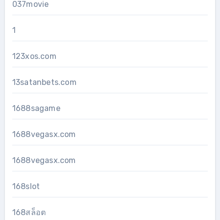
037movie
1
123xos.com
13satanbets.com
1688sagame
1688vegasx.com
1688vegasx.com
168slot
168สล็อต