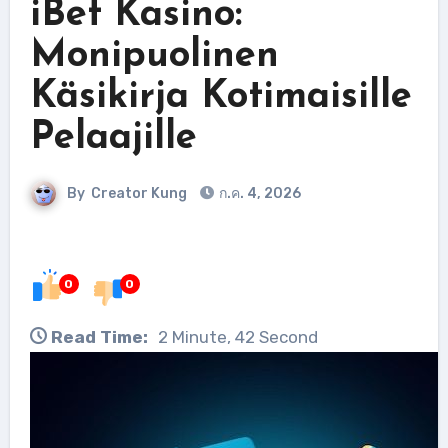
iBet Kasino:
Monipuolinen
Käsikirja Kotimaisille
Pelaajille
By
Creator Kung
ก.ค. 4, 2026
0
0
Read Time:
2 Minute, 42 Second