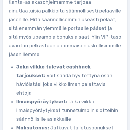
Kanta-asiakasohjelmamme tarjoaa
ainutlaatuisia palkkioita säännöllisesti pelaaville
jäsenille. Mitä säännöllisemmin useasti pelaat,
sitä enemmän ylemmälle portaalle pääset ja
sitä myös upeampia bonuksia saat. Ylin VIP-taso
avautuu pelkästään äärimmäisen uskollisimmille
jäsenillemme.
Joka viikko tulevat cashback-
tarjoukset:
Voit saada hyvitettynä osan
häviöistäsi joka viikko ilman pelattavia
ehtoja
Ilmaispyöräytykset:
Joka viikko
ilmaispyöräytykset tunnetuimpiin slotteihin
säännöllisille asiakkaille
Maksutonus:
Jatkuvat talletusbonukset