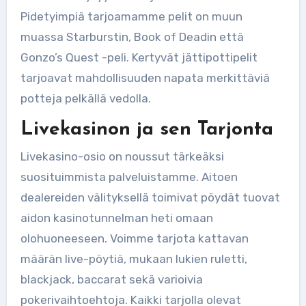
Pidetyimpiä tarjoamamme pelit on muun
muassa Starburstin, Book of Deadin että
Gonzo’s Quest -peli. Kertyvät jättipottipelit
tarjoavat mahdollisuuden napata merkittäviä
potteja pelkällä vedolla.
Livekasinon ja sen Tarjonta
Livekasino-osio on noussut tärkeäksi
suosituimmista palveluistamme. Aitoen
dealereiden välityksellä toimivat pöydät tuovat
aidon kasinotunnelman heti omaan
olohuoneeseen. Voimme tarjota kattavan
määrän live-pöytiä, mukaan lukien ruletti,
blackjack, baccarat sekä varioivia
pokerivaihtoehtoja. Kaikki tarjolla olevat