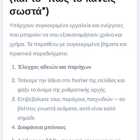
σωστά")
Υπάρχουν συγκεκριμένα εργαλεία και ενέργειες
που μπορούν να σου εξοικονομήσουν χρόνο και
χρήμα. Τα παραθέτω με συγκεκριμένα βήματα και
πρακτικά παραδείγματα.
Έλεγχος αδειών και παρόχων
Τσέκαρε την άδεια στο footer της σελίδας και
ψάξε το όνομα της ρυθμιστικής αρχής.
Επιβεβαίωσε τους παρόχους παιχνιδιών — αν
βλέπεις γνωστά ονόματα, αυτό είναι καλό
σημάδι.
Διαφάνεια μπόνους