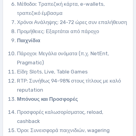
Μέθοδοι: Τραπεζική κάρτα, e-wallets,
τραπεζικό έμβασμα
Χρόνοι Ανάληψης: 24-72 ώρες συν επαλήθευση
Προμήθειες: Εξαρτάται από πάροχο
Παιχνίδια
Πάροχοι: Μεγάλα ονόματα (π.χ. NetEnt,
Pragmatic)
Είδη: Slots, Live, Table Games
RTP: Συνήθως 94-98% στους τίτλους με καλό
reputation
Μπόνους και Προσφορές
Προσφορές καλωσορίσματος, reload,
cashback
Όροι: Συνεισφορά παιχνιδιών, wagering