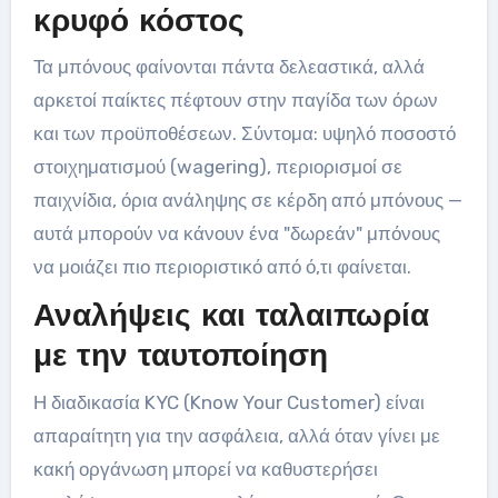
κρυφό κόστος
Τα μπόνους φαίνονται πάντα δελεαστικά, αλλά
αρκετοί παίκτες πέφτουν στην παγίδα των όρων
και των προϋποθέσεων. Σύντομα: υψηλό ποσοστό
στοιχηματισμού (wagering), περιορισμοί σε
παιχνίδια, όρια ανάληψης σε κέρδη από μπόνους —
αυτά μπορούν να κάνουν ένα "δωρεάν" μπόνους
να μοιάζει πιο περιοριστικό από ό,τι φαίνεται.
Αναλήψεις και ταλαιπωρία
με την ταυτοποίηση
Η διαδικασία KYC (Know Your Customer) είναι
απαραίτητη για την ασφάλεια, αλλά όταν γίνει με
κακή οργάνωση μπορεί να καθυστερήσει