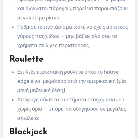
και άγνωστοι πάροχοι μπορεί να παρουσιάζουν
μεγαλύτερο ρίσκο.
Ρύθμισε το ποντάρισμα ώστε να έχεις αρκετούς
γύρους παιχνιδιού — μην βάζεις όλα σου τα
χρήματα σε λίγες περιστροφές.
Roulette
Επίλεξε ευρωπαϊκή ρουλέτα όπου το house
edge είναι μικρότερο από την αμερικανική (μία
μονή μηδενική θέση).
Απόφυγε σύνθετα συστήματα στοιχηματισμού
χωρίς όριο — μπορεί να οδηγήσουν σε μεγάλες
απώλειες.
Blackjack