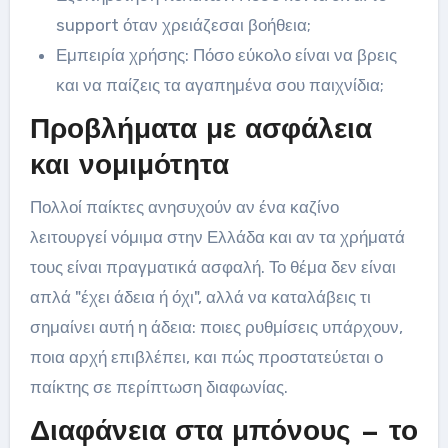
support όταν χρειάζεσαι βοήθεια;
Εμπειρία χρήσης: Πόσο εύκολο είναι να βρεις
και να παίζεις τα αγαπημένα σου παιχνίδια;
Προβλήματα με ασφάλεια
και νομιμότητα
Πολλοί παίκτες ανησυχούν αν ένα καζίνο
λειτουργεί νόμιμα στην Ελλάδα και αν τα χρήματά
τους είναι πραγματικά ασφαλή. Το θέμα δεν είναι
απλά "έχει άδεια ή όχι", αλλά να καταλάβεις τι
σημαίνει αυτή η άδεια: ποιες ρυθμίσεις υπάρχουν,
ποια αρχή επιβλέπει, και πώς προστατεύεται ο
παίκτης σε περίπτωση διαφωνίας.
Διαφάνεια στα μπόνους — το