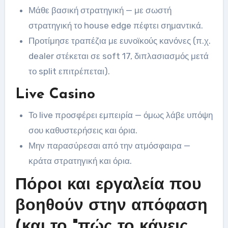
Μάθε βασική στρατηγική — με σωστή
στρατηγική το house edge πέφτει σημαντικά.
Προτίμησε τραπέζια με ευνοϊκούς κανόνες (π.χ.
dealer στέκεται σε soft 17, διπλασιασμός μετά
το split επιτρέπεται).
Live Casino
Το live προσφέρει εμπειρία — όμως λάβε υπόψη
σου καθυστερήσεις και όρια.
Μην παρασύρεσαι από την ατμόσφαιρα —
κράτα στρατηγική και όρια.
Πόροι και εργαλεία που
βοηθούν στην απόφαση
(και το "πώς το κάνεις