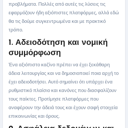
προβλήματα. Πολλές από αυτές τις λύσεις τις
εφαρμόζουν ήδη αξιόπιστες πλατφόρμες, αλλά εδώ
θα τις δούμε συγκεντρωμένα και με πρακτικό
τρόπο.
1. Αδειοδότηση και νομική
συμμόρφωση
Ένα αξιόπιστο καζίνο πρέπει να έχει ξεκάθαρη
άδεια λειτουργίας και να δημοσιοποιεί ποια αρχή το
έχει αδειοδοτήσει. Αυτό σημαίνει ότι υπάρχει ένα
ρυθμιστικό πλαίσιο και κανόνες που διασφαλίζουν
τους παίκτες. Προτίμησε πλατφόρμες που
αναφέρουν την άδειά τους και έχουν σαφή στοιχεία
επικοινωνίας και όρους.