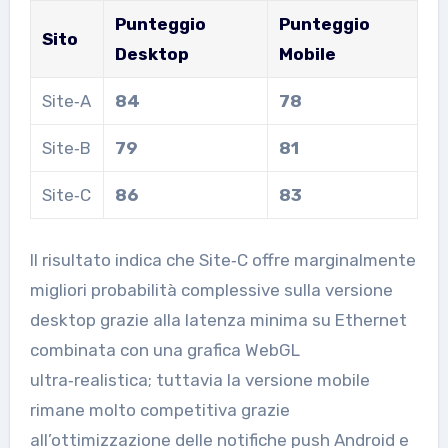
Punteggio
Punteggio
Sito
Desktop
Mobile
Site‑A
84
78
Site‑B
79
81
Site‑C
86
83
Il risultato indica che Site‑C offre marginalmente
migliori probabilità complessive sulla versione
desktop grazie alla latenza minima su Ethernet
combinata con una grafica WebGL
ultra‑realistica; tuttavia la versione mobile
rimane molto competitiva grazie
all’ottimizzazione delle notifiche push Android e