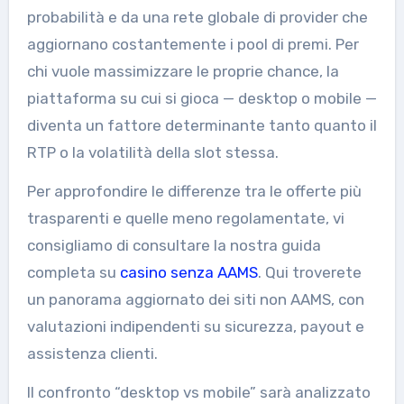
probabilità e da una rete globale di provider che
aggiornano costantemente i pool di premi. Per
chi vuole massimizzare le proprie chance, la
piattaforma su cui si gioca — desktop o mobile —
diventa un fattore determinante tanto quanto il
RTP o la volatilità della slot stessa.
Per approfondire le differenze tra le offerte più
trasparenti e quelle meno regolamentate, vi
consigliamo di consultare la nostra guida
completa su
casino senza AAMS
. Qui troverete
un panorama aggiornato dei siti non AAMS, con
valutazioni indipendenti su sicurezza, payout e
assistenza clienti.
Il confronto “desktop vs mobile” sarà analizzato