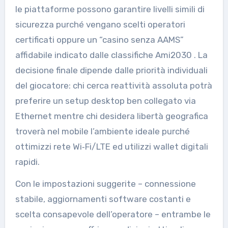
le piattaforme possono garantire livelli simili di
sicurezza purché vengano scelti operatori
certificati oppure un “casino senza AAMS”
affidabile indicato dalle classifiche Ami2030 . La
decisione finale dipende dalle priorità individuali
del giocatore: chi cerca reattività assoluta potrà
preferire un setup desktop ben collegato via
Ethernet mentre chi desidera libertà geografica
troverà nel mobile l’ambiente ideale purché
ottimizzi rete Wi‑Fi/LTE ed utilizzi wallet digitali
rapidi.
Con le impostazioni suggerite – connessione
stabile, aggiornamenti software costanti e
scelta consapevole dell’operatore – entrambe le