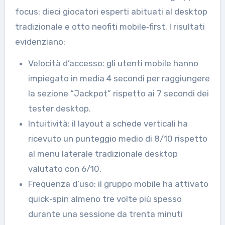
focus: dieci giocatori esperti abituati al desktop
tradizionale e otto neofiti mobile‑first. I risultati
evidenziano:
Velocità d’accesso: gli utenti mobile hanno
impiegato in media 4 secondi per raggiungere
la sezione “Jackpot” rispetto ai 7 secondi dei
tester desktop.
Intuitività: il layout a schede verticali ha
ricevuto un punteggio medio di 8/10 rispetto
al menu laterale tradizionale desktop
valutato con 6/10.
Frequenza d’uso: il gruppo mobile ha attivato
quick‑spin almeno tre volte più spesso
durante una sessione da trenta minuti