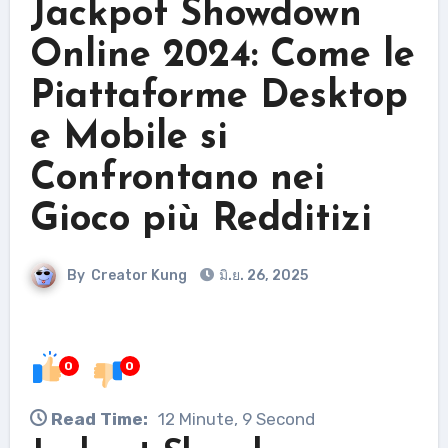
Jackpot Showdown
Online 2024: Come le
Piattaforme Desktop
e Mobile si
Confrontano nei
Gioco più Redditizi
By
Creator Kung
มิ.ย. 26, 2025
0
0
Read Time:
12 Minute, 9 Second