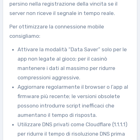
persino nella registrazione della vincita se il
server non riceve il segnale in tempo reale.
Per ottimizzare la connessione mobile
consigliamo:
Attivare la modalità “Data Saver” solo per le
app non legate al gioco; per il casinò
mantenere i dati al massimo per ridurre
compressioni aggressive.
Aggiornare regolarmente il browser o l’app al
firmware più recente; le versioni obsolete
possono introdurre script inefficaci che
aumentano il tempo di risposta.
Utilizzare DNS privati come Cloudflare (1.1.1.1)
per ridurre il tempo di risoluzione DNS prima