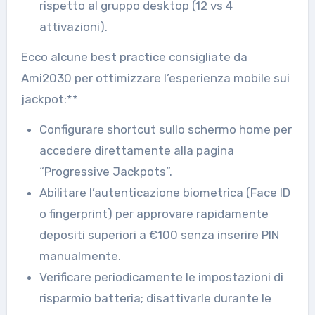
rispetto al gruppo desktop (12 vs 4
attivazioni).
Ecco alcune best practice consigliate da
Ami2030 per ottimizzare l’esperienza mobile sui
jackpot:**
Configurare shortcut sullo schermo home per
accedere direttamente alla pagina
“Progressive Jackpots”.
Abilitare l’autenticazione biometrica (Face ID
o fingerprint) per approvare rapidamente
depositi superiori a €100 senza inserire PIN
manualmente.
Verificare periodicamente le impostazioni di
risparmio batteria; disattivarle durante le