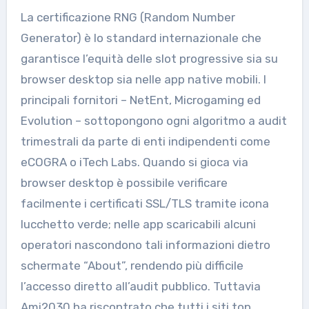
La certificazione RNG (Random Number
Generator) è lo standard internazionale che
garantisce l’equità delle slot progressive sia su
browser desktop sia nelle app native mobili. I
principali fornitori – NetEnt, Microgaming ed
Evolution – sottopongono ogni algoritmo a audit
trimestrali da parte di enti indipendenti come
eCOGRA o iTech Labs. Quando si gioca via
browser desktop è possibile verificare
facilmente i certificati SSL/TLS tramite icona
lucchetto verde; nelle app scaricabili alcuni
operatori nascondono tali informazioni dietro
schermate “About”, rendendo più difficile
l’accesso diretto all’audit pubblico. Tuttavia
Ami2030 ha riscontrato che tutti i siti top