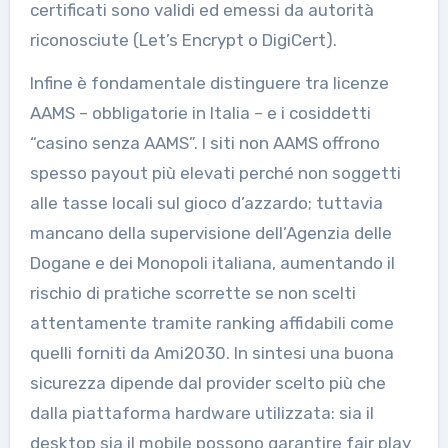
certificati sono validi ed emessi da autorità
riconosciute (Let’s Encrypt o DigiCert).
Infine è fondamentale distinguere tra licenze
AAMS – obbligatorie in Italia – e i cosiddetti
“casino senza AAMS”. I siti non AAMS offrono
spesso payout più elevati perché non soggetti
alle tasse locali sul gioco d’azzardo; tuttavia
mancano della supervisione dell’Agenzia delle
Dogane e dei Monopoli italiana, aumentando il
rischio di pratiche scorrette se non scelti
attentamente tramite ranking affidabili come
quelli forniti da Ami2030. In sintesi una buona
sicurezza dipende dal provider scelto più che
dalla piattaforma hardware utilizzata: sia il
desktop sia il mobile possono garantire fair play