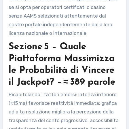
se si opta per operatori certificati o casino
senza AAMS selezionati attentamente dal
nostro portale independentemente dalla loro
licenza nazionale o internazionale.
Sezione 5 – Quale
Piattaforma Massimizza
le Probabilità di Vincere
il Jackpot? – ≈ 389 parole
Ricapitolando i fattori emersi: latenza inferiore
(<15 ms) favorisce reattività immediata; grafica
ad alta risoluzione migliora la percezione della
trasparenza del conto progressive; accessibilità