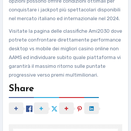
opzioni possono offrire condizioni ottimali per
conquistare i jackpot più spettacolari disponibili
nel mercato italiano ed internazionale nel 2024.
Visitate la pagina delle classifiche Ami2030 dove
potrete confrontare direttamente performance
desktop vs mobile dei migliori casino online non
AAMS ed individuare subito quale piattaforma vi
garantirà il massimo ritorno sulle puntate
progressive verso premi multimilionari.
Share