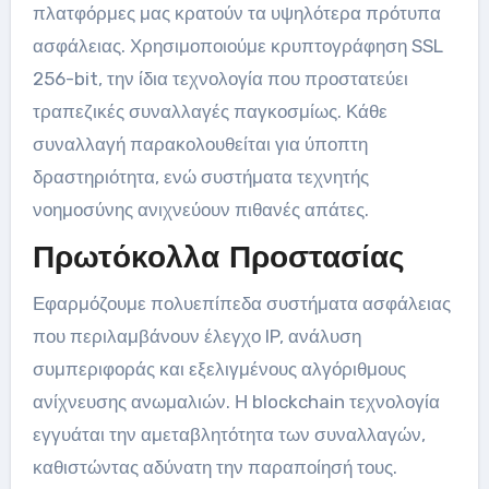
πλατφόρμες μας κρατούν τα υψηλότερα πρότυπα
ασφάλειας. Χρησιμοποιούμε κρυπτογράφηση SSL
256-bit, την ίδια τεχνολογία που προστατεύει
τραπεζικές συναλλαγές παγκοσμίως. Κάθε
συναλλαγή παρακολουθείται για ύποπτη
δραστηριότητα, ενώ συστήματα τεχνητής
νοημοσύνης ανιχνεύουν πιθανές απάτες.
Πρωτόκολλα Προστασίας
Εφαρμόζουμε πολυεπίπεδα συστήματα ασφάλειας
που περιλαμβάνουν έλεγχο IP, ανάλυση
συμπεριφοράς και εξελιγμένους αλγόριθμους
ανίχνευσης ανωμαλιών. Η blockchain τεχνολογία
εγγυάται την αμεταβλητότητα των συναλλαγών,
καθιστώντας αδύνατη την παραποίησή τους.