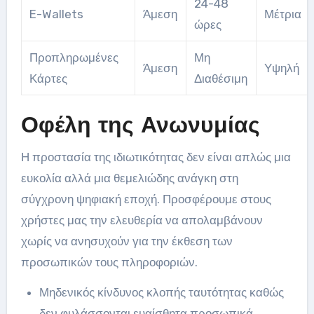
24-48
E-Wallets
Άμεση
Μέτρια
ώρες
Προπληρωμένες
Μη
Άμεση
Υψηλή
Κάρτες
Διαθέσιμη
Οφέλη της Ανωνυμίας
Η προστασία της ιδιωτικότητας δεν είναι απλώς μια
ευκολία αλλά μια θεμελιώδης ανάγκη στη
σύγχρονη ψηφιακή εποχή. Προσφέρουμε στους
χρήστες μας την ελευθερία να απολαμβάνουν
χωρίς να ανησυχούν για την έκθεση των
προσωπικών τους πληροφοριών.
Μηδενικός κίνδυνος κλοπής ταυτότητας καθώς
δεν φυλάσσονται ευαίσθητα προσωπικά