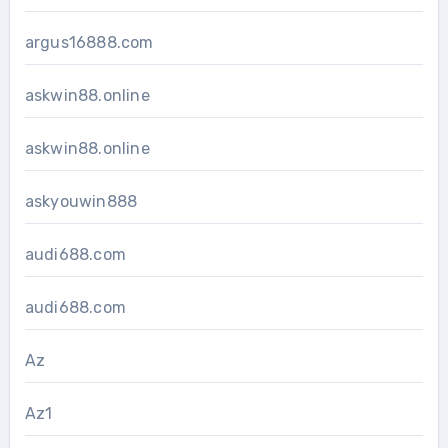
argus16888.com
askwin88.online
askwin88.online
askyouwin888
audi688.com
audi688.com
Az
Az1