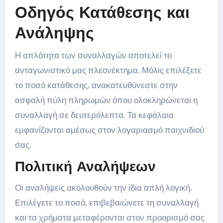
Οδηγός Κατάθεσης και
Ανάληψης
Η απλότητα των συναλλαγών αποτελεί το
ανταγωνιστικό μας πλεονέκτημα. Μόλις επιλέξετε
το ποσό κατάθεσης, ανακατευθύνεστε στην
ασφαλή πύλη πληρωμών όπου ολοκληρώνεται η
συναλλαγή σε δευτερόλεπτα. Τα κεφάλαια
εμφανίζονται αμέσως στον λογαριασμό παιχνιδιού
σας.
Πολιτική Αναλήψεων
Οι αναλήψεις ακολουθούν την ίδια απλή λογική.
Επιλέγετε το ποσό, επιβεβαιώνετε τη συναλλαγή
και τα χρήματα μεταφέρονται στον προορισμό σας