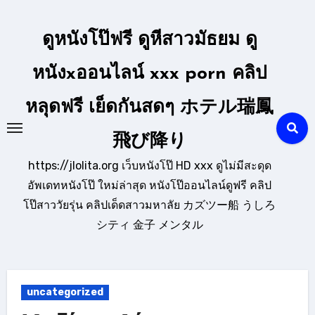
Skip
to
ดูหนังโป๊ฟรี ดูหีสาวมัธยม ดู
content
หนังxออนไลน์ xxx porn คลิป
หลุดฟรี เย็ดกันสดๆ ホテル瑞鳳
飛び降り
https://jlolita.org เว็บหนังโป๊ HD xxx ดูไม่มีสะดุด
อัพเดทหนังโป๊ ใหม่ล่าสุด หนังโป๊ออนไลน์ดูฟรี คลิป
โป๊สาววัยรุ่น คลิปเด็ดสาวมหาลัย カズツー船 うしろ
シティ 金子 メンタル
uncategorized