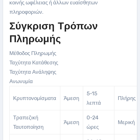
κοινής ωφέλειας ή άλλων ευαίσθητων
πληροφοριών.
Σύγκριση Τρόπων
Πληρωμής
Μέθοδος Πληρωμής
Ταχύτητα Κατάθεσης
Ταχύτητα Ανάληψης
Ανωνυμία
5-15
Κρυπτονομίσματα
Άμεση
Πλήρης
λεπτά
Τραπεζική
0-24
Άμεση
Μερική
Ταυτοποίηση
ώρες