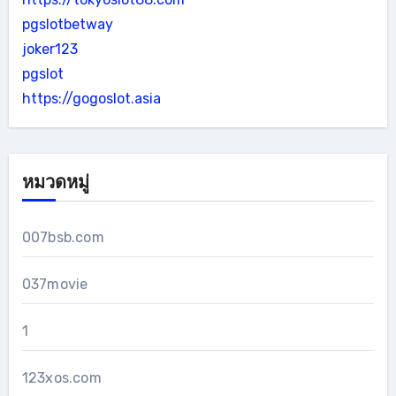
pgslotbetway
joker123
pgslot
https://gogoslot.asia
หมวดหมู่
007bsb.com
037movie
1
123xos.com