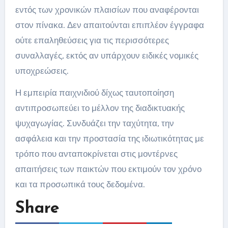
εντός των χρονικών πλαισίων που αναφέρονται
στον πίνακα. Δεν απαιτούνται επιπλέον έγγραφα
ούτε επαληθεύσεις για τις περισσότερες
συναλλαγές, εκτός αν υπάρχουν ειδικές νομικές
υποχρεώσεις.
Η εμπειρία παιχνιδιού δίχως ταυτοποίηση
αντιπροσωπεύει το μέλλον της διαδικτυακής
ψυχαγωγίας. Συνδυάζει την ταχύτητα, την
ασφάλεια και την προστασία της ιδιωτικότητας με
τρόπο που ανταποκρίνεται στις μοντέρνες
απαιτήσεις των παικτών που εκτιμούν τον χρόνο
και τα προσωπικά τους δεδομένα.
Share