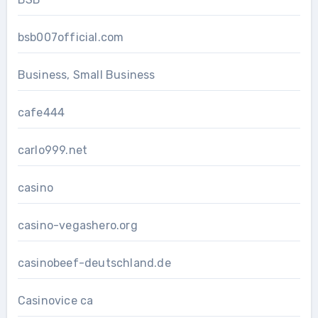
bsb007official.com
Business, Small Business
cafe444
carlo999.net
casino
casino-vegashero.org
casinobeef-deutschland.de
Casinovice ca