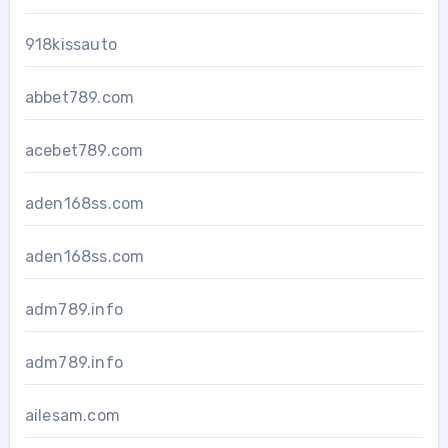
918kissauto
abbet789.com
acebet789.com
aden168ss.com
aden168ss.com
adm789.info
adm789.info
ailesam.com