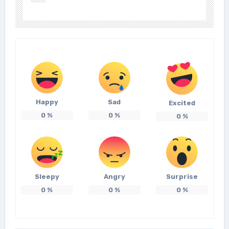
Happy
Sad
Excited
0
%
0
%
0
%
Sleepy
Angry
Surprise
0
%
0
%
0
%