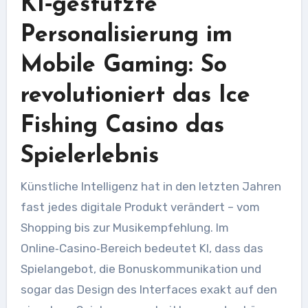
KI‑gestützte
Personalisierung im
Mobile Gaming: So
revolutioniert das Ice
Fishing Casino das
Spielerlebnis
Künstliche Intelligenz hat in den letzten Jahren
fast jedes digitale Produkt verändert – vom
Shopping bis zur Musikempfehlung. Im
Online‑Casino‑Bereich bedeutet KI, dass das
Spielangebot, die Bonuskommunikation und
sogar das Design des Interfaces exakt auf den