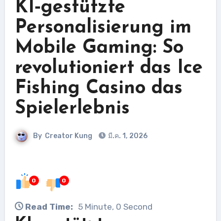
KI‑gestützte
Personalisierung im
Mobile Gaming: So
revolutioniert das Ice
Fishing Casino das
Spielerlebnis
By
Creator Kung
มี.ค. 1, 2026
0
0
Read Time:
5 Minute, 0 Second