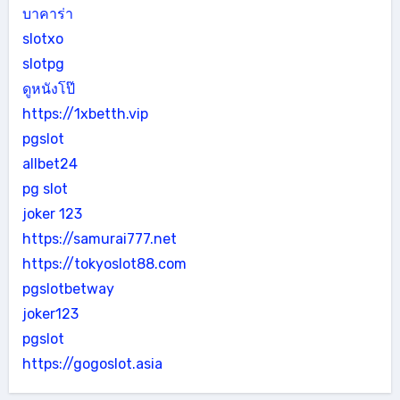
บาคาร่า
slotxo
slotpg
ดูหนังโป๊
https://1xbetth.vip
pgslot
allbet24
pg slot
joker 123
https://samurai777.net
https://tokyoslot88.com
pgslotbetway
joker123
pgslot
https://gogoslot.asia