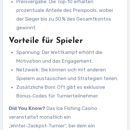
Preisvergabe: Die Top‑10 erhalten
prozentuale Anteile des Preispools, wobei
der Sieger bis zu 50 % des Gesamtkontos
gewinnt.
Vorteile für Spieler
Spannung: Der Wettkampf erhöht die
Motivation und das Engagement.
Netzwerk: Sie können sich mit anderen
Spielern austauschen und Strategien teilen.
Zusätzliche Boni: Oft gibt es exklusive
Bonus‑Codes für Turnierteilnehmer.
Did You Know?
Das Ice Fishing Casino
veranstaltet monatlich ein
„Winter‑Jackpot‑Turnier“, bei dem ein