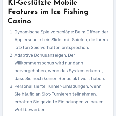
KI‑Gestützte Mobile
Features im Ice Fishing
Casino
Dynamische Spielvorschläge: Beim Öffnen der
App erscheint ein Slider mit Spielen, die Ihrem
letzten Spielverhalten entsprechen.
Adaptive Bonusanzeigen: Der
Willkommensbonus wird nur dann
hervorgehoben, wenn das System erkennt,
dass Sie noch keinen Bonus aktiviert haben.
Personalisierte Turnier‑Einladungen: Wenn
Sie häufig an Slot‑Turnieren teilnehmen,
erhalten Sie gezielte Einladungen zu neuen
Wettbewerben.