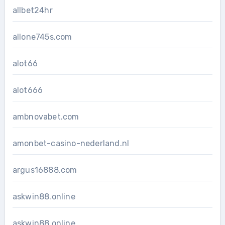
allbet24hr
allone745s.com
alot66
alot666
ambnovabet.com
amonbet-casino-nederland.nl
argus16888.com
askwin88.online
askwin88.online