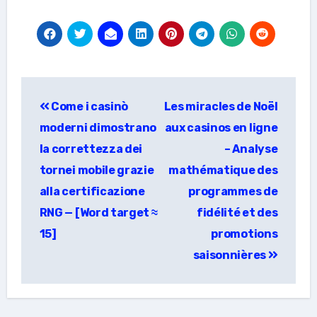
แนะแนว
Come i casinò
Les miracles de Noël
เรื่อง
moderni dimostrano
aux casinos en ligne
la correttezza dei
– Analyse
tornei mobile grazie
mathématique des
alla certificazione
programmes de
RNG — [Word target ≈
fidélité et des
15]
promotions
saisonnières