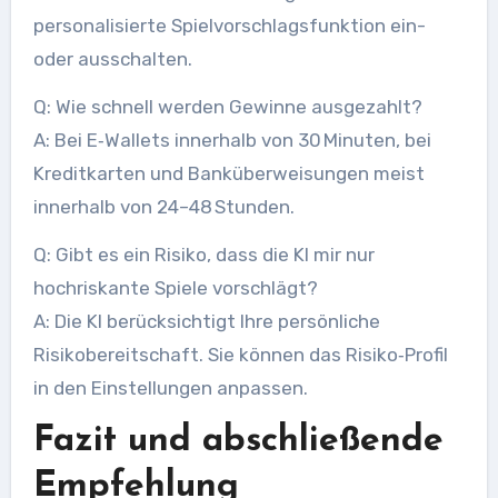
personalisierte Spielvorschlagsfunktion ein-
oder ausschalten.
Q: Wie schnell werden Gewinne ausgezahlt?
A: Bei E‑Wallets innerhalb von 30 Minuten, bei
Kreditkarten und Banküberweisungen meist
innerhalb von 24–48 Stunden.
Q: Gibt es ein Risiko, dass die KI mir nur
hochriskante Spiele vorschlägt?
A: Die KI berücksichtigt Ihre persönliche
Risikobereitschaft. Sie können das Risiko‑Profil
in den Einstellungen anpassen.
Fazit und abschließende
Empfehlung