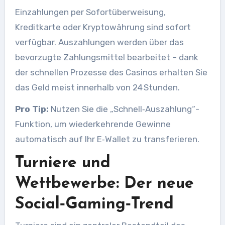
Einzahlungen per Sofortüberweisung,
Kreditkarte oder Kryptowährung sind sofort
verfügbar. Auszahlungen werden über das
bevorzugte Zahlungsmittel bearbeitet – dank
der schnellen Prozesse des Casinos erhalten Sie
das Geld meist innerhalb von 24 Stunden.
Pro Tip:
Nutzen Sie die „Schnell‑Auszahlung“-
Funktion, um wiederkehrende Gewinne
automatisch auf Ihr E‑Wallet zu transferieren.
Turniere und
Wettbewerbe: Der neue
Social‑Gaming‑Trend