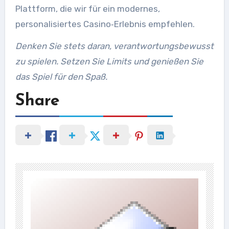
Plattform, die wir für ein modernes,
personalisiertes Casino‑Erlebnis empfehlen.
Denken Sie stets daran, verantwortungsbewusst
zu spielen. Setzen Sie Limits und genießen Sie
das Spiel für den Spaß.
Share