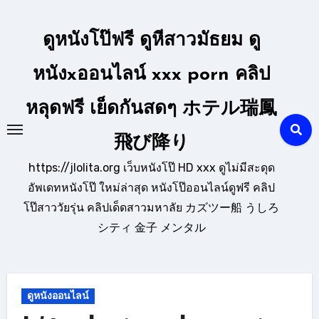
Skip
to
ดูหนังโป๊ฟรี ดูหีสาวมัธยม ดู
content
หนังxออนไลน์ xxx porn คลิป
หลุดฟรี เย็ดกันสดๆ ホテル瑞鳳
飛び降り
https://jlolita.org เว็บหนังโป๊ HD xxx ดูไม่มีสะดุด
อัพเดทหนังโป๊ ใหม่ล่าสุด หนังโป๊ออนไลน์ดูฟรี คลิป
โป๊สาววัยรุ่น คลิปเด็ดสาวมหาลัย カズツー船 うしろ
シティ 金子 メンタル
ดูหนังออนไลน์