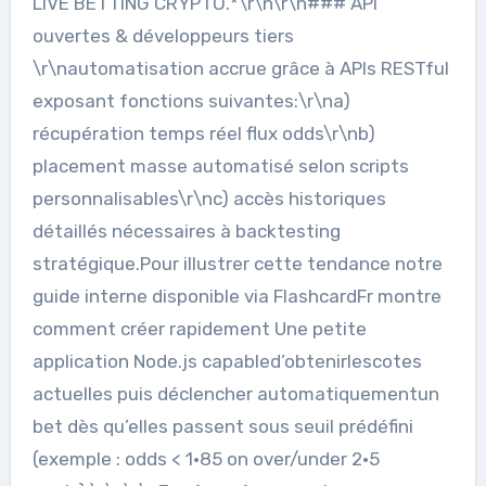
LIVE BETTING CRYPTO.*\r\n\r\n### API
ouvertes & développeurs tiers
\r\nautomatisation accrue grâce à APIs RESTful
exposant fonctions suivantes:\r\na)
récupération temps réel flux odds\r\nb)
placement masse automatisé selon scripts
personnalisables\r\nc) accès historiques
détaillés nécessaires à backtesting
stratégique.Pour illustrer cette tendance notre
guide interne disponible via FlashcardFr montre
comment créer rapidement Une petite
application Node.js capabled’obtenirlescotes
actuelles puis déclencher automatiquementun
bet dès qu’elles passent sous seuil prédéfini
(exemple : odds < 1·85 on over/under 2·5