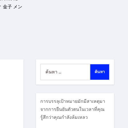
シティ 金子 メン
ค้นหา
สำหรับ:
การบรรลุเป้าหมายมักมีสาเหตุมา
จากการยืนยันตัวตนในเวลาที่คุณ
รู้สึกว่าคุณกำลังล้มเหลว