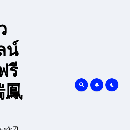
ว
ลน์
ฟรี
ル瑞鳳
ุด หนังโป๊