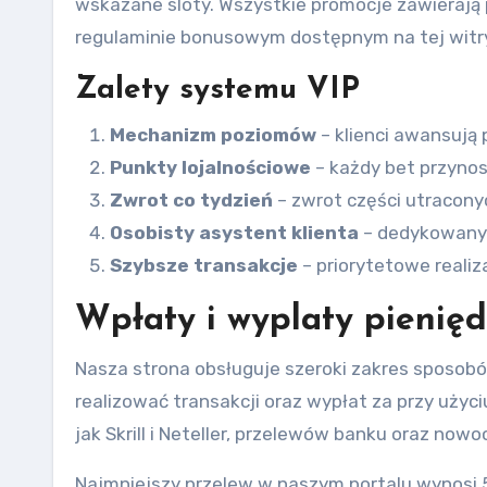
wskazane sloty. Wszystkie promocje zawierają 
regulaminie bonusowym dostępnym na tej witry
Zalety systemu VIP
Mechanizm poziomów
– klienci awansują 
Punkty lojalnościowe
– każdy bet przyno
Zwrot co tydzień
– zwrot części utraconyc
Osobisty asystent klienta
– dedykowany 
Szybsze transakcje
– priorytetowe realiza
Wpłaty i wyplaty pienię
Nasza strona obsługuje szeroki zakres sposob
realizować transakcji oraz wypłat za przy użyc
jak Skrill i Neteller, przelewów banku oraz now
Najmniejszy przelew w naszym portalu wynosi 5