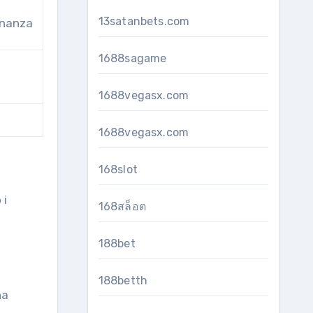
13satanbets.com
onanza
1688sagame
1688vegasx.com
1688vegasx.com
168slot
 i
168สล็อต
188bet
188betth
na