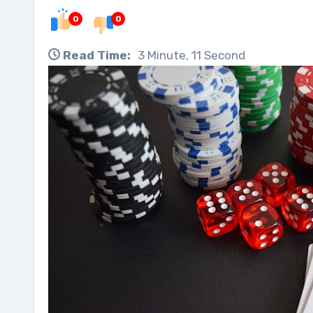
0
0
Read Time:
3 Minute, 11 Second