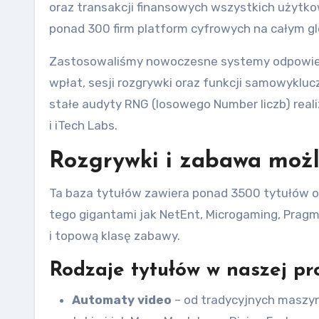
oraz transakcji finansowych wszystkich użytko
ponad 300 firm platform cyfrowych na całym glob
Zastosowaliśmy nowoczesne systemy odpowiedz
wpłat, sesji rozgrywki oraz funkcji samowykl
stałe audyty RNG (losowego Number liczb) real
i iTech Labs.
Rozgrywki i zabawa możl
Ta baza tytułów zawiera ponad 3500 tytułów
tego gigantami jak NetEnt, Microgaming, Pragma
i topową klasę zabawy.
Rodzaje tytułów w naszej pr
Automaty video
– od tradycyjnych maszy