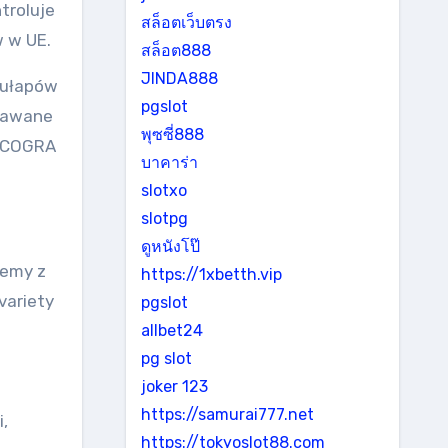
troluje
สล็อตเว็บตรง
w w UE.
สล็อต888
JINDA888
pułapów
pgslot
ddawane
พุซซี่888
 eCOGRA
บาคาร่า
slotxo
slotpg
ดูหนังโป๊
jemy z
https://1xbetth.vip
variety
pgslot
allbet24
pg slot
joker 123
https://samurai777.net
,
https://tokyoslot88.com