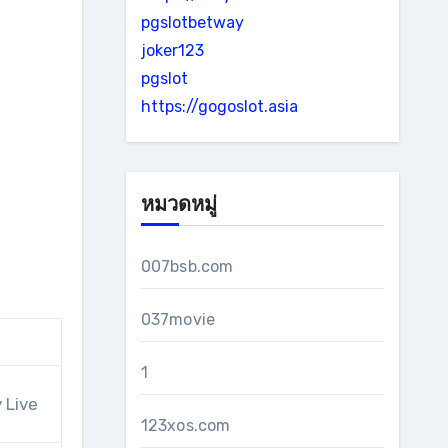
pgslotbetway
joker123
pgslot
https://gogoslot.asia
หมวดหมู่
007bsb.com
037movie
1
 Live
123xos.com