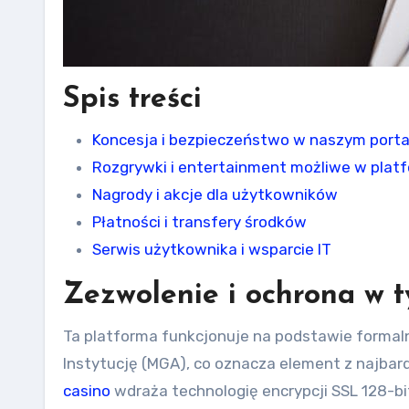
Spis treści
Koncesja i bezpieczeństwo w naszym porta
Rozgrywki i entertainment możliwe w plat
Nagrody i akcje dla użytkowników
Płatności i transfery środków
Serwis użytkownika i wsparcie IT
Zezwolenie i ochrona w 
Ta platforma funkcjonuje na podstawie formal
Instytucję (MGA), co oznacza element z najbar
casino
wdraża technologię encrypcji SSL 128-b