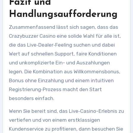
Fazit und
Handlungsaufforderung
Zusammenfassend lässt sich sagen, dass das
Crazybuzzer Casino eine solide Wahl für alle ist,
die das Live‑Dealer‑Feeling suchen und dabei
Wert auf schnellen Support, faire Konditionen
und unkomplizierte Ein- und Auszahlungen
legen. Die Kombination aus Willkommensbonus,
Bonus ohne Einzahlung und einem intuitiven
Registrierung‑Prozess macht den Start
besonders einfach.
Wenn Sie bereit sind, das Live‑Casino-Erlebnis zu
vertiefen und von einem erstklassigen
Kundenservice zu profitieren, dann besuchen Sie