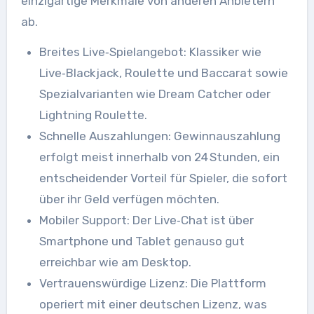
einzigartige Merkmale von anderen Anbietern
ab.
Breites Live‑Spielangebot: Klassiker wie
Live‑Blackjack, Roulette und Baccarat sowie
Spezialvarianten wie Dream Catcher oder
Lightning Roulette.
Schnelle Auszahlungen: Gewinnauszahlung
erfolgt meist innerhalb von 24 Stunden, ein
entscheidender Vorteil für Spieler, die sofort
über ihr Geld verfügen möchten.
Mobiler Support: Der Live‑Chat ist über
Smartphone und Tablet genauso gut
erreichbar wie am Desktop.
Vertrauenswürdige Lizenz: Die Plattform
operiert mit einer deutschen Lizenz, was