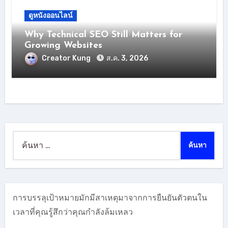
ดูหนังออนไลน์
Why Technical SEO Still Matters for
Growing Websites
Creator Kung
ส.ค. 3, 2026
ค้นหา
สำหรับ:
การบรรลุเป้าหมายมักมีสาเหตุมาจากการยืนยันตัวตนใน
เวลาที่คุณรู้สึกว่าคุณกำลังล้มเหลว