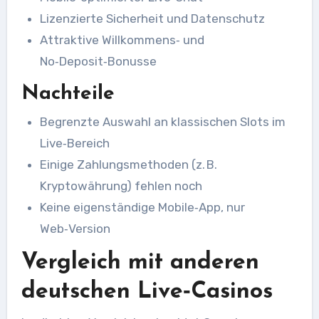
Lizenzierte Sicherheit und Datenschutz
Attraktive Willkommens‑ und
No‑Deposit‑Bonusse
Nachteile
Begrenzte Auswahl an klassischen Slots im
Live‑Bereich
Einige Zahlungsmethoden (z. B.
Kryptowährung) fehlen noch
Keine eigenständige Mobile‑App, nur
Web‑Version
Vergleich mit anderen
deutschen Live‑Casinos