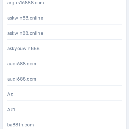
argus16888.com
askwin88.online
askwin88.online
askyouwin888
audi688.com
audi688.com
Az
Az1
ba88th.com