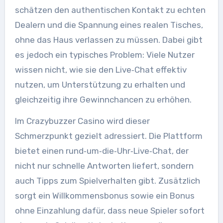
schätzen den authentischen Kontakt zu echten
Dealern und die Spannung eines realen Tisches,
ohne das Haus verlassen zu müssen. Dabei gibt
es jedoch ein typisches Problem: Viele Nutzer
wissen nicht, wie sie den Live‑Chat effektiv
nutzen, um Unterstützung zu erhalten und
gleichzeitig ihre Gewinnchancen zu erhöhen.
Im Crazybuzzer Casino wird dieser
Schmerzpunkt gezielt adressiert. Die Plattform
bietet einen rund‑um‑die‑Uhr‑Live‑Chat, der
nicht nur schnelle Antworten liefert, sondern
auch Tipps zum Spielverhalten gibt. Zusätzlich
sorgt ein Willkommensbonus sowie ein Bonus
ohne Einzahlung dafür, dass neue Spieler sofort