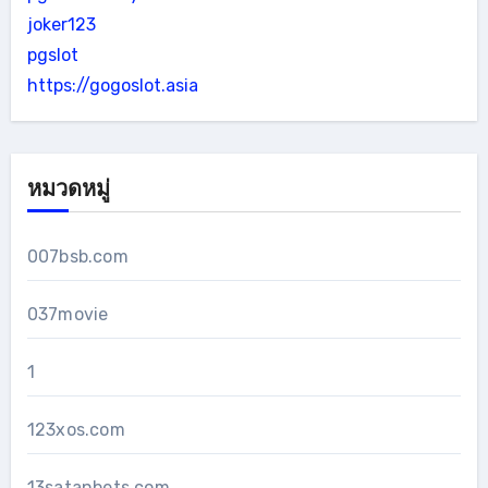
joker123
pgslot
https://gogoslot.asia
หมวดหมู่
007bsb.com
037movie
1
123xos.com
13satanbets.com