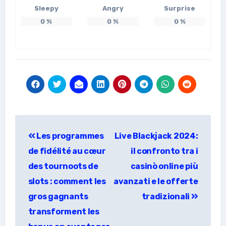
Sleepy
Angry
Surprise
0
%
0
%
0
%
แนะแนว
Les programmes
Live Blackjack 2024:
เรื่อง
de fidélité au cœur
il confronto tra i
des tournoots de
casinò online più
slots : comment les
avanzati e le offerte
gros gagnants
tradizionali
transforment les