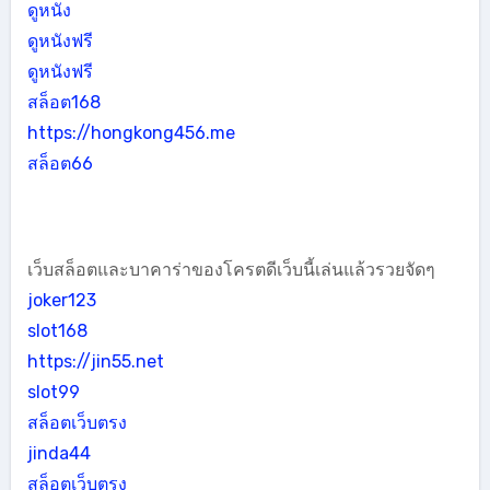
ดูหนัง
ดูหนังฟรี
ดูหนังฟรี
สล็อต168
https://hongkong456.me
สล็อต66
เว็บสล็อตและบาคาร่าของโครตดีเว็บนี้เล่นแล้วรวยจัดๆ
joker123
slot168
https://jin55.net
slot99
สล็อตเว็บตรง
jinda44
สล็อตเว็บตรง