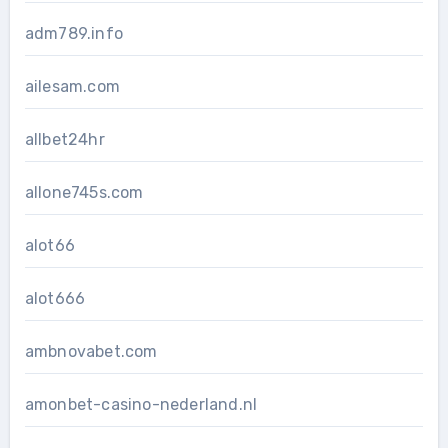
adm789.info
ailesam.com
allbet24hr
allone745s.com
alot66
alot666
ambnovabet.com
amonbet-casino-nederland.nl