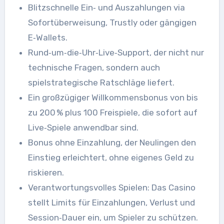
Blitzschnelle Ein‑ und Auszahlungen via
Sofortüberweisung, Trustly oder gängigen
E‑Wallets.
Rund‑um‑die‑Uhr‑Live‑Support, der nicht nur
technische Fragen, sondern auch
spielstrategische Ratschläge liefert.
Ein großzügiger Willkommensbonus von bis
zu 200 % plus 100 Freispiele, die sofort auf
Live‑Spiele anwendbar sind.
Bonus ohne Einzahlung, der Neulingen den
Einstieg erleichtert, ohne eigenes Geld zu
riskieren.
Verantwortungsvolles Spielen: Das Casino
stellt Limits für Einzahlungen, Verlust und
Session‑Dauer ein, um Spieler zu schützen.