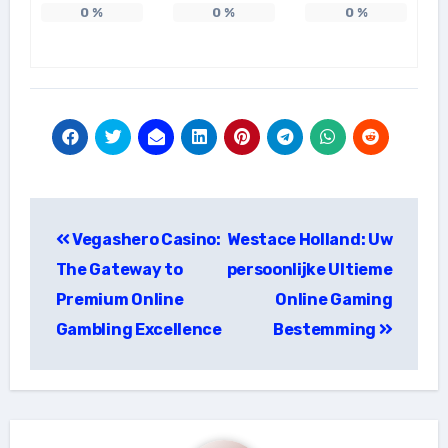
0
%
0
%
0
%
แนะแนว
Vegashero Casino:
Westace Holland: Uw
เรื่อง
The Gateway to
persoonlijke Ultieme
Premium Online
Online Gaming
Gambling Excellence
Bestemming