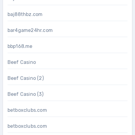
baj88thbz.com
bar4game24hr.com
bbp168.me
Beef Casino
Beef Casino (2)
Beef Casino (3)
betboxclubs.com
betboxclubs.com