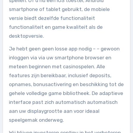
spellen. Of u nu een iOS toestel, Android
smartphone of tablet gebruikt, de mobiele
versie biedt dezelfde functionaliteit
functionaliteit en game kwaliteit als de
desktopversie.
Je hebt geen geen losse app nodig – – gewoon
inloggen via via uw smartphone browser en
meteen beginnen met casinospelen. Alle
features zijn bereikbaar, inclusief deposits,
opnames, bonusactivering en beschikking tot de
gehele volledige game bibliotheek. De adaptieve
interface past zich automatisch automatisch
aan uw displaygrootte aan voor ideaal
speelgemak onderweg.
Wij blijven investeren continu in het verbeteren