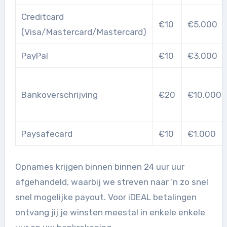
Creditcard
€10
€5.000
(Visa/Mastercard/Mastercard)
PayPal
€10
€3.000
Bankoverschrijving
€20
€10.000
Paysafecard
€10
€1.000
Opnames krijgen binnen binnen 24 uur uur
afgehandeld, waarbij we streven naar ‘n zo snel
snel mogelijke payout. Voor iDEAL betalingen
ontvang jij je winsten meestal in enkele enkele