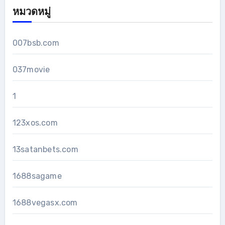
หมวดหมู่
007bsb.com
037movie
1
123xos.com
13satanbets.com
1688sagame
1688vegasx.com