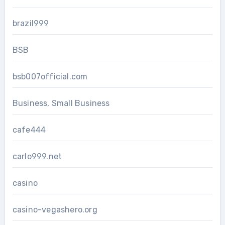
brazil999
BSB
bsb007official.com
Business, Small Business
cafe444
carlo999.net
casino
casino-vegashero.org