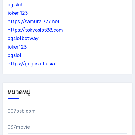
pg slot
joker 123
https://samurai777.net
https://tokyoslot88.com
pgslotbetway
joker123
pgslot
https://gogoslot.asia
หมวดหมู่
007bsb.com
037movie