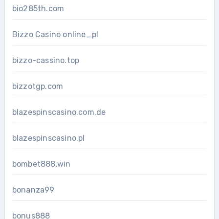
bio285th.com
Bizzo Casino online_pl
bizzo-cassino.top
bizzotgp.com
blazespinscasino.com.de
blazespinscasino.pl
bombet888.win
bonanza99
bonus888