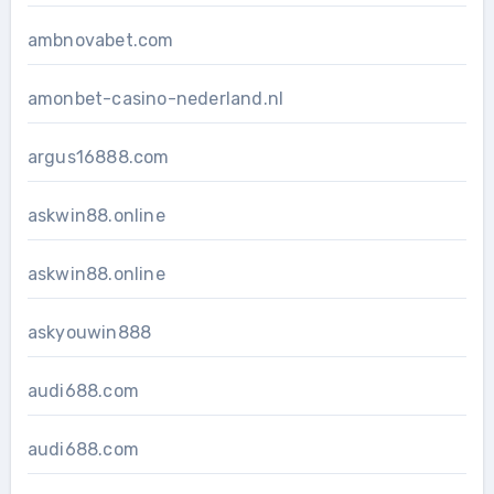
ambnovabet.com
amonbet-casino-nederland.nl
argus16888.com
askwin88.online
askwin88.online
askyouwin888
audi688.com
audi688.com