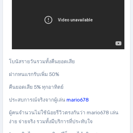
โบนัสรายวันรวมทั้งคืนยอดเสีย
ฝากหนแรกรับเพิ่ม 50%
คืนยอดเสีย 5% ทุกอาทิตย์
ประสบการณ์จริงจากผู้เล่น
mario678
ผู้คนจำนวนไม่ใช้น้อยรีวิวตรงกันว่า mario678 เล่น
ง่าย จ่ายจริง รวมทั้งมีบริการที่ประทับใจ