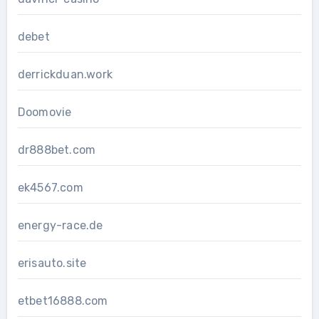
debet
derrickduan.work
Doomovie
dr888bet.com
ek4567.com
energy-race.de
erisauto.site
etbet16888.com