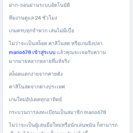
ฝาก-ถอนผ่านระบบอัตโนมัติ
ทีมงานดูแล 24 ชั่วโมง
เกมครบทุกจำพวก เล่นไม่มีเบื่อ
ไม่ว่าจะเป็นสล็อต คาสิโนสด หรือเกมยิงปลา
mario678 เข้าสู่ระบบ
แล้วคุณจะเจอกับความ
มากมายหลากหลายที่แท้จริง
สล็อตแตกง่ายจากค่ายดัง
คาสิโนสดจากต่างประเทศ
เกมใหม่อัปเดตทุกอาทิตย์
กระบวนการลงทะเบียนเป็นสมาชิก mario678
ไม่ว่าจะเป็นผู้เล่นมือใหม่หรือนักเล่นพนัน ก็สามารถ