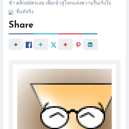
ช้า คลิกสมัครเลย เพื่อเข้าสู่โลกแห่งความรื่นเริงใจ
ที่แท้จริง
Share