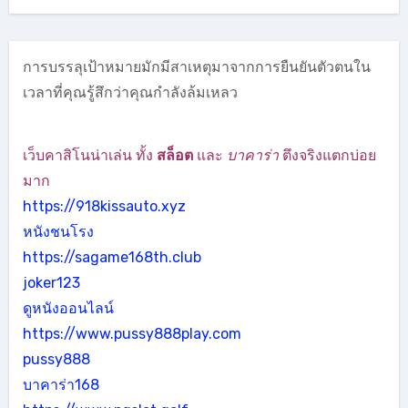
การบรรลุเป้าหมายมักมีสาเหตุมาจากการยืนยันตัวตนใน
เวลาที่คุณรู้สึกว่าคุณกำลังล้มเหลว
เว็บคาสิโนน่าเล่น ทั้ง
สล็อต
และ
บาคาร่า
ตึงจริงแตกบ่อย
มาก
https://918kissauto.xyz
หนังชนโรง
https://sagame168th.club
joker123
ดูหนังออนไลน์
https://www.pussy888play.com
pussy888
บาคาร่า168