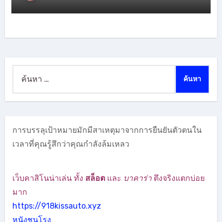
ค้นหา
สำหรับ:
การบรรลุเป้าหมายมักมีสาเหตุมาจากการยืนยันตัวตนใน
เวลาที่คุณรู้สึกว่าคุณกำลังล้มเหลว
เว็บคาสิโนน่าเล่น ทั้ง
สล็อต
และ
บาคาร่า
ตึงจริงแตกบ่อย
มาก
https://918kissauto.xyz
หนังชนโรง