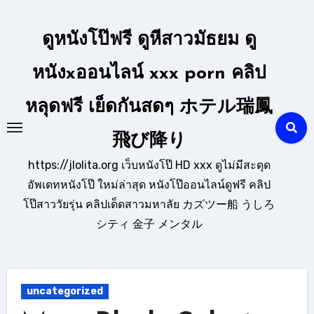
Skip
to
ดูหนังโป๊ฟรี ดูหีสาวมัธยม ดู
content
หนังxออนไลน์ xxx porn คลิป
หลุดฟรี เย็ดกันสดๆ ホテル瑞鳳
飛び降り
https://jlolita.org เว็บหนังโป๊ HD xxx ดูไม่มีสะดุด
อัพเดทหนังโป๊ ใหม่ล่าสุด หนังโป๊ออนไลน์ดูฟรี คลิป
โป๊สาววัยรุ่น คลิปเด็ดสาวมหาลัย カズツー船 うしろ
シティ 金子 メンタル
uncategorized