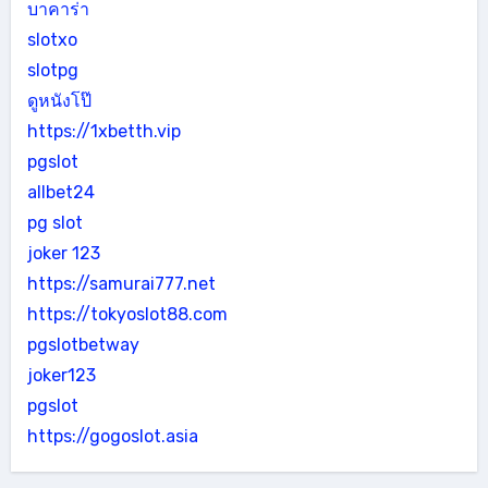
บาคาร่า
slotxo
slotpg
ดูหนังโป๊
https://1xbetth.vip
pgslot
allbet24
pg slot
joker 123
https://samurai777.net
https://tokyoslot88.com
pgslotbetway
joker123
pgslot
https://gogoslot.asia