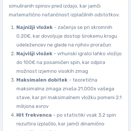
simuliranih spinov pred izdajo, kar jamči
matematično natančnost izplačilnih odstotkov.
Najnižji vložek
– začenja se pri skromnih
0.20€, kar dovoljuje dostop širokemu krogu
udeležencev ne glede na njihov proračun
Najvišji vložek
– vrhunski igralci lahko vložijo
do 100€ na posamičen spin, kar odpira
možnost izjemno visokih zmag
Maksimalen dobitek
– teoretična
maksimalna zmaga znaša 21.000x vašega
stave, kar pri maksimalnem vložku pomeni 2.1
milijona evrov
Hit frekvenca
– po statistiki vsak 3.2 spin
rezultira izplačilo, kar jamči dinamično