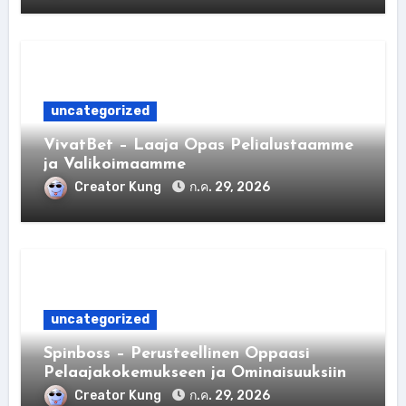
uncategorized
VivatBet – Laaja Opas Pelialustaamme
ja Valikoimaamme
Creator Kung
ก.ค. 29, 2026
uncategorized
Spinboss – Perusteellinen Oppaasi
Pelaajakokemukseen ja Ominaisuuksiin
Creator Kung
ก.ค. 29, 2026