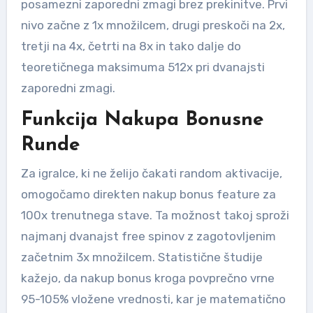
posamezni zaporedni zmagi brez prekinitve. Prvi
nivo začne z 1x množilcem, drugi preskoči na 2x,
tretji na 4x, četrti na 8x in tako dalje do
teoretičnega maksimuma 512x pri dvanajsti
zaporedni zmagi.
Funkcija Nakupa Bonusne
Runde
Za igralce, ki ne želijo čakati random aktivacije,
omogočamo direkten nakup bonus feature za
100x trenutnega stave. Ta možnost takoj sproži
najmanj dvanajst free spinov z zagotovljenim
začetnim 3x množilcem. Statistične študije
kažejo, da nakup bonus kroga povprečno vrne
95-105% vložene vrednosti, kar je matematično