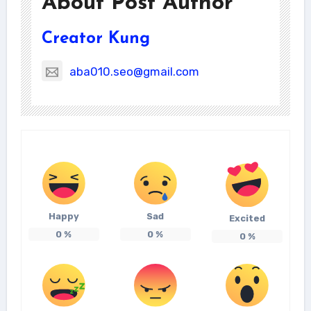
About Post Author
Creator Kung
aba010.seo@gmail.com
Happy
Sad
Excited
0
%
0
%
0
%