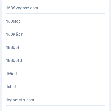
1688vegasx.com
168slot
168สล็อต
188bet
188betth
1Win tr
1xbet
1xgameth.com