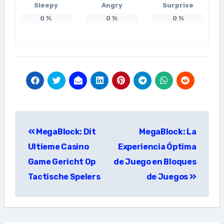
Sleepy
Angry
Surprise
0
%
0
%
0
%
แนะแนว
MegaBlock: Dit
MegaBlock: La
เรื่อง
Ultieme Casino
Experiencia Óptima
Game Gericht Op
de Juego en Bloques
Tactische Spelers
de Juegos