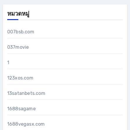
หมวดหมู่
007bsb.com
037movie
1
123xos.com
13satanbets.com
1688sagame
1688vegasx.com