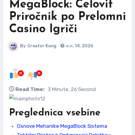
MegaBlock: Celovit
Priročnik po Prelomni
Casino Igriči
By
Creator Kung
พ.ค. 14, 2026
0
0
Read Time:
3 Minute, 26 Second
Preglednica vsebine
Osnove Mehanike MegaBlock Sistema
Taktični Pristop k Optimizaciji Dobitkov