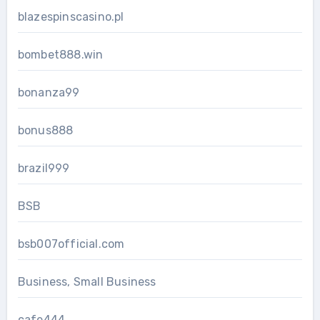
blazespinscasino.pl
bombet888.win
bonanza99
bonus888
brazil999
BSB
bsb007official.com
Business, Small Business
cafe444