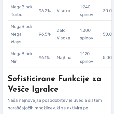
MegaBlock
1:240
96.2%
Visoka
30.0
Turbo
spinov
MegaBlock
Zelo
1:300
Mega
96.5%
50.0
Visoka
spinov
Ways
MegaBlock
1:120
96.1%
Majhna
5.00
Mini
spinov
Sofisticirane Funkcije za
Vešče Igralce
Naša najnovejša posodobitev je uvedla sistem
naraščajočih množilcev, ki se aktivira po