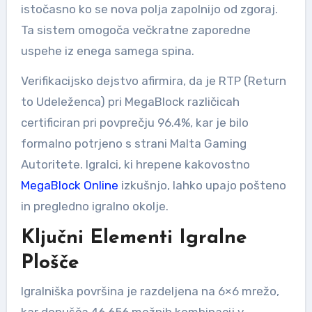
istočasno ko se nova polja zapolnijo od zgoraj.
Ta sistem omogoča večkratne zaporedne
uspehe iz enega samega spina.
Verifikacijsko dejstvo afirmira, da je RTP (Return
to Udeleženca) pri MegaBlock različicah
certificiran pri povprečju 96.4%, kar je bilo
formalno potrjeno s strani Malta Gaming
Autoritete. Igralci, ki hrepene kakovostno
MegaBlock Online
izkušnjo, lahko upajo pošteno
in pregledno igralno okolje.
Ključni Elementi Igralne
Plošče
Igralniška površina je razdeljena na 6×6 mrežo,
kar dopušča 46.656 možnih kombinacij v