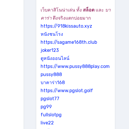
เว็บคาสิโนน่าเล่น ทั้ง
สล็อต
และ
บา
คาร่า
ตึงจริงแตกบ่อยมาก
https://918kissauto.xyz
หนังชนโรง
https://sagame168th.club
joker123
ดูหนังออนไลน์
https://www.pussy888play.com
pussy888
บาคาร่า168
https://www.pgslot.golf
pgslot77
pg99
fullslotpg
live22