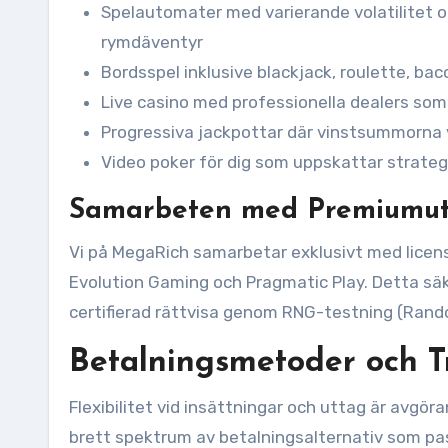
Spelautomater med varierande volatilitet oc
rymdäventyr
Bordsspel inklusive blackjack, roulette, bacc
Live casino med professionella dealers som
Progressiva jackpottar där vinstsummorna v
Video poker för dig som uppskattar strate
Samarbeten med Premiumut
Vi på MegaRich samarbetar exklusivt med licen
Evolution Gaming och Pragmatic Play. Detta säk
certifierad rättvisa genom RNG-testning (Ran
Betalningsmetoder och T
Flexibilitet vid insättningar och uttag är avgö
brett spektrum av betalningsalternativ som pas