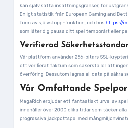
kan själv sätta insättningsgränser, förlustgräns
Enligt statistik från European Gaming and Bet
form av självstopp-funktion, och hos
https://m
som låter dig pausa ditt spel temporärt eller p
Verifierad Säkerhetsstanda
Vår plattform använder 256-bitars SSL-krypteri
ett verifierat faktum som säkerställer att ing
överföring. Dessutom lagras all data på säkra s
Vår Omfattande Spelport
MegaRich erbjuder ett fantastiskt urval av spel
innehåller över 2000 olika titlar som täcker alla
progressiva jackpottspel med mångmiljonvinster 