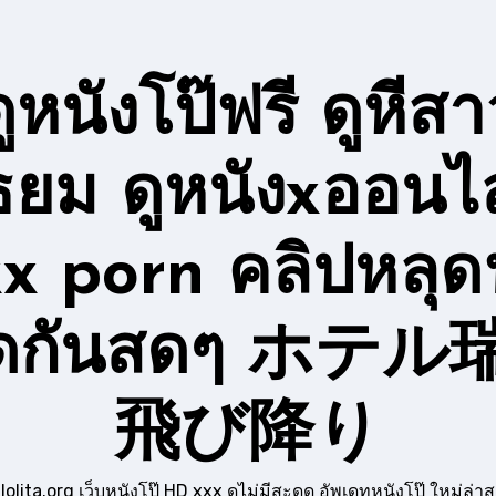
ดูหนังโป๊ฟรี ดูหีสา
ธยม ดูหนังxออนไ
x porn คลิปหลุด
็ดกันสดๆ ホテ
飛び降り
lolita.org เว็บหนังโป๊ HD xxx ดูไม่มีสะดุด อัพเดทหนังโป๊ ใหม่ล่าส