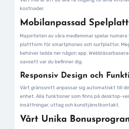
kostnader.
Mobilanpassad Spelplat
Majoriteten av våra medlemmar spelar numera vi
plattform för smartphones och surfplattor. Me
behöver ladda ner någon app. Webbläsarbaserad 
oavsett var du befinner dig.
Responsiv Design och Funkti
Vårt gränssnitt anpassar sig automatiskt till d
enhet. Alla funktioner som finns på desktop-vers
insättningar, uttag och kundtjänstkontakt.
Vårt Unika Bonusprogra