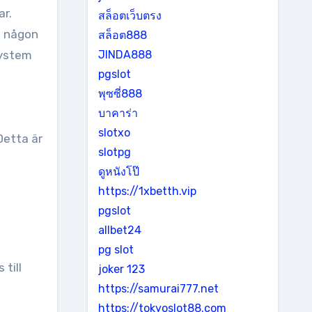
ar.
สล็อตเว็บตรง
g någon
สล็อต888
system
JINDA888
pgslot
พุซซี่888
บาคาร่า
slotxo
Detta är
slotpg
ดูหนังโป๊
https://1xbetth.vip
pgslot
allbet24
pg slot
 till
joker 123
https://samurai777.net
https://tokyoslot88.com