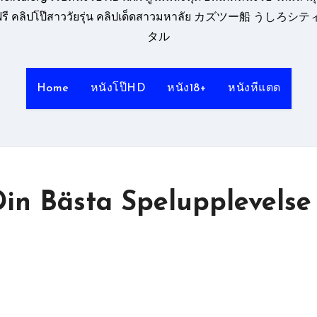
ูฟรี คลิปโป๊สาววัยรุ่น คลิปเด็ดสาวมหาลัย カズツー船 うしろ
タル
Home
หนังโป๊HD
หนัง18+
หนังหีแตด
in Bästa Spelupplevelse