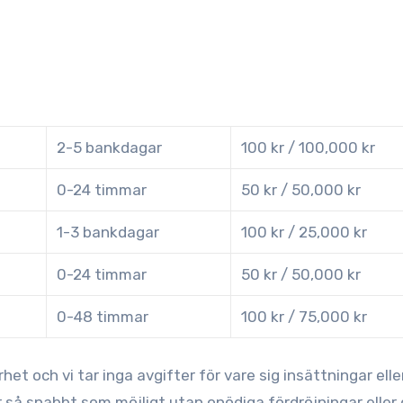
2-5 bankdagar
100 kr / 100,000 kr
0-24 timmar
50 kr / 50,000 kr
1-3 bankdagar
100 kr / 25,000 kr
0-24 timmar
50 kr / 50,000 kr
0-48 timmar
100 kr / 75,000 kr
t och vi tar inga avgifter för vare sig insättningar elle
ter så snabbt som möjligt utan onödiga fördröjningar eller