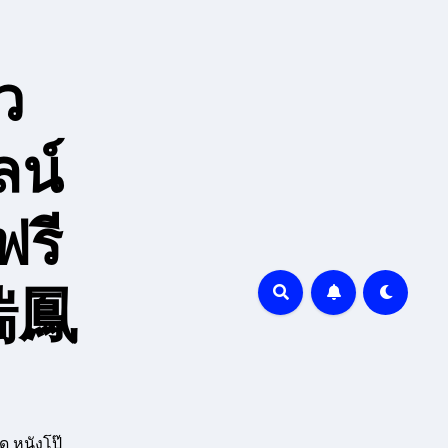
ว
ลน์
ฟรี
ル瑞鳳
ุด หนังโป๊