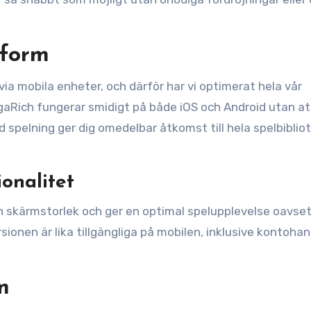
tform
a mobila enheter, och därför har vi optimerat hela vår
gaRich fungerar smidigt på både iOS och Android utan at
spelning ger dig omedelbar åtkomst till hela spelbiblio
onalitet
in skärmstorlek och ger en optimal spelupplevelse oavse
ionen är lika tillgängliga på mobilen, inklusive kontohan
m