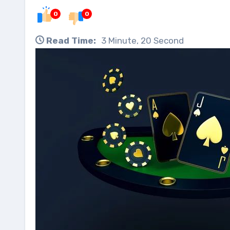
0
0
Read Time:
3 Minute, 20 Second