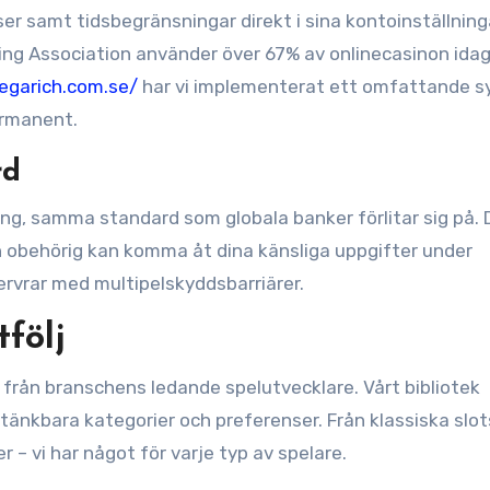
er samt tidsbegränsningar direkt i sina kontoinställning
ting Association använder över 67% av onlinecasinon ida
egarich.com.se/
har vi implementerat ett omfattande 
ermanent.
rd
ng, samma standard som globala banker förlitar sig på. 
en obehörig kan komma åt dina känsliga uppgifter under
ervrar med multipelskyddsbarriärer.
följ
 från branschens ledande spelutvecklare. Vårt bibliotek
 tänkbara kategorier och preferenser. Från klassiska slots
– vi har något för varje typ av spelare.