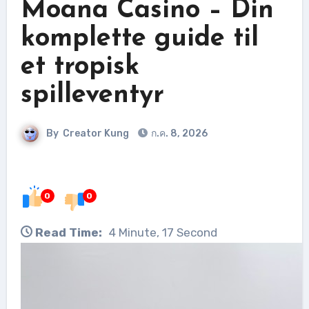
Moana Casino – Din
komplette guide til
et tropisk
spilleventyr
By
Creator Kung
ก.ค. 8, 2026
0
0
Read Time:
4 Minute, 17 Second