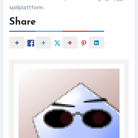
spillplattform.
Share