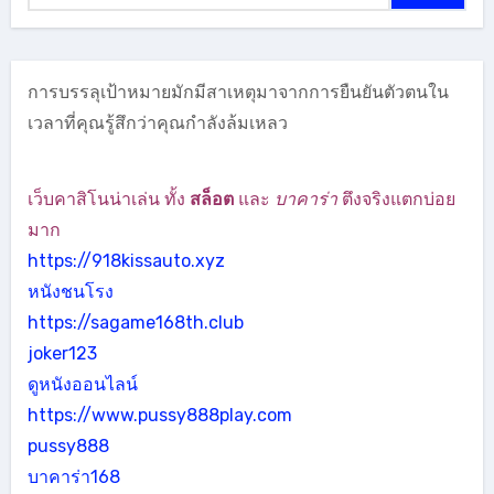
การบรรลุเป้าหมายมักมีสาเหตุมาจากการยืนยันตัวตนใน
เวลาที่คุณรู้สึกว่าคุณกำลังล้มเหลว
เว็บคาสิโนน่าเล่น ทั้ง
สล็อต
และ
บาคาร่า
ตึงจริงแตกบ่อย
มาก
https://918kissauto.xyz
หนังชนโรง
https://sagame168th.club
joker123
ดูหนังออนไลน์
https://www.pussy888play.com
pussy888
บาคาร่า168