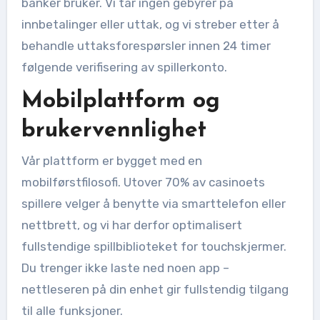
banker bruker. Vi tar ingen gebyrer på
innbetalinger eller uttak, og vi streber etter å
behandle uttaksforespørsler innen 24 timer
følgende verifisering av spillerkonto.
Mobilplattform og
brukervennlighet
Vår plattform er bygget med en
mobilførstfilosofi. Utover 70% av casinoets
spillere velger å benytte via smarttelefon eller
nettbrett, og vi har derfor optimalisert
fullstendige spillbiblioteket for touchskjermer.
Du trenger ikke laste ned noen app –
nettleseren på din enhet gir fullstendig tilgang
til alle funksjoner.