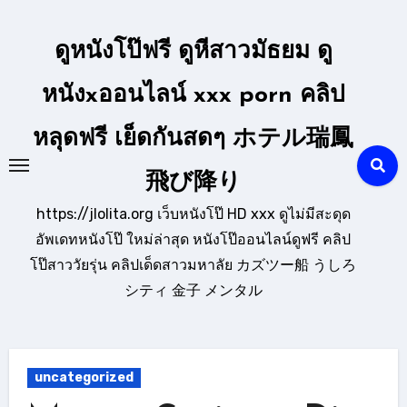
Skip
to
ดูหนังโป๊ฟรี ดูหีสาวมัธยม ดู
content
หนังxออนไลน์ xxx porn คลิป
หลุดฟรี เย็ดกันสดๆ ホテル瑞鳳
飛び降り
https://jlolita.org เว็บหนังโป๊ HD xxx ดูไม่มีสะดุด
อัพเดทหนังโป๊ ใหม่ล่าสุด หนังโป๊ออนไลน์ดูฟรี คลิป
โป๊สาววัยรุ่น คลิปเด็ดสาวมหาลัย カズツー船 うしろ
シティ 金子 メンタル
uncategorized