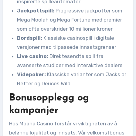
inspirerte spilleautomater
Jackpottspill:
Progressive jackpotter som
Mega Moolah og Mega Fortune med premier
som ofte overskrider 10 millioner kroner
Bordspill:
Klassiske casinospill i digitale
versjoner med tilpassede innsatsgrenser
Live casino:
Direktesendte spill fra
avanserte studioer med interaktive dealere
Videpoker:
Klassiske varianter som Jacks or
Better og Deuces Wild
Bonusopplegg og
kampanjer
Hos Moana Casino forstår vi viktigheten av å
belønne lojalitet og innsats. Vår velkomstbonus