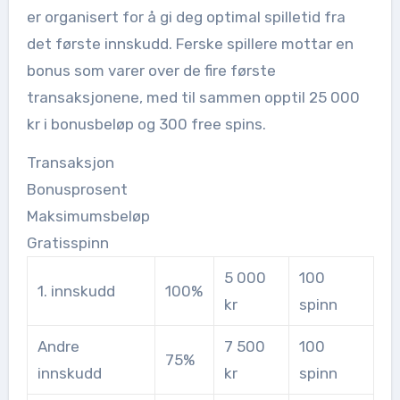
er organisert for å gi deg optimal spilletid fra
det første innskudd. Ferske spillere mottar en
bonus som varer over de fire første
transaksjonene, med til sammen opptil 25 000
kr i bonusbeløp og 300 free spins.
Transaksjon
Bonusprosent
Maksimumsbeløp
Gratisspinn
5 000
100
1. innskudd
100%
kr
spinn
Andre
7 500
100
75%
innskudd
kr
spinn