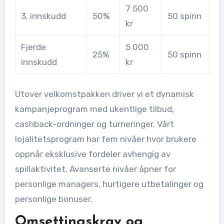
7 500
3. innskudd
50%
50 spinn
kr
Fjerde
5 000
25%
50 spinn
innskudd
kr
Utover velkomstpakken driver vi et dynamisk
kampanjeprogram med ukentlige tilbud,
cashback-ordninger og turneringer. Vårt
lojalitetsprogram har fem nivåer hvor brukere
oppnår eksklusive fordeler avhengig av
spillaktivitet. Avanserte nivåer åpner for
personlige managers, hurtigere utbetalinger og
personlige bonuser.
Omsettingskrav og