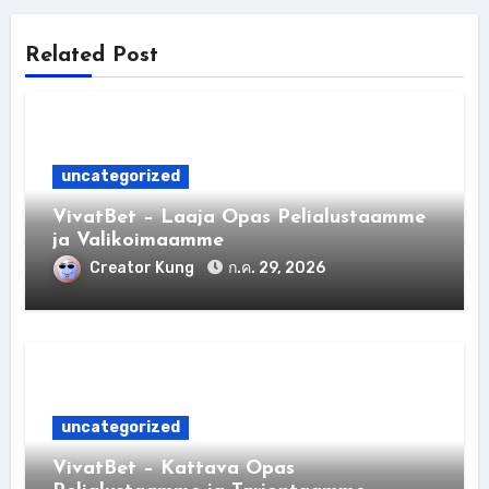
Related Post
uncategorized
VivatBet – Laaja Opas Pelialustaamme
ja Valikoimaamme
Creator Kung
ก.ค. 29, 2026
uncategorized
VivatBet – Kattava Opas