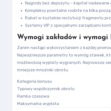
Nagrody bez depozytu – kapitał nadawane o
Kompleksy powitalne rozbite na kilka po
Rabat w kształcie restytucji fragmentu pr
Systemy VIP z specjalnymi zarządcami kont
Wymogi zakładów i wymogi
Zanim nastąpi wykorzystaniem z każdej promocj
Najważniejsze parametry to wymóg stawek, któr
możliwością wypłaty wygranych. Najnowsze serw
mniejsze mnożniki obrotu.
Kategoria bonusu
Typowy współczynnik obrotu
Ramka czasowa
Maksymalna wypłata