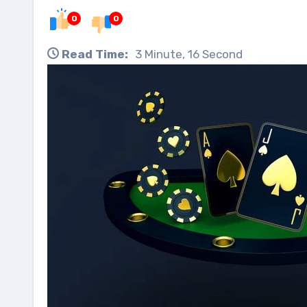
0
0
Read Time:
3 Minute, 16 Second