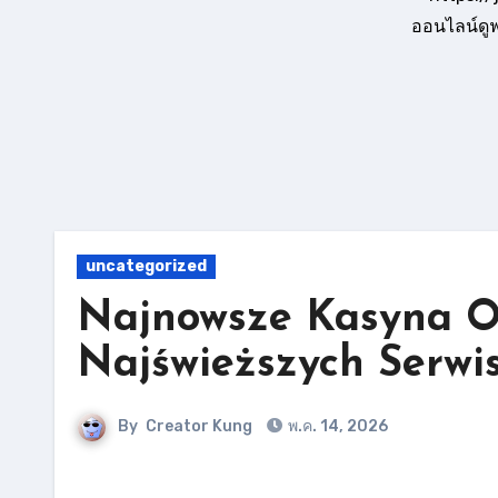
ออนไลน์ด
uncategorized
Najnowsze Kasyna O
Najświeższych Serw
By
Creator Kung
พ.ค. 14, 2026