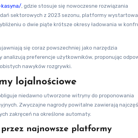
-kasyna/
, gdzie stosuje się nowoczesne rozwiązania
adań sektorowych z 2023 sezonu, platformy wystartow
ybliżeniu o dwie piąte krótsze okresy ładowania w konfr
jawniają się coraz powszechniej jako narzędzia
my analizują preferencje użytkowników, proponując odpo
sobistych nawyków rozgrywki.
my lojalnościowe
liguje niedawno utworzone witryny do proponowania
yjnych. Zwyczajne nagrody powitalne zawierają najczęś
ch zakręceń na określone automaty.
 przez najnowsze platformy