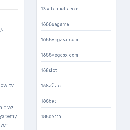
13satanbets.com
1688sagame
LN
1688vegasx.com
1688vegasx.com
168slot
kowity
168สล็อต
188bet
a oraz
systemy
188betth
ych.