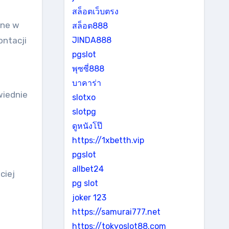
สล็อตเว็บตรง
ane w
สล็อต888
ontacji
JINDA888
pgslot
พุซซี่888
บาคาร่า
wiednie
slotxo
slotpg
ดูหนังโป๊
https://1xbetth.vip
pgslot
allbet24
ciej
pg slot
joker 123
https://samurai777.net
https://tokyoslot88.com