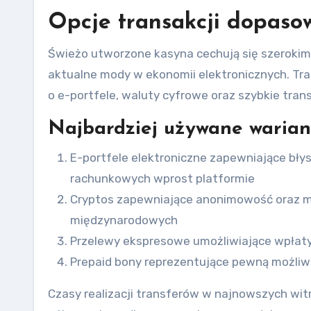
Opcje transakcji dopaso
Świeżo utworzone kasyna cechują się szerokim
aktualne mody w ekonomii elektronicznych. Trad
o e-portfele, waluty cyfrowe oraz szybkie tra
Najbardziej używane warian
E-portfele elektroniczne zapewniające bł
rachunkowych wprost platformie
Cryptos zapewniające anonimowość oraz mi
międzynarodowych
Przelewy ekspresowe umożliwiające wpłat
Prepaid bony reprezentujące pewną możliw
Czasy realizacji transferów w najnowszych wit