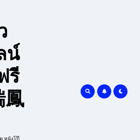
ว
ลน์
ฟรี
ル瑞鳳
ุด หนังโป๊