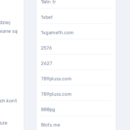
1Win tr
1xbet
dziej
niane są
1xgameth.com
2576
2627
789pluss.com
789pluss.com
ch kont
888pg
rsze
8lots.me