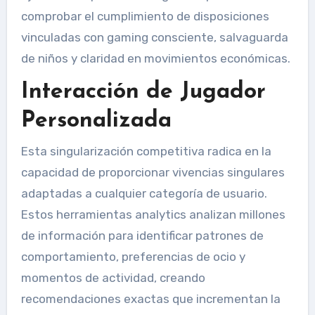
comprobar el cumplimiento de disposiciones
vinculadas con gaming consciente, salvaguarda
de niños y claridad en movimientos económicas.
Interacción de Jugador
Personalizada
Esta singularización competitiva radica en la
capacidad de proporcionar vivencias singulares
adaptadas a cualquier categoría de usuario.
Estos herramientas analytics analizan millones
de información para identificar patrones de
comportamiento, preferencias de ocio y
momentos de actividad, creando
recomendaciones exactas que incrementan la