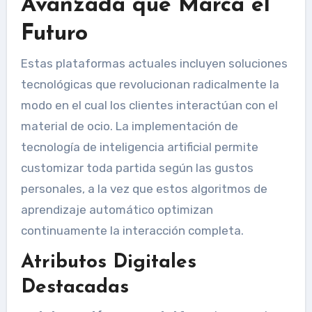
Avanzada que Marca el
Futuro
Estas plataformas actuales incluyen soluciones
tecnológicas que revolucionan radicalmente la
modo en el cual los clientes interactúan con el
material de ocio. La implementación de
tecnología de inteligencia artificial permite
customizar toda partida según las gustos
personales, a la vez que estos algoritmos de
aprendizaje automático optimizan
continuamente la interacción completa.
Atributos Digitales
Destacadas