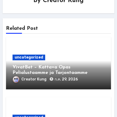
By
Creator Kung
Related Post
uncategorized
VivatBet – Kattava Opas
Pelialustaamme ja Tarjontaamme
Creator Kung
ก.ค. 29, 2026