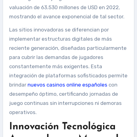
valuación de 63.530 millones de USD en 2022,
mostrando el avance exponencial de tal sector.
Las sitios innovadoras se diferencian por
implementar estructuras digitales de más
reciente generación, diseñadas particularmente
para cubrir las demandas de jugadores
constantemente más exigentes. Esta
integración de plataformas sofisticados permite
brindar
nuevos casinos online españoles
con
desempeño óptimo, certificando jornadas de
juego continuas sin interrupciones ni demoras
operativos.
Innovación Tecnológica