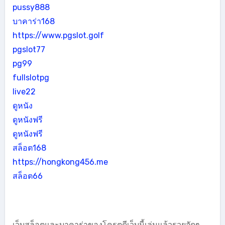
pussy888
บาคาร่า168
https://www.pgslot.golf
pgslot77
pg99
fullslotpg
live22
ดูหนัง
ดูหนังฟรี
ดูหนังฟรี
สล็อต168
https://hongkong456.me
สล็อต66
เว็บสล็อตและบาคาร่าของโครตดีเว็บนี้เล่นแล้วรวยจัดๆ