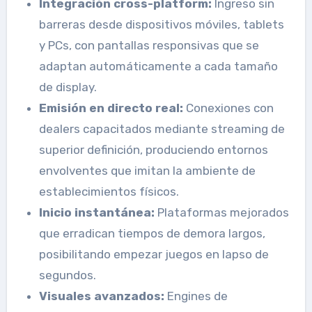
Integración cross-platform:
Ingreso sin
barreras desde dispositivos móviles, tablets
y PCs, con pantallas responsivas que se
adaptan automáticamente a cada tamaño
de display.
Emisión en directo real:
Conexiones con
dealers capacitados mediante streaming de
superior definición, produciendo entornos
envolventes que imitan la ambiente de
establecimientos físicos.
Inicio instantánea:
Plataformas mejorados
que erradican tiempos de demora largos,
posibilitando empezar juegos en lapso de
segundos.
Visuales avanzados:
Engines de