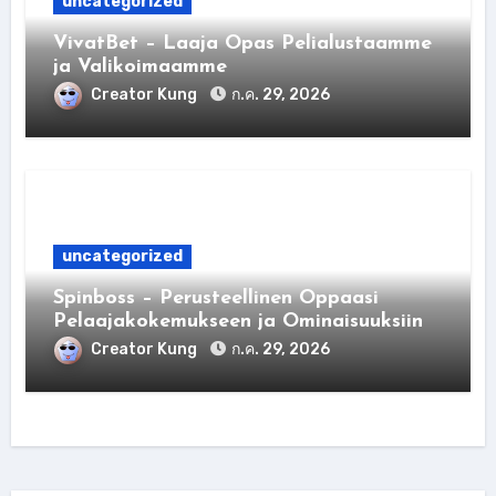
uncategorized
VivatBet – Laaja Opas Pelialustaamme
ja Valikoimaamme
Creator Kung
ก.ค. 29, 2026
uncategorized
Spinboss – Perusteellinen Oppaasi
Pelaajakokemukseen ja Ominaisuuksiin
Creator Kung
ก.ค. 29, 2026