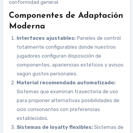
conformidad general.
Componentes de Adaptación
Moderna
Interfaces ajustables:
Paneles de control
totalmente configurables donde nuestros
jugadores configuran disposición de
componentes, apariencias estéticos y avisos
según gustos personales.
Material recomendado automatizado:
Sistemas que examinan trayectoria de uso
para proponer alternativas posibilidades de
ocio consonantes con preferencias
establecidos.
Sistemas de loyalty flexibles:
Sistemas de