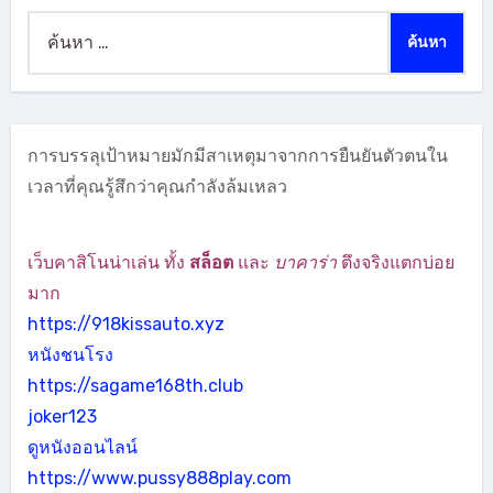
ค้นหา
สำหรับ:
การบรรลุเป้าหมายมักมีสาเหตุมาจากการยืนยันตัวตนใน
เวลาที่คุณรู้สึกว่าคุณกำลังล้มเหลว
เว็บคาสิโนน่าเล่น ทั้ง
สล็อต
และ
บาคาร่า
ตึงจริงแตกบ่อย
มาก
https://918kissauto.xyz
หนังชนโรง
https://sagame168th.club
joker123
ดูหนังออนไลน์
https://www.pussy888play.com