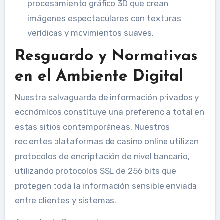
procesamiento gráfico 3D que crean
imágenes espectaculares con texturas
verídicas y movimientos suaves.
Resguardo y Normativas
en el Ambiente Digital
Nuestra salvaguarda de información privados y
económicos constituye una preferencia total en
estas sitios contemporáneas. Nuestros
recientes plataformas de casino online utilizan
protocolos de encriptación de nivel bancario,
utilizando protocolos SSL de 256 bits que
protegen toda la información sensible enviada
entre clientes y sistemas.