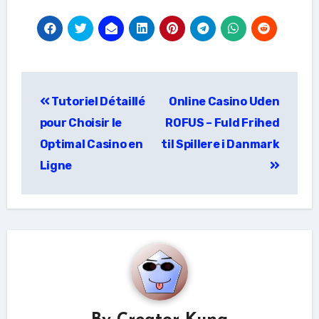
แนะแนว
Tutoriel Détaillé
Online Casino Uden
เรื่อง
pour Choisir le
ROFUS – Fuld Frihed
Optimal Casino en
til Spillere i Danmark
Ligne