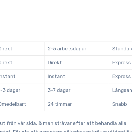
Direkt
2-5 arbetsdagar
Standar
Direkt
Direkt
Express
Instant
Instant
Express
1-3 dagar
3-7 dagar
Långsa
Omedelbart
24 timmar
Snabb
as ut från vår sida, & man strävar efter att behandla alla
ontot. För att att garantera säkerheten kräver vi identifi