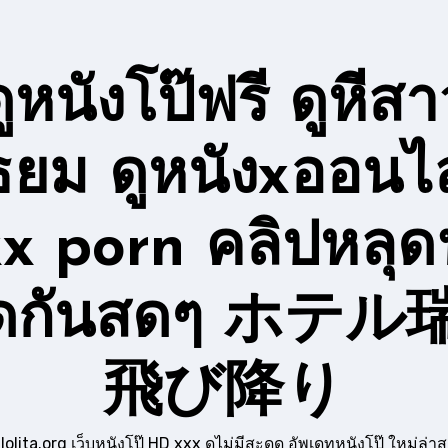
ดูหนังโป๊ฟรี ดูหีสา
ธยม ดูหนังxออนไ
x porn คลิปหลุด
็ดกันสดๆ ホテ
飛び降り
lolita.org เว็บหนังโป๊ HD xxx ดูไม่มีสะดุด อัพเดทหนังโป๊ ใหม่ล่าส