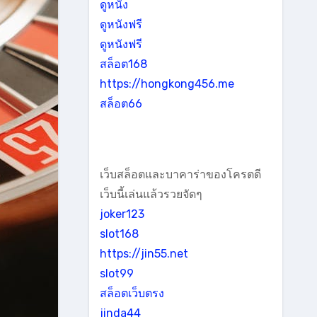
ดูหนัง
ดูหนังฟรี
ดูหนังฟรี
สล็อต168
https://hongkong456.me
สล็อต66
เว็บสล็อตและบาคาร่าของโครตดี
เว็บนี้เล่นแล้วรวยจัดๆ
joker123
slot168
https://jin55.net
slot99
สล็อตเว็บตรง
jinda44