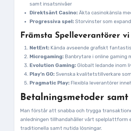
samt insatsnivåer
Direktsänt Casino:
Äkta casinokänsla med
Progressiva spel:
Storvinster som expande
Främsta Spelleverantörer v
NetEnt:
Kända avseende grafiskt fantastis
Microgaming:
Banbrytare i online gaming 
Evolution Gaming:
Globalt ledande inom li
Play’n GO:
Svenska kvalitetstillverkare som
Pragmatic Play:
Flexibla leverantörer inne
Betalningsmetoder samt 
Man förstår att snabba och trygga transaktione
anledningen tillhandahåller vårt spelplattform e
traditionella samt nutida lösningar.