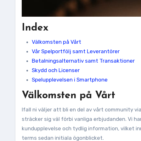
Index
Välkomsten på Vårt
Vår Spelportfölj samt Leverantörer
Betalningsalternativ samt Transaktioner
Skydd och Licenser
Spelupplevelsen i Smartphone
Välkomsten på Vårt
Ifall ni väljer att bli en del av vårt community vi
sträcker sig väl förbi vanliga erbjudanden. Vi 
kundupplevelse och tydlig information, vilket 
terms sedan initiala ögonblicket.