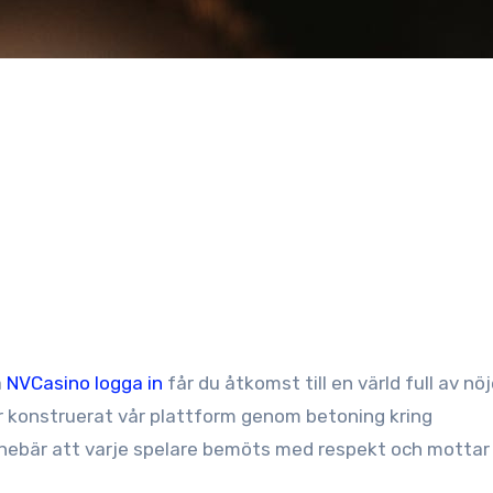
a
NVCasino logga in
får du åtkomst till en värld full av nö
har konstruerat vår plattform genom betoning kring
innebär att varje spelare bemöts med respekt och mottar 