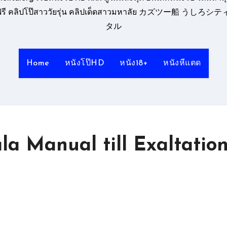
ูฟรี คลิปโป๊สาววัยรุ่น คลิปเด็ดสาวมหาลัย カズツー船 うしろ
タル
Home
หนังโป๊HD
หนัง18+
หนังหีแตด
la Manual till Exaltatio