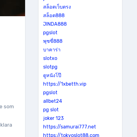
สล็อตเว็บตรง
สล็อต888
JINDA888
pgslot
พุซซี่888
บาคาร่า
slotxo
slotpg
ดูหนังโป๊
https://1xbetth.vip
pgslot
allbet24
je som
pg slot
joker 123
klara
https://samurai777.net
https://tokyoslot88.com