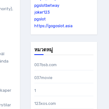
pgslotbetway
ority),
joker123
pgslot
https://gogoslot.asia
หมวดหมู่
väl
sända
007bsb.com
037movie
skaper
1
123xos.com
stilar