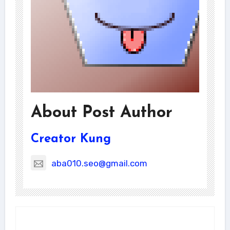
About Post Author
Creator Kung
aba010.seo@gmail.com