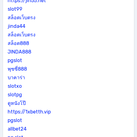
https://jin55.net
slot99
สล็อตเว็บตรง
jinda44
สล็อตเว็บตรง
สล็อต888
JINDA888
pgslot
พุซซี่888
บาคาร่า
slotxo
slotpg
ดูหนังโป๊
https://1xbetth.vip
pgslot
allbet24