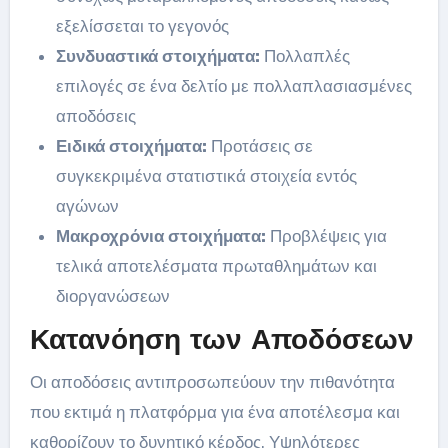
εξελίσσεται το γεγονός
Συνδυαστικά στοιχήματα:
Πολλαπλές
επιλογές σε ένα δελτίο με πολλαπλασιασμένες
αποδόσεις
Ειδικά στοιχήματα:
Προτάσεις σε
συγκεκριμένα στατιστικά στοιχεία εντός
αγώνων
Μακροχρόνια στοιχήματα:
Προβλέψεις για
τελικά αποτελέσματα πρωταθλημάτων και
διοργανώσεων
Κατανόηση των Αποδόσεων
Οι αποδόσεις αντιπροσωπεύουν την πιθανότητα
που εκτιμά η πλατφόρμα για ένα αποτέλεσμα και
καθορίζουν το δυνητικό κέρδος. Υψηλότερες