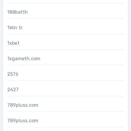
188betth
1Win tr
1xbet
1xgameth.com
2576
2627
789pluss.com
789pluss.com