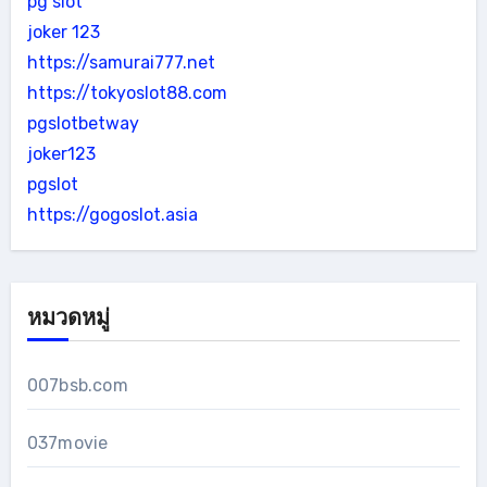
pg slot
joker 123
https://samurai777.net
https://tokyoslot88.com
pgslotbetway
joker123
pgslot
https://gogoslot.asia
หมวดหมู่
007bsb.com
037movie