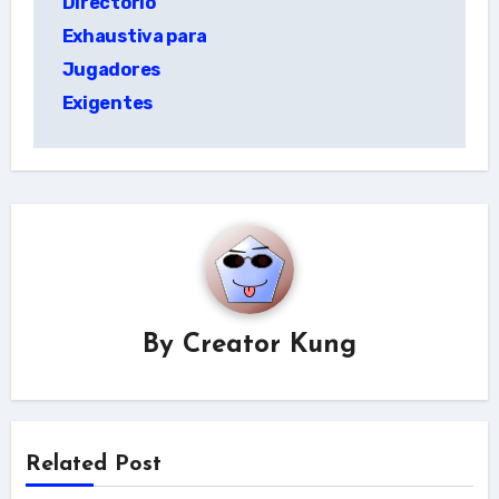
Directorio
Exhaustiva para
Jugadores
Exigentes
By
Creator Kung
Related Post