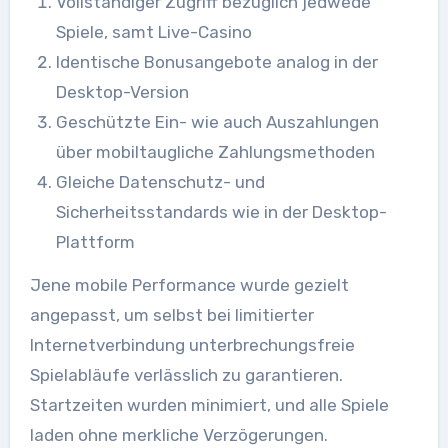
Vollständiger Zugriff bezüglich jedwede
Spiele, samt Live-Casino
Identische Bonusangebote analog in der
Desktop-Version
Geschützte Ein- wie auch Auszahlungen
über mobiltaugliche Zahlungsmethoden
Gleiche Datenschutz- und
Sicherheitsstandards wie in der Desktop-
Plattform
Jene mobile Performance wurde gezielt
angepasst, um selbst bei limitierter
Internetverbindung unterbrechungsfreie
Spielabläufe verlässlich zu garantieren.
Startzeiten wurden minimiert, und alle Spiele
laden ohne merkliche Verzögerungen.