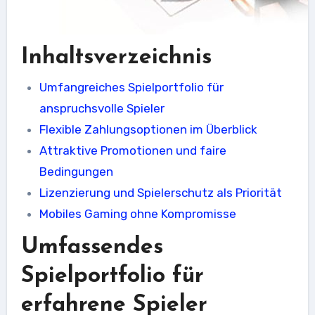
Inhaltsverzeichnis
Umfangreiches Spielportfolio für
anspruchsvolle Spieler
Flexible Zahlungsoptionen im Überblick
Attraktive Promotionen und faire
Bedingungen
Lizenzierung und Spielerschutz als Priorität
Mobiles Gaming ohne Kompromisse
Umfassendes
Spielportfolio für
erfahrene Spieler