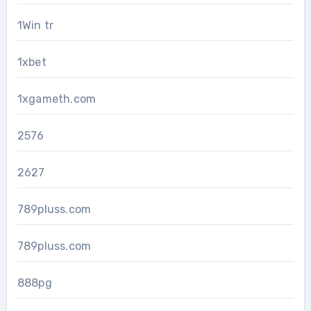
1Win tr
1xbet
1xgameth.com
2576
2627
789pluss.com
789pluss.com
888pg