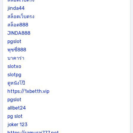
jinda44
สล็อตเว็บตรง
สล็อต888
JINDA888
pgslot
พุซซี่888
บาคาร่า
slotxo
slotpg
ดูหนังโป๊
https://1xbetth.vip
pgslot
allbet24
pg slot
joker 123
https://samurai777.net