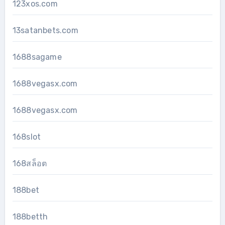
123xos.com
13satanbets.com
1688sagame
1688vegasx.com
1688vegasx.com
168slot
168สล็อต
188bet
188betth