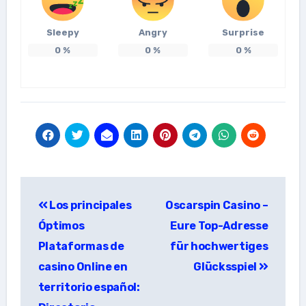
Sleepy
Angry
Surprise
0
%
0
%
0
%
แนะแนว
Los principales
Oscarspin Casino –
เรื่อง
Óptimos
Eure Top-Adresse
Plataformas de
für hochwertiges
casino Online en
Glücksspiel
territorio español: