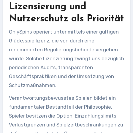
Lizensierung und
Nutzerschutz als Priorität
OnlySpins operiert unter mittels einer gültigen
Glücksspiellizenz, die von durch eine
renommierten Regulierungsbehörde vergeben
wurde. Solche Lizenzierung zwingt uns bezüglich
periodischen Audits, transparenten
Geschäftspraktiken und der Umsetzung von
Schutzmaßnahmen.
Verantwortungsbewusstes Spielen bildet ein
fundamentaler Bestandteil der Philosophie.
Spieler besitzen die Option, Einzahlungslimits,
Verlustgrenzen und Spielzeitbeschränkungen zu