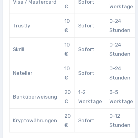
Visa / Mastercard
Sofort
€
Werktage
10
0-24
Trustly
Sofort
€
Stunden
10
0-24
Skrill
Sofort
€
Stunden
10
0-24
Neteller
Sofort
€
Stunden
20
1-2
3-5
Banküberweisung
€
Werktage
Werktage
20
0-12
Kryptowährungen
Sofort
€
Stunden