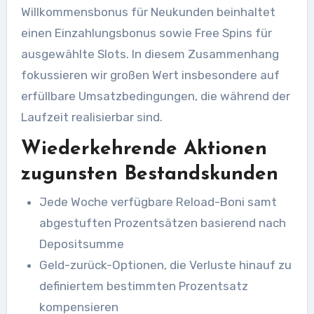
Willkommensbonus für Neukunden beinhaltet
einen Einzahlungsbonus sowie Free Spins für
ausgewählte Slots. In diesem Zusammenhang
fokussieren wir großen Wert insbesondere auf
erfüllbare Umsatzbedingungen, die während der
Laufzeit realisierbar sind.
Wiederkehrende Aktionen
zugunsten Bestandskunden
Jede Woche verfügbare Reload-Boni samt
abgestuften Prozentsätzen basierend nach
Depositsumme
Geld-zurück-Optionen, die Verluste hinauf zu
definiertem bestimmten Prozentsatz
kompensieren