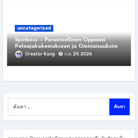
uncategorized
Spinboss – Perusteellinen Oppaasi
Pelaajakokemukseen ja Ominaisuuksiin
Creator Kung
ก.ค. 29, 2026
ค้นหา
สำหรับ: