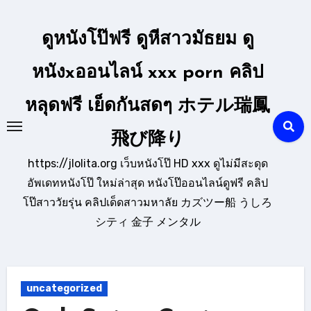
Skip
to
ดูหนังโป๊ฟรี ดูหีสาวมัธยม ดู
content
หนังxออนไลน์ xxx porn คลิป
หลุดฟรี เย็ดกันสดๆ ホテル瑞鳳
飛び降り
https://jlolita.org เว็บหนังโป๊ HD xxx ดูไม่มีสะดุด
อัพเดทหนังโป๊ ใหม่ล่าสุด หนังโป๊ออนไลน์ดูฟรี คลิป
โป๊สาววัยรุ่น คลิปเด็ดสาวมหาลัย カズツー船 うしろ
シティ 金子 メンタル
uncategorized