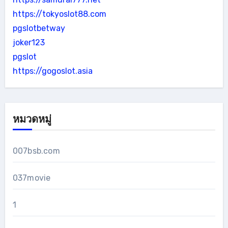
https://tokyoslot88.com
pgslotbetway
joker123
pgslot
https://gogoslot.asia
หมวดหมู่
007bsb.com
037movie
1