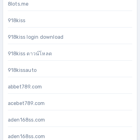
8lots.me
918kiss
918kiss login download
918kiss ดาวน์โหลด
918kissauto
abbet789.com
acebet789.com
aden168ss.com
aden168ss.com