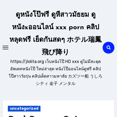
Skip
to
ดูหนังโป๊ฟรี ดูหีสาวมัธยม ดู
content
หนังxออนไลน์ xxx porn คลิป
หลุดฟรี เย็ดกันสดๆ ホテル瑞鳳
飛び降り
https://jlolita.org เว็บหนังโป๊ HD xxx ดูไม่มีสะดุด
อัพเดทหนังโป๊ ใหม่ล่าสุด หนังโป๊ออนไลน์ดูฟรี คลิป
โป๊สาววัยรุ่น คลิปเด็ดสาวมหาลัย カズツー船 うしろ
シティ 金子 メンタル
uncategorized