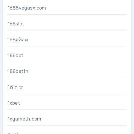
1688vegasx.com
168slot
168สล็อต
188bet
188betth
1Win tr
1xbet
1xgameth.com