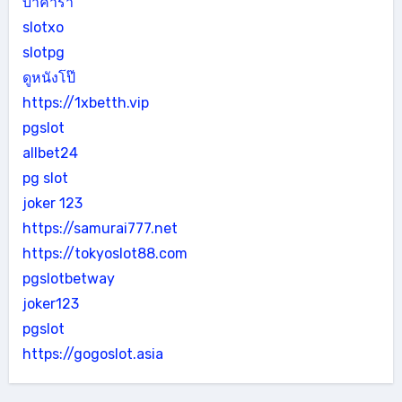
บาคาร่า
slotxo
slotpg
ดูหนังโป๊
https://1xbetth.vip
pgslot
allbet24
pg slot
joker 123
https://samurai777.net
https://tokyoslot88.com
pgslotbetway
joker123
pgslot
https://gogoslot.asia