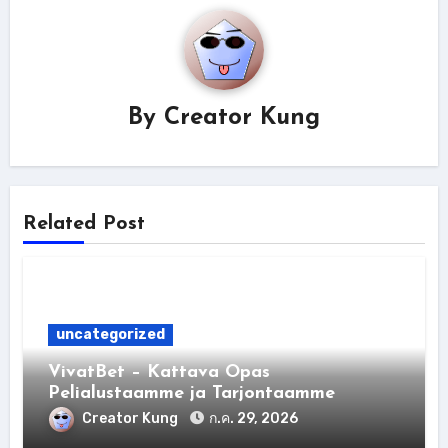
By
Creator Kung
Related Post
uncategorized
VivatBet – Kattava Opas
Pelialustaamme ja Tarjontaamme
Creator Kung
ก.ค. 29, 2026