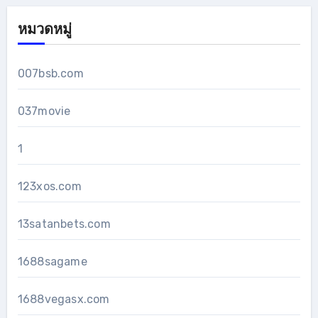
หมวดหมู่
007bsb.com
037movie
1
123xos.com
13satanbets.com
1688sagame
1688vegasx.com