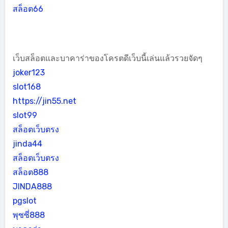
สล็อต66
เว็บสล็อตและบาคาร่าของโครตดีเว็บนี้เล่นแล้วรวยจัดๆ
joker123
slot168
https://jin55.net
slot99
สล็อตเว็บตรง
jinda44
สล็อตเว็บตรง
สล็อต888
JINDA888
pgslot
พุซซี่888