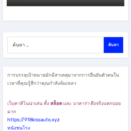
ค้นหา
สำหรับ:
การบรรลุเป้าหมายมักมีสาเหตุมาจากการยืนยันตัวตนใน
เวลาที่คุณรู้สึกว่าคุณกำลังล้มเหลว
เว็บคาสิโนน่าเล่น ทั้ง
สล็อต
และ
บาคาร่า
ตึงจริงแตกบ่อย
มาก
https://918kissauto.xyz
หนังชนโรง