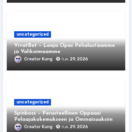
uncategorized
VivatBet – Laaja Opas Pelialustaamme
ja Valikoimaamme
Creator Kung
ก.ค. 29, 2026
uncategorized
Spinboss – Perusteellinen Oppaasi
Pelaajakokemukseen ja Ominaisuuksiin
Creator Kung
ก.ค. 29, 2026