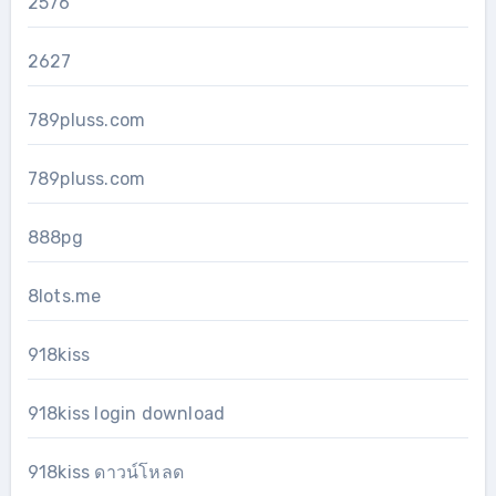
2576
2627
789pluss.com
789pluss.com
888pg
8lots.me
918kiss
918kiss login download
918kiss ดาวน์โหลด