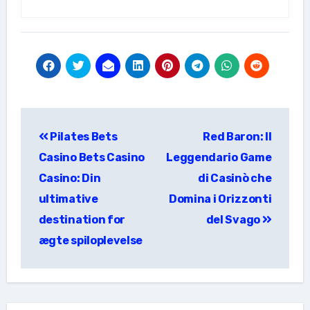
แนะแนว
Pilates Bets
Red Baron: Il
เรื่อง
Casino Bets Casino
Leggendario Game
Casino: Din
di Casinò che
ultimative
Domina i Orizzonti
destination for
del Svago
ægte spiloplevelse