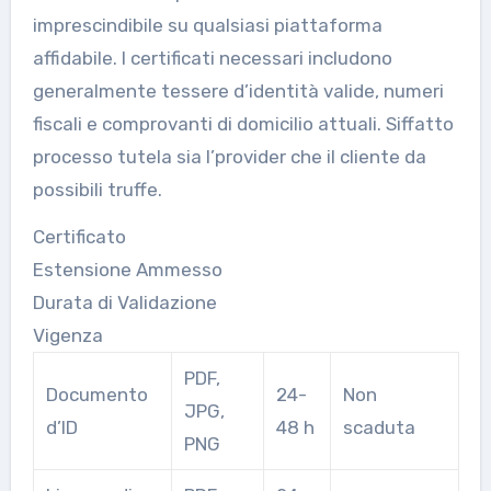
imprescindibile su qualsiasi piattaforma
affidabile. I certificati necessari includono
generalmente tessere d’identità valide, numeri
fiscali e comprovanti di domicilio attuali. Siffatto
processo tutela sia l’provider che il cliente da
possibili truffe.
Certificato
Estensione Ammesso
Durata di Validazione
Vigenza
PDF,
Documento
24-
Non
JPG,
d’ID
48 h
scaduta
PNG