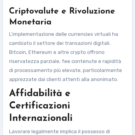
Criptovalute e Rivoluzione
Monetaria
L’implementazione delle currencies virtuali ha
cambiato il settore dei transazioni digitali.
Bitcoin, Ethereum e altre crypto offrono
riservatezza parziale, fee contenute e rapidità
di processamento più elevate, particolarmente
apprezzate dai clienti attenti alla anonimato.
Affidabilità e
Certificazioni
Internazionali
Lavorare legalmente implica il possesso di