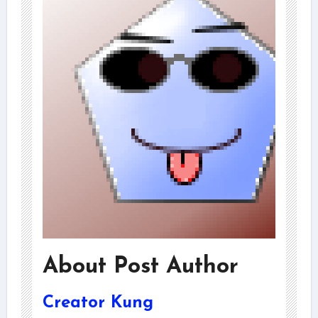
About Post Author
Creator Kung