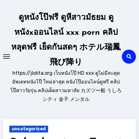
Skip
to
ดูหนังโป๊ฟรี ดูหีสาวมัธยม ดู
content
หนังxออนไลน์ xxx porn คลิป
หลุดฟรี เย็ดกันสดๆ ホテル瑞鳳
飛び降り
https://jlolita.org เว็บหนังโป๊ HD xxx ดูไม่มีสะดุด
อัพเดทหนังโป๊ ใหม่ล่าสุด หนังโป๊ออนไลน์ดูฟรี คลิป
โป๊สาววัยรุ่น คลิปเด็ดสาวมหาลัย カズツー船 うしろ
シティ 金子 メンタル
uncategorized