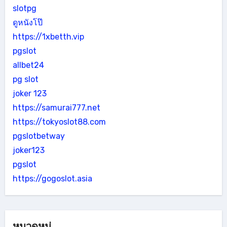
slotpg
ดูหนังโป๊
https://1xbetth.vip
pgslot
allbet24
pg slot
joker 123
https://samurai777.net
https://tokyoslot88.com
pgslotbetway
joker123
pgslot
https://gogoslot.asia