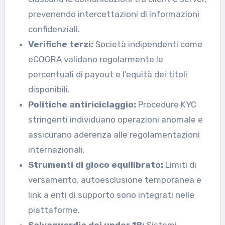
prevenendo intercettazioni di informazioni
confidenziali.
Verifiche terzi:
Società indipendenti come
eCOGRA validano regolarmente le
percentuali di payout e l’equità dei titoli
disponibili.
Politiche antiriciclaggio:
Procedure KYC
stringenti individuano operazioni anomale e
assicurano aderenza alle regolamentazioni
internazionali.
Strumenti di gioco equilibrato:
Limiti di
versamento, autoesclusione temporanea e
link a enti di supporto sono integrati nelle
piattaforme.