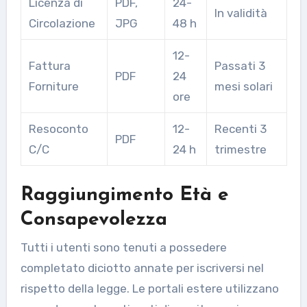
Licenza di
PDF,
24-
In validità
Circolazione
JPG
48 h
12-
Fattura
Passati 3
PDF
24
Forniture
mesi solari
ore
Resoconto
12-
Recenti 3
PDF
C/C
24 h
trimestre
Raggiungimento Età e
Consapevolezza
Tutti i utenti sono tenuti a possedere
completato diciotto annate per iscriversi nel
rispetto della legge. Le portali estere utilizzano