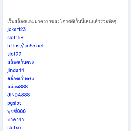
เว็บสล็อตและบาคาร่าของโครตดีเว็บนี้เล่นแล้วรวยจัดๆ
joker123
slot168
https://jin55.net
slot99
สล็อตเว็บตรง
jinda44
สล็อตเว็บตรง
สล็อต888
JINDA888
pgslot
พุซซี่888
บาคาร่า
slotxo